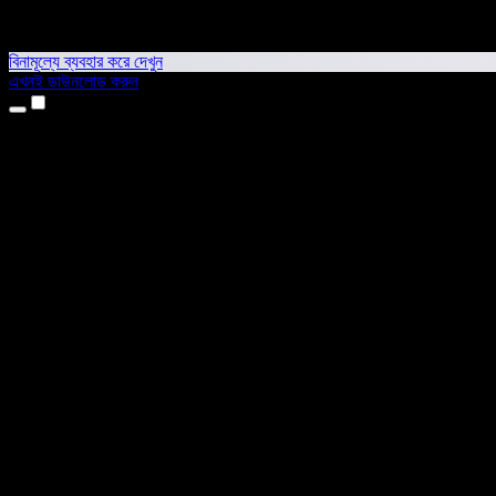
বিনামূল্যে ব্যবহার করে দেখুন
এখনই ডাউনলোড করুন
প্রোডাক্ট
টেক্সট টু স্পিচ
আইফোন ও আইপ্যাড অ্যাপ
অ্যান্ড্রয়েড অ্যাপ
ক্রোম এক্সটেনশন
এজ এক্সটেনশন
ওয়েব অ্যাপ
ম্যাক অ্যাপ
উইন্ডোজ অ্যাপ
এআই ভয়েস জেনারেটর