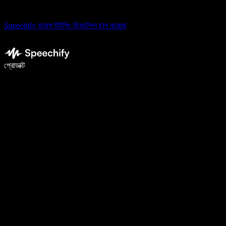
Speechify ভয়েস টাইপিং ডিকটেশন চালু করেছে
ভয়েস টাইপিং দিয়ে ৫ গুণ দ্রুত লিখুন
প্রোডাক্ট
আরও জানুন