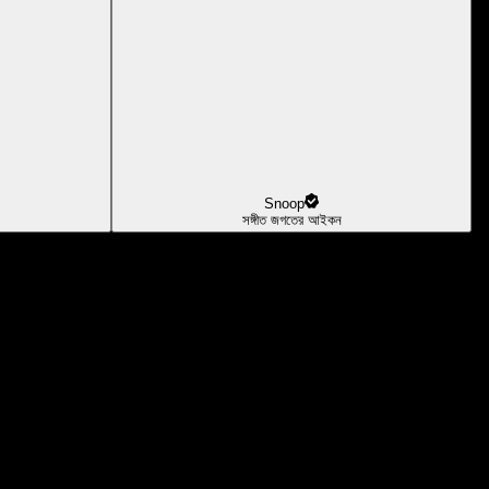
Snoop
সঙ্গীত জগতের আইকন