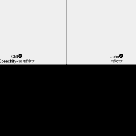
Cliff
John
Speechify-এর প্রতিষ্ঠাতা
অভিনেতা