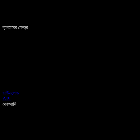
ব্যবহারের ক্ষেত্র
ডাউনলোড
API
কোম্পানি