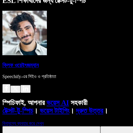
ESL শিক্ষার্থীদের জন্য টেক্সট-টু-স্পিচ
ক্লিফ ওয়েইৎজম্যান
Speechify-এর সিইও ও প্রতিষ্ঠাতা
স্পিচিফাই, আপনার
ভয়েস AI
সহকারী
টেক্সট-টু-স্পিচ
।
ভয়েস টাইপিং
।
দ্রুত উত্তর
।
বিনামূল্যে ব্যবহার করে দেখুন