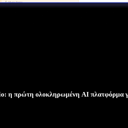
dio: η πρώτη ολοκληρωμένη AI πλατφόρμα γ