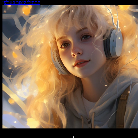
התחילו ליצור באולפן