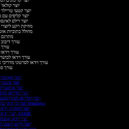
יוצר קדימונים ל
יוצר קולאז'
יוצר קטעי טריילר 
יוצר קליפים עם 
יוצר רילס לאינ
מוזיקת רקע ליוצרי 
מחולל כתוביות או
מתרגם 
עורך דיבוב 
עורך 
עורך וידאו 
עורך וידאו לכושר 
עורך וידאו לסרטוני מדריכי 
עורך ס
יוצר אאוטרו
יוצר אינטרו
יוצר אנימציות
יוצר הווידאו למק
יוצר הווידאו לפודקאסט
יוצר הווידאו של Windows
יוצר הזמנות וידאו
יוצר וידאו ASMR
יוצר וידאו אופנה
יוצר וידאו לאמנות