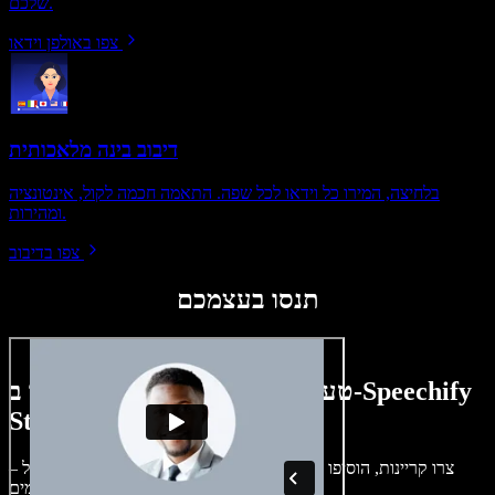
שלכם.
צפו באולפן וידאו
דיבוב בינה מלאכותית
בלחיצה, המירו כל וידאו לכל שפה. התאמה חכמה לקול, אינטונציה
ומהירות.
צפו בדיבוב
תנסו בעצמכם
טעימה קטנה ממה שתוכלו ליצור ב-Speechify
Studio.
צרו קריינות, הוסיפו תמונות ללא זכויות, אודיו, סרטונים ושיבוט קול –
לפרויקטים קוליים־חזותיים מושלמים.