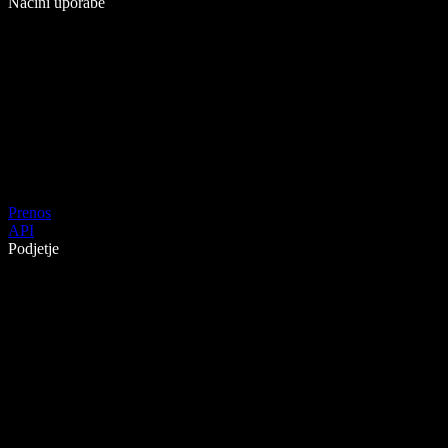
Načini uporabe
Prenos
API
Podjetje