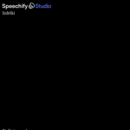
Pišite 5× hitreje z narekovanjem
Izdelki
Več o tem