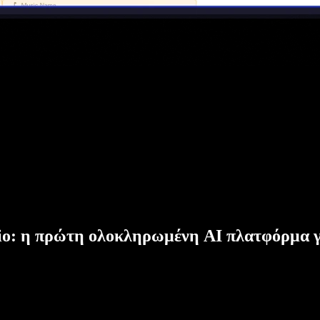
dio: η πρώτη ολοκληρωμένη AI πλατφόρμα γ