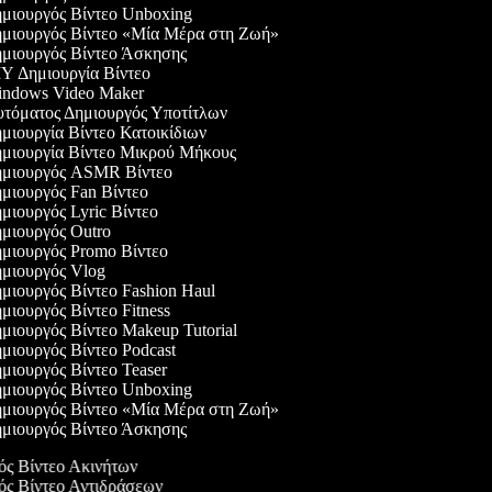
μιουργός Βίντεο Unboxing
μιουργός Βίντεο «Μία Μέρα στη Ζωή»
μιουργός Βίντεο Άσκησης
Y Δημιουργία Βίντεο
ndows Video Maker
τόματος Δημιουργός Υποτίτλων
μιουργία Βίντεο Κατοικίδιων
μιουργία Βίντεο Μικρού Μήκους
μιουργός ASMR Βίντεο
μιουργός Fan Βίντεο
μιουργός Lyric Βίντεο
μιουργός Outro
μιουργός Promo Βίντεο
μιουργός Vlog
μιουργός Βίντεο Fashion Haul
ιουργός Βίντεο Fitness
μιουργός Βίντεο Makeup Tutorial
μιουργός Βίντεο Podcast
μιουργός Βίντεο Teaser
μιουργός Βίντεο Unboxing
μιουργός Βίντεο «Μία Μέρα στη Ζωή»
μιουργός Βίντεο Άσκησης
γός Βίντεο Ακινήτων
γός Βίντεο Αντιδράσεων