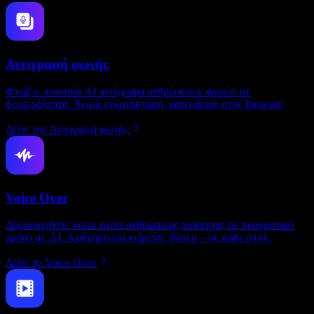
Αντιγραφή φωνής
Φτιάξτε ποιοτικά AI αντίγραφα ανθρώπινων φωνών σε
δευτερόλεπτα. Χωρίς εγκατάσταση, κατευθείαν στον browser.
Δείτε την Αντιγραφή φωνής
Voice Over
Δημιουργήστε voice overs ανθρώπινης ποιότητας σε πραγματικό
χρόνο με AI. Αφήγηση για κείμενα, βίντεο – σε κάθε στυλ.
Δείτε το Voice Over