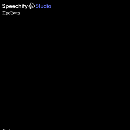
Γράψτε 5× πιο γρήγορα με φωνητική πληκτρολόγηση
Προϊόντα
Μάθετε περισσότερα