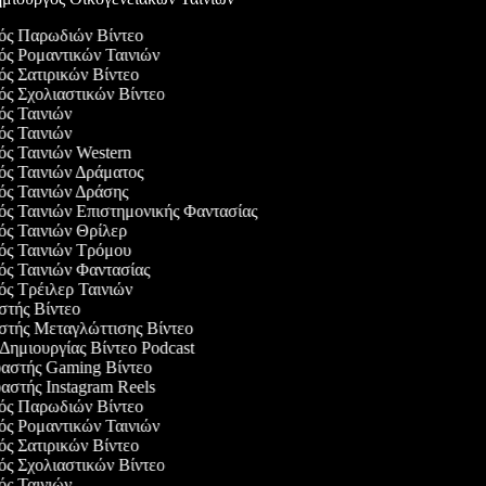
γός Παρωδιών Βίντεο
γός Ρομαντικών Ταινιών
γός Σατιρικών Βίντεο
γός Σχολιαστικών Βίντεο
γός Ταινιών
γός Ταινιών
γός Ταινιών Western
γός Ταινιών Δράματος
γός Ταινιών Δράσης
γός Ταινιών Επιστημονικής Φαντασίας
γός Ταινιών Θρίλερ
γός Ταινιών Τρόμου
γός Ταινιών Φαντασίας
γός Τρέιλερ Ταινιών
αστής Βίντεο
αστής Μεταγλώττισης Βίντεο
 Δημιουργίας Βίντεο Podcast
υαστής Gaming Βίντεο
υαστής Instagram Reels
γός Παρωδιών Βίντεο
γός Ρομαντικών Ταινιών
γός Σατιρικών Βίντεο
γός Σχολιαστικών Βίντεο
γός Ταινιών