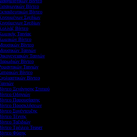
Διαφημιστικών Βίντεο
 Εισαγωγικών Βίντεο
Εκπαιδευτικών Βίντεο
 Κινουμένων Σχεδίων
 Κινούμενων Σχεδίων
 Κολλάζ Βίντεο
Κωμικής Ταινίας
 Κωμικών Βίντεο
 Μουσικών Βίντεο
 Μουσικών Ταινιών
 Οικογενειακών Ταινιών
 Παρωδιών Βίντεο
 Ρομαντικών Ταινιών
Σατιρικών Βίντεο
Σχολιαστικών Βίντεο
Ταινιών
Βίντεο Ξενάγησης Σπιτιού
 Βίντεο Οδηγιών
 Βίντεο Παρουσίασης
 Βίντεο Προσκλήσεων
Βίντεο Συνέντευξης
Βίντεο Τέχνης
Βίντεο Ταξιδιών
Βίντεο Τρέιλερ Teaser
 Βίντεο Φύσης