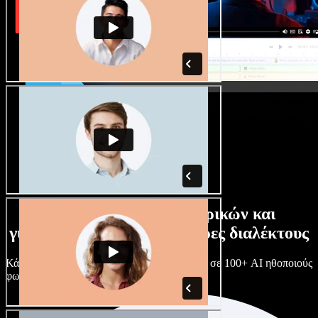
Τεράστια συλλογή ανδρικών και
γυναικείων φωνών με άπειρες διαλέκτους
Κάθε έργο είναι μοναδικό. Διάλεξε ανάμεσα σε 100+ AI ηθοποιούς
φωνής & διαλέκτους και κάν’ τους όπως θες.