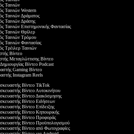
γός Ταινιών
γός Ταινιών Western
γός Ταινιών Δράματος
γός Ταινιών Δράσης
γός Ταινιών Επιστημονικής Φαντασίας
γός Ταινιών Θρίλερ
γός Ταινιών Τρόμου
γός Ταινιών Φαντασίας
γός Τρέιλερ Ταινιών
αστής Βίντεο
αστής Μεταγλώττισης Βίντεο
 Δημιουργίας Βίντεο Podcast
υαστής Gaming Βίντεο
υαστής Instagram Reels
κευαστής Βίντεο TikTok
κευαστής Βίντεο Αυτοκινήτου
κευαστής Βίντεο Διακόσμησης
κευαστής Βίντεο Ειδήσεων
κευαστής Βίντεο Επίδειξης
κευαστής Βίντεο Κηπουρικής
κευαστής Βίντεο Προφοράς
κευαστής Βίντεο Προϋπολογισμού
κευαστής Βίντεο από Φωτογραφίες
κευαστής Βίντεο για Android