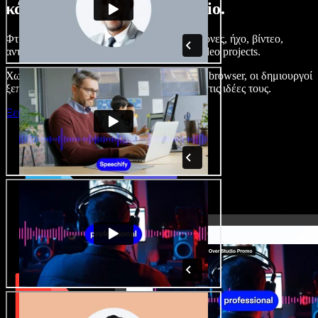
κάνετε με το Speechify Studio.
Φτιάξτε voice overs, προσθέστε δωρεάν εικόνες, ήχο, βίντεο,
αντιγραφή φωνής – ολοκληρωμένα audio/video projects.
Χωρίς καμπύλη εκμάθησης και με όλα στον browser, οι δημιουργοί
ξεπερνούν τα κλασικά όρια και δίνουν ζωή στις ιδέες τους.
Ξεκινήστε με το Studio