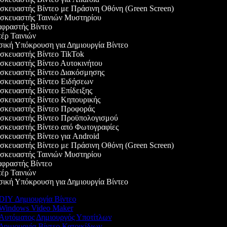
κευαστής Βίντεο με Πράσινη Οθόνη (Green Screen)
κευαστής Ταινιών Μυστηρίου
ραστής Βίντεο
ρ Ταινιών
κή Υπόκρουση για Δημιουργία Βίντεο
κευαστής Βίντεο TikTok
κευαστής Βίντεο Αυτοκινήτου
κευαστής Βίντεο Διακόσμησης
κευαστής Βίντεο Ειδήσεων
κευαστής Βίντεο Επίδειξης
κευαστής Βίντεο Κηπουρικής
κευαστής Βίντεο Προφοράς
κευαστής Βίντεο Προϋπολογισμού
κευαστής Βίντεο από Φωτογραφίες
κευαστής Βίντεο για Android
κευαστής Βίντεο με Πράσινη Οθόνη (Green Screen)
κευαστής Ταινιών Μυστηρίου
ραστής Βίντεο
ρ Ταινιών
κή Υπόκρουση για Δημιουργία Βίντεο
DIY Δημιουργία Βίντεο
Windows Video Maker
Αυτόματος Δημιουργός Υποτίτλων
Δημιουργία Βίντεο Κατοικίδιων