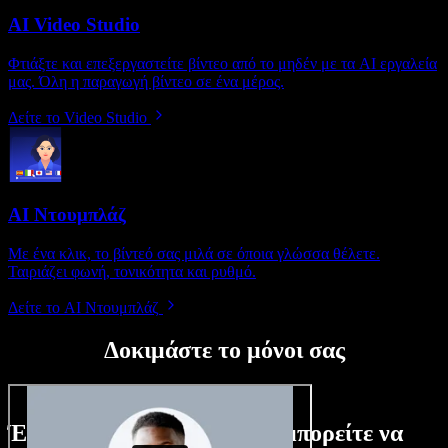
AI Video Studio
Φτιάξτε και επεξεργαστείτε βίντεο από το μηδέν με τα AI εργαλεία
μας. Όλη η παραγωγή βίντεο σε ένα μέρος.
Δείτε το Video Studio
AI Ντουμπλάζ
Με ένα κλικ, το βίντεό σας μιλά σε όποια γλώσσα θέλετε.
Ταιριάζει φωνή, τονικότητα και ρυθμό.
Δείτε το AI Ντουμπλάζ
Δοκιμάστε το μόνοι σας
Ένα μικρό δείγμα από όσα μπορείτε να