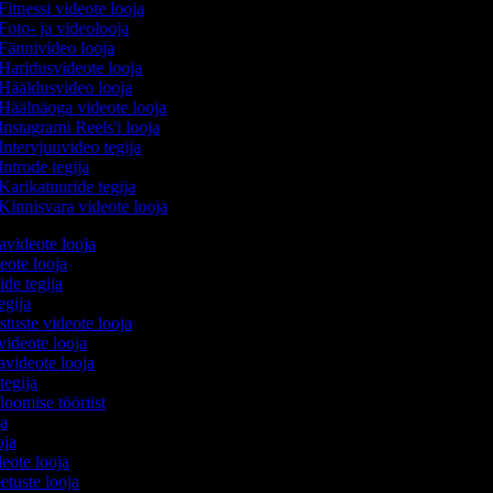
Fitnessi videote looja
Foto- ja videolooja
Fännivideo looja
Haridusvideote looja
Hääldusvideo looja
Häälnäoga videote looja
Instagrami Reels'i looja
Intervjuuvideo tegija
Introde tegija
Karikatuuride tegija
Kinnisvara videote looja
avideote looja
eote looja
ide tegija
tegija
stuste videote looja
videote looja
videote looja
tegija
 loomise tööriist
oja
ooja
deote looja
etuste looja