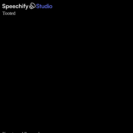
Kirjuta häälega 5× kiiremini
Tooted
Loe lähemalt