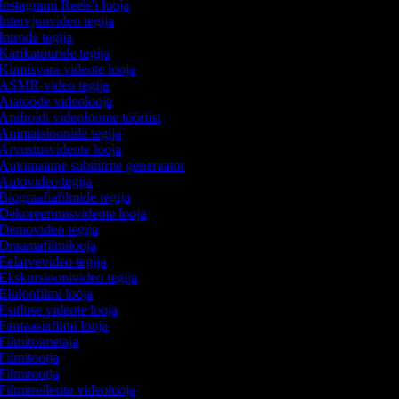
Instagrami Reels'i looja
Intervjuuvideo tegija
Introde tegija
Karikatuuride tegija
Kinnisvara videote looja
ASMR-video tegija
Aiatööde videolooja
Androidi videoloome tööriist
Animatsioonide tegija
Arvustusvideote looja
Automaatne subtiitrite generaator
Autovideo tegija
Biograafiafilmide tegija
Dekoreerimisvideote looja
Demovideo tegija
Draamafilmilooja
Eelarvevideo tegija
Ekskursioonivideo tegija
Eluloofilmi looja
Esitluse videote looja
Fantaasiafilmi looja
Filmitoimetaja
Filmitootja
Filmitootja
Filmitreilerite videolooja