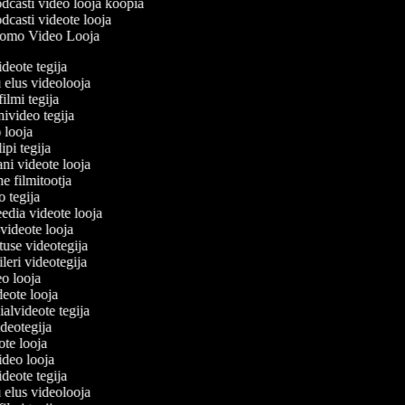
dcasti video looja koopia
casti videote looja
omo Video Looja
ideote tegija
u elus videolooja
filmi tegija
nivideo tegija
o looja
ipi tegija
ani videote looja
ne filmitootja
eo tegija
eedia videote looja
-videote looja
etuse videotegija
eileri videotegija
deo looja
ideote looja
ialvideote tegija
ideotegija
eote looja
video looja
ideote tegija
u elus videolooja