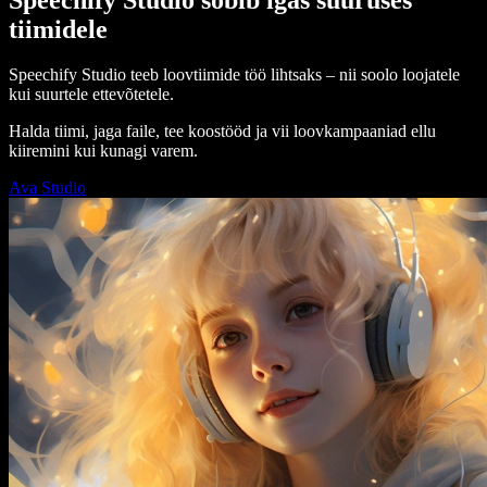
tiimidele
Speechify Studio teeb loovtiimide töö lihtsaks – nii soolo loojatele
kui suurtele ettevõtetele.
Halda tiimi, jaga faile, tee koostööd ja vii loovkampaaniad ellu
kiiremini kui kunagi varem.
Ava Studio