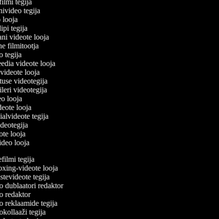
filmi tegija
nivideo tegija
o looja
ipi tegija
ani videote looja
ne filmitootja
eo tegija
eedia videote looja
-videote looja
etuse videotegija
eileri videotegija
deo looja
ideote looja
ialvideote tegija
ideotegija
eote looja
video looja
ilmi tegija
ing-videote looja
tevideote tegija
 dublaatori redaktor
 redaktor
 reklaamide tegija
kollaaži tegija