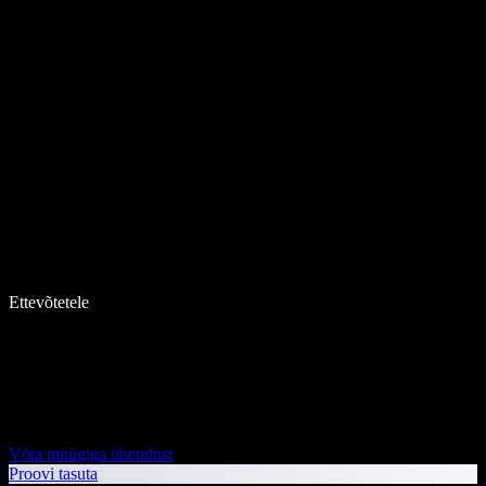
Ettevõtetele
Võta müügiga ühendust
Proovi tasuta