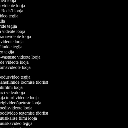
ideo looja
a videote looja
i Reels'i looja
video tegija
egija
ride tegija
a videote looja
ariavideote looja
videote looja
filmide tegija
eo tegija
-vastuste videote looja
ade videote looja
omavideote looja
odusvideo tegija
nefilmide loomise tööriist
ifilmi looja
ci videolooja
a tuuri videote looja
igivideoõpetuste looja
edisvideote looja
odivideo tegemise tööriist
sikalise filmi looja
usikavideo tegija