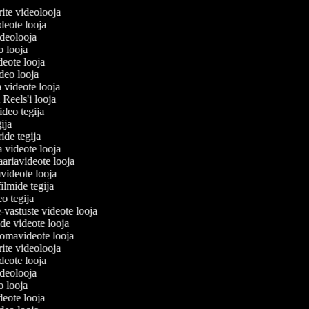
lerite videolooja
videote looja
videolooja
eo looja
ideote looja
ideo looja
a videote looja
i Reels'i looja
video tegija
egija
ride tegija
a videote looja
ariavideote looja
videote looja
filmide tegija
eo tegija
-vastuste videote looja
ade videote looja
omavideote looja
lerite videolooja
videote looja
videolooja
eo looja
ideote looja