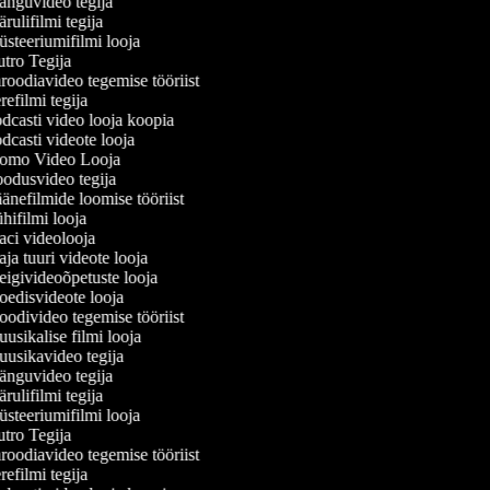
nguvideo tegija
ulifilmi tegija
steeriumifilmi looja
tro Tegija
oodiavideo tegemise tööriist
efilmi tegija
dcasti video looja koopia
casti videote looja
omo Video Looja
odusvideo tegija
nefilmide loomise tööriist
ifilmi looja
ci videolooja
a tuuri videote looja
igivideoõpetuste looja
edisvideote looja
odivideo tegemise tööriist
sikalise filmi looja
usikavideo tegija
nguvideo tegija
ulifilmi tegija
steeriumifilmi looja
tro Tegija
oodiavideo tegemise tööriist
efilmi tegija