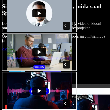
Siin on vaid väike osa sellest, mida saad
Speechify Studioga teha.
Loo voice-over’eid, kasuta tasuta pilte, helisid ja videoid, klooni
oma häält ja pane kokku terviklikud audio-videoprojektid.
Õppimiskõver puudub, kõik töötab veebis – looja saab lihtsalt luua
ja ideed kiiresti ellu viia.
Ava Studio