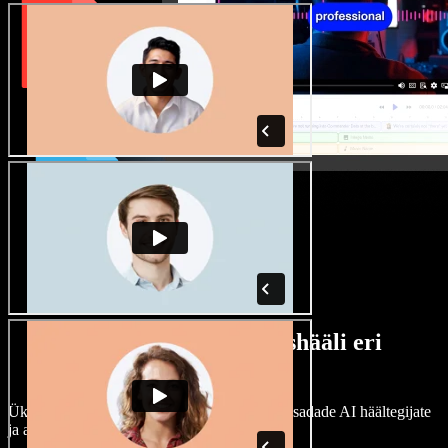
Lai valik mees- ja naishääli eri
aktsentidega
Ükski projekt ei pea kõlama ühtemoodi. Vali sadade AI häältegijate
ja aktsentide hulgast ning kohanda neid.