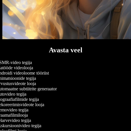
Avasta veel
MR-video tegija
atööde videolooja
droidi videoloome tööriist
imatsioonide tegija
vustusvideote looja
omaatne subtiitrite generaator
tovideo tegija
graafiafilmide tegija
koreerimisvideote looja
movideo tegija
aamafilmilooja
arvevideo tegija
skursioonivideo tegija
loofilmi looja