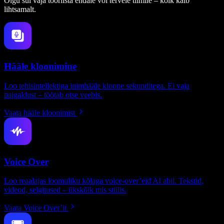
Olgu sul vaja tööriista endale või tervele tiimile – kõik käib
lihtsamalt.
Hääle kloonimine
Loo tehisintellektiga inimhääle kloone sekunditega. Ei vaja
paigaldust – töötab otse veebis.
Vaata hääle kloonimist
Voice Over
Loo reaalajas loomuliku kõlaga voice-over’eid AI abil. Tekstid,
videod, selgitused – ükskõik mis stiilis.
Vaata Voice Over’it