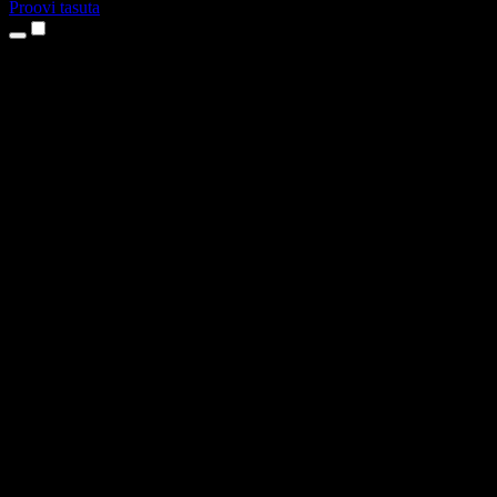
Proovi tasuta
Tooted
Tekst kõneks
iPhone’i ja iPadi rakendused
Androidi rakendus
Chrome’i laiendus
Edge’i laiendus
Veebirakendus
Maci rakendus
Windowsi rakendus
AI häältegeneraator
Pealelugemine
Dublaaž
Hääle kloonimine