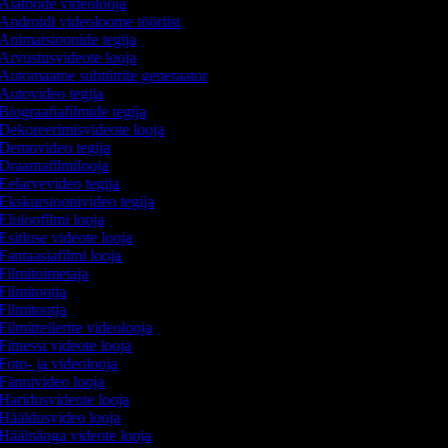
Aiatööde videolooja
Androidi videoloome tööriist
Animatsioonide tegija
Arvustusvideote looja
Automaatne subtiitrite generaator
Autovideo tegija
Biograafiafilmide tegija
Dekoreerimisvideote looja
Demovideo tegija
Draamafilmilooja
Eelarvevideo tegija
Ekskursioonivideo tegija
Eluloofilmi looja
Esitluse videote looja
Fantaasiafilmi looja
Filmitoimetaja
Filmitootja
Filmitootja
Filmitreilerite videolooja
Fitnessi videote looja
Foto- ja videolooja
Fännivideo looja
Haridusvideote looja
Hääldusvideo looja
Häälnäoga videote looja