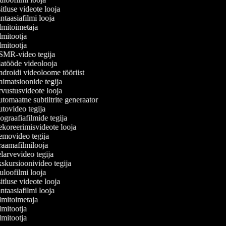
tluse videote looja
taasiafilmi looja
lmitoimetaja
mitootja
mitootja
MR-video tegija
atööde videolooja
droidi videoloome tööriist
imatsioonide tegija
vustusvideote looja
omaatne subtiitrite generaator
tovideo tegija
graafiafilmide tegija
koreerimisvideote looja
movideo tegija
aamafilmilooja
arvevideo tegija
skursioonivideo tegija
loofilmi looja
tluse videote looja
taasiafilmi looja
lmitoimetaja
mitootja
mitootja