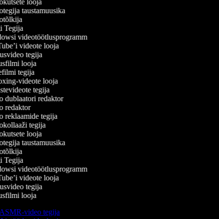
kutsete looja
tegija taustamuusika
tõlkija
 Tegija
wsi videotöötlusprogramm
be’i videote looja
svideo tegija
filmi looja
ilmi tegija
ing-videote looja
tevideote tegija
 dublaatori redaktor
 redaktor
 reklaamide tegija
kollaaži tegija
kutsete looja
tegija taustamuusika
tõlkija
 Tegija
wsi videotöötlusprogramm
be’i videote looja
svideo tegija
filmi looja
ASMR-video tegija