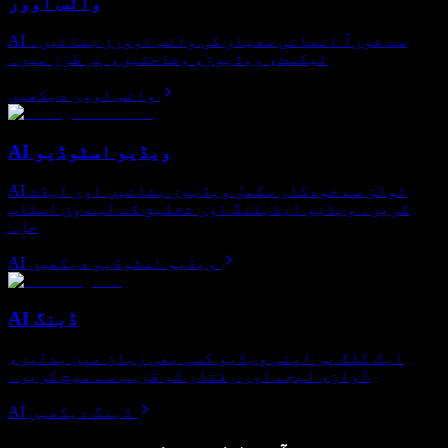
وائس اوور
AI سے فوراً انسانی معیار کی وائس اوورز بنائیں۔
ٹیکسٹ، ویڈیوز، وضاحتیں، ہر طرز میں۔
وائس اوور دیکھیں
AI ویڈیو اسٹوڈیو
AI ٹولز سے خودکار مکمل ویڈیوز بنائیں اور ایڈٹ
کریں۔ ویڈیو ایڈیٹنگ اور تخلیق کے لیے ون اسٹاپ
حل۔
AI ویڈیو اسٹوڈیو دیکھیں
AI ڈبنگ
ایک کلک پر اپنی ویڈیو کسی بھی زبان میں بدلیں،
آواز، لہجے اور رفتار کو قریب سے میچ کریں۔
AI ڈبنگ دیکھیں