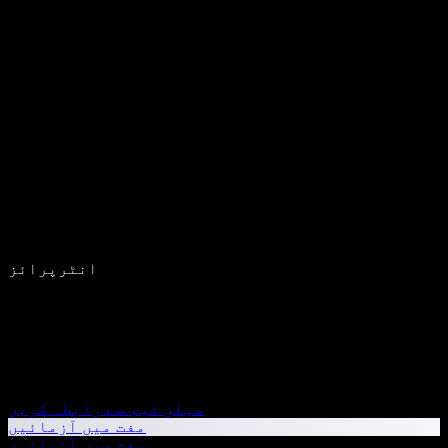
انٹرپرائز
سیلز ٹیم سے رابطہ کریں
مفت میں آزمائیں
مفت میں آزمائیں