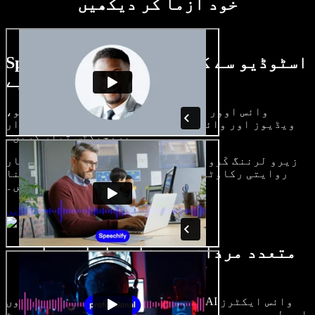
خود آزما کر دیکھیں
Speechify اسٹوڈیو سے کیا کچھ کر سکتے
ہیں، دیکھیے
وائس اوور بنائیں، رائلٹی فری امیجز، آڈیو،
ویڈیوز اور وائس کلون شامل کر کے بھرپور، شاندار
پروجیکٹس تیار کریں۔
زیرو لرننگ کَرو اور سب کچھ براؤزر میں، تخلیق کار
روایتی رکاوٹیں توڑ کر اپنے خیالات کو حقیقت بنا
سکتے ہیں۔
اسٹوڈیو شروع کریں
متعدد مردانہ و زنانہ آوازیں اور
لہجے دستیاب
ہر پروجیکٹ الگ ہوتا ہے۔ سینکڑوں AI وائس ایکٹرز
اور لہجوں میں سے چنیں، اور اپنی مرضی کے مطابق سیٹ