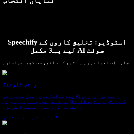
نمایاں انتخاب
Speechify اسٹوڈیو: تخلیق کاروں کے
لیے پہلا مکمل AI سوئٹ
چاہے آپ اکیلے ہوں یا ٹیم کے ساتھ، سب کچھ بس آسان۔
وائس کلوننگ
چند سیکنڈ میں اعلیٰ معیار کی AI انسانی آوازیں
کلون کریں۔ کچھ انسٹال کرنے کی ضرورت نہیں، براہِ
راست براؤزر میں استعمال کریں۔
وائس کلوننگ دیکھیں