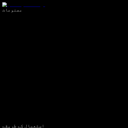
وائس ٹائپنگ کے ساتھ 5 گنا تیزی سے لکھیں
مصنوعات
مزید جانیں
استعمال کے طریقے