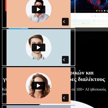
Τεράστια συλλογή ανδρικών και
γυναικείων φωνών με άπειρες διαλέκτους
Κάθε έργο είναι μοναδικό. Διάλεξε ανάμεσα σε 100+ AI ηθοποιούς
φωνής & διαλέκτους και κάν’ τους όπως θες.