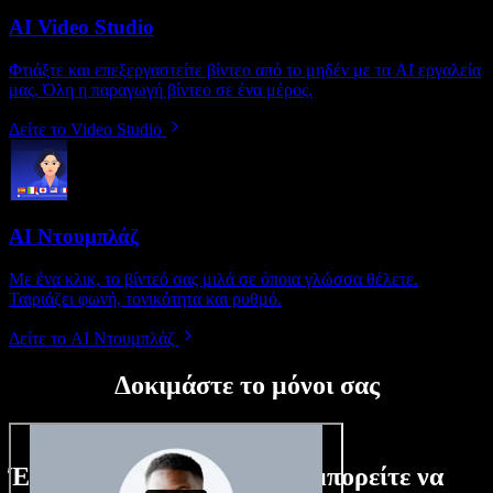
AI Video Studio
Φτιάξτε και επεξεργαστείτε βίντεο από το μηδέν με τα AI εργαλεία
μας. Όλη η παραγωγή βίντεο σε ένα μέρος.
Δείτε το Video Studio
AI Ντουμπλάζ
Με ένα κλικ, το βίντεό σας μιλά σε όποια γλώσσα θέλετε.
Ταιριάζει φωνή, τονικότητα και ρυθμό.
Δείτε το AI Ντουμπλάζ
Δοκιμάστε το μόνοι σας
Ένα μικρό δείγμα από όσα μπορείτε να