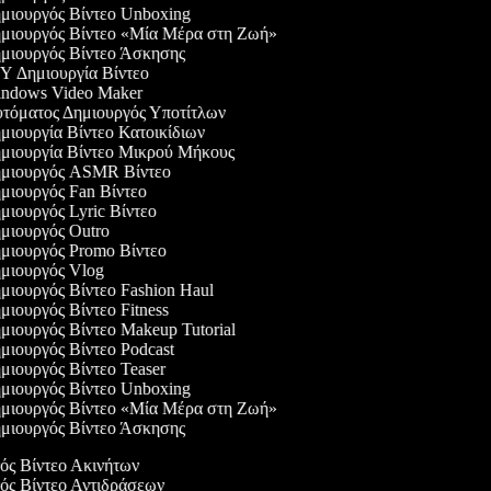
μιουργός Βίντεο Unboxing
μιουργός Βίντεο «Μία Μέρα στη Ζωή»
μιουργός Βίντεο Άσκησης
 Δημιουργία Βίντεο
ndows Video Maker
τόματος Δημιουργός Υποτίτλων
ιουργία Βίντεο Κατοικίδιων
μιουργία Βίντεο Μικρού Μήκους
μιουργός ASMR Βίντεο
ιουργός Fan Βίντεο
ιουργός Lyric Βίντεο
ιουργός Outro
μιουργός Promo Βίντεο
μιουργός Vlog
ιουργός Βίντεο Fashion Haul
ιουργός Βίντεο Fitness
ιουργός Βίντεο Makeup Tutorial
ιουργός Βίντεο Podcast
ιουργός Βίντεο Teaser
μιουργός Βίντεο Unboxing
μιουργός Βίντεο «Μία Μέρα στη Ζωή»
μιουργός Βίντεο Άσκησης
γός Βίντεο Ακινήτων
γός Βίντεο Αντιδράσεων