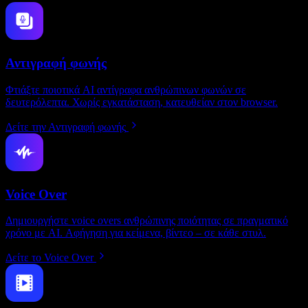
Αντιγραφή φωνής
Φτιάξτε ποιοτικά AI αντίγραφα ανθρώπινων φωνών σε
δευτερόλεπτα. Χωρίς εγκατάσταση, κατευθείαν στον browser.
Δείτε την Αντιγραφή φωνής
Voice Over
Δημιουργήστε voice overs ανθρώπινης ποιότητας σε πραγματικό
χρόνο με AI. Αφήγηση για κείμενα, βίντεο – σε κάθε στυλ.
Δείτε το Voice Over