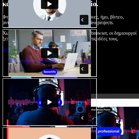
κάνετε με το Speechify Studio.
Φτιάξτε voice overs, προσθέστε δωρεάν εικόνες, ήχο, βίντεο,
αντιγραφή φωνής – ολοκληρωμένα audio/video projects.
Χωρίς καμπύλη εκμάθησης και με όλα στον browser, οι δημιουργοί
ξεπερνούν τα κλασικά όρια και δίνουν ζωή στις ιδέες τους.
Ξεκινήστε με το Studio