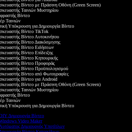
κευαστής Βίντεο με Πράσινη Οθόνη (Green Screen)
κευαστής Ταινιών Μυστηρίου
ραστής Βίντεο
ρ Ταινιών
κή Υπόκρουση για Δημιουργία Βίντεο
κευαστής Βίντεο TikTok
κευαστής Βίντεο Αυτοκινήτου
κευαστής Βίντεο Διακόσμησης
κευαστής Βίντεο Ειδήσεων
κευαστής Βίντεο Επίδειξης
κευαστής Βίντεο Κηπουρικής
κευαστής Βίντεο Προφοράς
κευαστής Βίντεο Προϋπολογισμού
κευαστής Βίντεο από Φωτογραφίες
κευαστής Βίντεο για Android
κευαστής Βίντεο με Πράσινη Οθόνη (Green Screen)
κευαστής Ταινιών Μυστηρίου
ραστής Βίντεο
ρ Ταινιών
κή Υπόκρουση για Δημιουργία Βίντεο
IY Δημιουργία Βίντεο
Windows Video Maker
Αυτόματος Δημιουργός Υποτίτλων
ημιουργία Βίντεο Κατοικίδιων