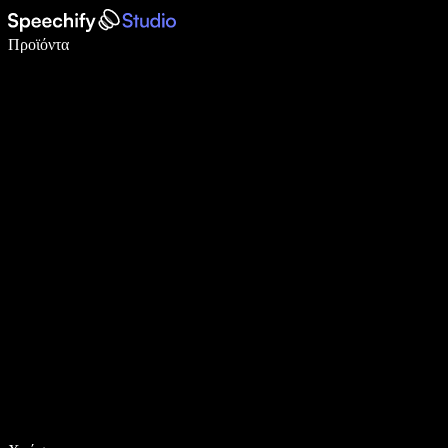
Γράψτε 5× πιο γρήγορα με φωνητική πληκτρολόγηση
Προϊόντα
Μάθετε περισσότερα