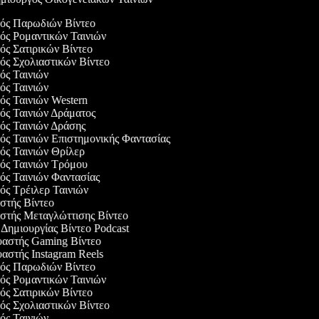
γός Παρωδιών Βίντεο
γός Ρομαντικών Ταινιών
γός Σατιρικών Βίντεο
γός Σχολιαστικών Βίντεο
γός Ταινιών
γός Ταινιών
γός Ταινιών Western
γός Ταινιών Δράματος
γός Ταινιών Δράσης
γός Ταινιών Επιστημονικής Φαντασίας
γός Ταινιών Θρίλερ
γός Ταινιών Τρόμου
γός Ταινιών Φαντασίας
γός Τρέιλερ Ταινιών
αστής Βίντεο
αστής Μεταγλώττισης Βίντεο
ο Δημιουργίας Βίντεο Podcast
υαστής Gaming Βίντεο
υαστής Instagram Reels
γός Παρωδιών Βίντεο
γός Ρομαντικών Ταινιών
γός Σατιρικών Βίντεο
γός Σχολιαστικών Βίντεο
γός Ταινιών