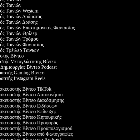
γός Ταινιών
γός Ταινιών Western
γός Ταινιών Δράματος
γός Ταινιών Δράσης
γός Ταινιών Επιστημονικής Φαντασίας
γός Ταινιών Θρίλερ
γός Ταινιών Τρόμου
γός Ταινιών Φαντασίας
γός Τρέιλερ Ταινιών
αστής Βίντεο
αστής Μεταγλώττισης Βίντεο
ο Δημιουργίας Βίντεο Podcast
υαστής Gaming Βίντεο
υαστής Instagram Reels
κευαστής Βίντεο TikTok
κευαστής Βίντεο Αυτοκινήτου
κευαστής Βίντεο Διακόσμησης
κευαστής Βίντεο Ειδήσεων
κευαστής Βίντεο Επίδειξης
κευαστής Βίντεο Κηπουρικής
κευαστής Βίντεο Προφοράς
κευαστής Βίντεο Προϋπολογισμού
κευαστής Βίντεο από Φωτογραφίες
κευαστής Βίντεο για Android