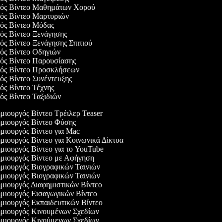
γός Βίντεο Μαθημάτων Χορού
γός Βίντεο Μαρτυριών
γός Βίντεο Μόδας
γός Βίντεο Ξενάγησης
γός Βίντεο Ξενάγησης Σπιτιού
γός Βίντεο Οδηγιών
γός Βίντεο Παρουσίασης
γός Βίντεο Προσκλήσεων
γός Βίντεο Συνέντευξης
γός Βίντεο Τέχνης
γός Βίντεο Ταξιδιών
ιουργός Βίντεο Τρέιλερ Teaser
μιουργός Βίντεο Φύσης
ιουργός Βίντεο για Mac
ιουργός Βίντεο για Κοινωνικά Δίκτυα
ιουργός Βίντεο για το YouTube
μιουργός Βίντεο με Αφήγηση
ιουργός Βιογραφικών Ταινιών
ιουργός Βιογραφικών Ταινιών
ιουργός Διαφημιστικών Βίντεο
μιουργός Εισαγωγικών Βίντεο
ιουργός Εκπαιδευτικών Βίντεο
μιουργός Κινουμένων Σχεδίων
μιουργός Κινούμενων Σχεδίων