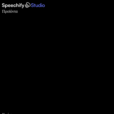
Γράψτε 5× πιο γρήγορα με φωνητική πληκτρολόγηση
Προϊόντα
Μάθετε περισσότερα