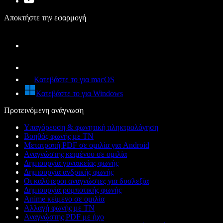
Αποκτήστε την εφαρμογή
Κατεβάστε το για macOS
Κατεβάστε το για Windows
Προτεινόμενη ανάγνωση
Υπαγόρευση & φωνητική πληκτρολόγηση
Βοηθός φωνής με ΤΝ
Μετατροπή PDF σε ομιλία για Android
Αναγνώστης κειμένου σε ομιλία
Δημιουργία γυναικείας φωνής
Δημιουργία ανδρικής φωνής
Οι καλύτεροι αναγνώστες για δυσλεξία
Δημιουργία ρομποτικής φωνής
Anime κείμενο σε ομιλία
Αλλαγή φωνής με ΤΝ
Αναγνώστης PDF με ήχο