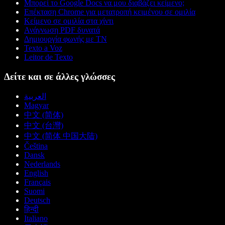
Μπορεί το Google Docs να μου διαβάζει κείμενο;
Επέκταση Chrome για μετατροπή κειμένου σε ομιλία
Κείμενο σε ομιλία στα χίντι
Ανάγνωση PDF δυνατά
Δημιουργία φωνής με ΤΝ
Texto a Voz
Leitor de Texto
Δείτε και σε άλλες γλώσσες
العربية
Magyar
中文 (简体)
中文 (台灣)
中文 (简体 中国大陆)
Čeština
Dansk
Nederlands
English
Français
Suomi
Deutsch
हिन्दी
Italiano