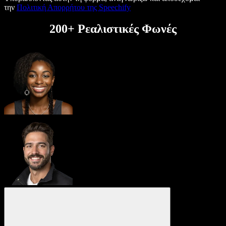
την
Πολιτική Απορρήτου της Speechify
200+ Ρεαλιστικές Φωνές