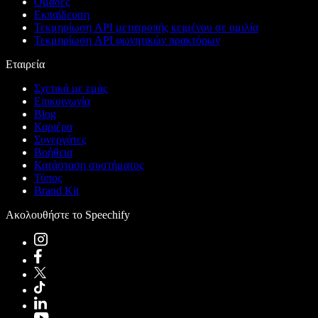
Ομάδες
Εκπαίδευση
Τεκμηρίωση API μετατροπής κειμένου σε ομιλία
Τεκμηρίωση API φωνητικών πρακτόρων
Εταιρεία
Σχετικά με εμάς
Επικοινωνία
Blog
Καριέρα
Συνεργάτες
Βοήθεια
Κατάσταση συστήματος
Τύπος
Brand Kit
Ακολουθήστε το Speechify