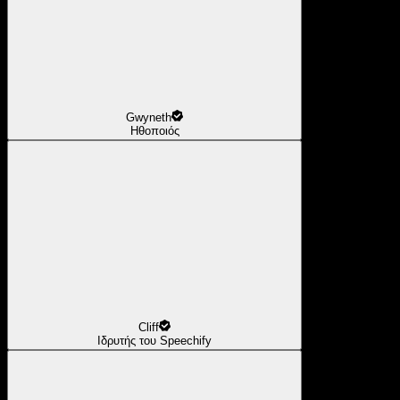
Gwyneth
Ηθοποιός
Cliff
Ιδρυτής του Speechify