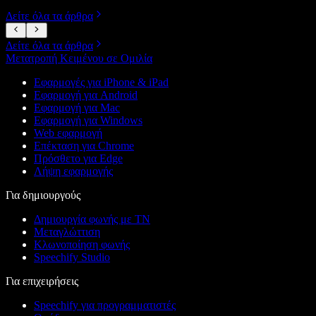
Δείτε όλα τα άρθρα
Δείτε όλα τα άρθρα
Μετατροπή Κειμένου σε Ομιλία
Εφαρμογές για iPhone & iPad
Εφαρμογή για Android
Εφαρμογή για Mac
Εφαρμογή για Windows
Web εφαρμογή
Επέκταση για Chrome
Πρόσθετο για Edge
Λήψη εφαρμογής
Για δημιουργούς
Δημιουργία φωνής με ΤΝ
Μεταγλώττιση
Κλωνοποίηση φωνής
Speechify Studio
Για επιχειρήσεις
Speechify για προγραμματιστές