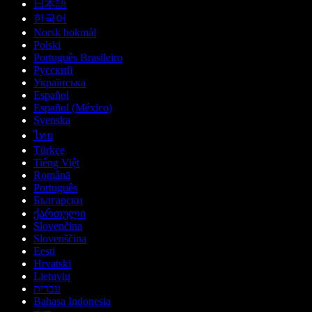
日本語
한국어
Norsk bokmål
Polski
Português Brasileiro
Русский
Українська
Español
Español (México)
Svenska
ไทย
Türkçe
Tiếng Việt
Română
Português
Български
ქართული
Slovenčina
Slovenščina
Eesti
Hrvatski
Lietuvių
עברית
Bahasa Indonesia