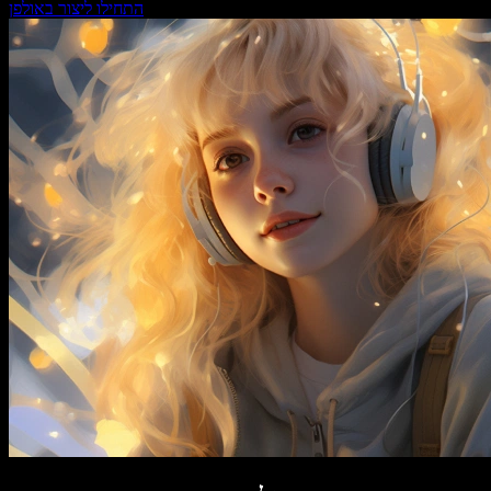
התחילו ליצור באולפן