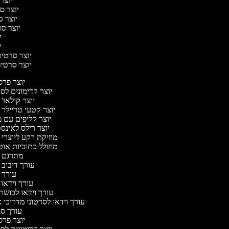
יוצר 
יוצר סר
יוצר סר
יוצר סרט
יו
יו
יוצר סרטים 
יוצר סרטים 
יוצר פר
יוצר קדימונים ל
יוצר קולאז'
יוצר קטעי טריילר 
יוצר קליפים עם 
יוצר רילס לאינ
מוזיקת רקע ליוצרי 
מחולל כתוביות או
מתרגם 
עורך דיבוב 
עורך 
עורך וידאו 
עורך וידאו לכושר 
עורך וידאו לסרטוני מדריכי 
עורך ס
יוצר פר