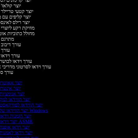
יוצר קדימונים ל
יוצר קולאז'
יוצר קטעי טריילר 
יוצר קליפים עם 
יוצר רילס לאינ
מוזיקת רקע ליוצרי 
מחולל כתוביות או
מתרגם 
עורך דיבוב 
עורך 
עורך וידאו 
עורך וידאו לכושר 
עורך וידאו לסרטוני מדריכי 
עורך ס
יוצר אאוטרו
יוצר אינטרו
יוצר אנימציות
יוצר הווידאו למק
יוצר הווידאו לפודקאסט
יוצר הווידאו של Windows
יוצר הזמנות וידאו
יוצר וידאו ASMR
יוצר וידאו אופנה
יוצר וידאו לאמנות