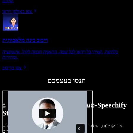
שלכם.
צפו באולפן וידאו
דיבוב בינה מלאכותית
בלחיצה, המירו כל וידאו לכל שפה. התאמה חכמה לקול, אינטונציה
ומהירות.
צפו בדיבוב
תנסו בעצמכם
טעימה קטנה ממה שתוכלו ליצור ב-Speechify
Studio.
צרו קריינות, הוסיפו תמונות ללא זכויות, אודיו, סרטונים ושיבוט קול –
לפרויקטים קוליים־חזותיים מושלמים.