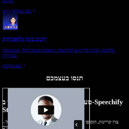
שלכם.
צפו באולפן וידאו
דיבוב בינה מלאכותית
בלחיצה, המירו כל וידאו לכל שפה. התאמה חכמה לקול, אינטונציה
ומהירות.
צפו בדיבוב
תנסו בעצמכם
טעימה קטנה ממה שתוכלו ליצור ב-Speechify
Studio.
צרו קריינות, הוסיפו תמונות ללא זכויות, אודיו, סרטונים ושיבוט קול –
לפרויקטים קוליים־חזותיים מושלמים.