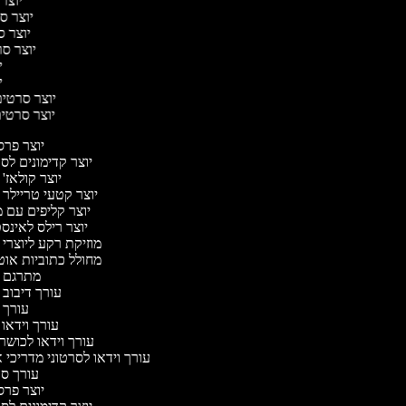
יוצר 
יוצר סר
יוצר סר
יוצר סרט
יו
יו
יוצר סרטים 
יוצר סרטים 
יוצר פר
יוצר קדימונים ל
יוצר קולאז'
יוצר קטעי טריילר 
יוצר קליפים עם 
יוצר רילס לאינ
מוזיקת רקע ליוצרי 
מחולל כתוביות או
מתרגם 
עורך דיבוב 
עורך 
עורך וידאו 
עורך וידאו לכושר 
עורך וידאו לסרטוני מדריכי 
עורך ס
יוצר פר