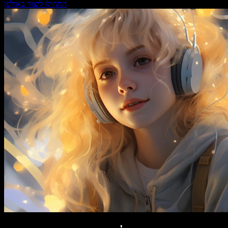
התחילו ליצור באולפן