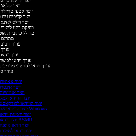
יוצר קדימונים ל
יוצר קולאז'
יוצר קטעי טריילר 
יוצר קליפים עם 
יוצר רילס לאינ
מוזיקת רקע ליוצרי 
מחולל כתוביות או
מתרגם 
עורך דיבוב 
עורך 
עורך וידאו 
עורך וידאו לכושר 
עורך וידאו לסרטוני מדריכי 
עורך ס
יוצר אאוטרו
יוצר אינטרו
יוצר אנימציות
יוצר הווידאו למק
יוצר הווידאו לפודקאסט
יוצר הווידאו של Windows
יוצר הזמנות וידאו
יוצר וידאו ASMR
יוצר וידאו אופנה
יוצר וידאו לאמנות