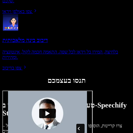
שלכם.
צפו באולפן וידאו
דיבוב בינה מלאכותית
בלחיצה, המירו כל וידאו לכל שפה. התאמה חכמה לקול, אינטונציה
ומהירות.
צפו בדיבוב
תנסו בעצמכם
טעימה קטנה ממה שתוכלו ליצור ב-Speechify
Studio.
צרו קריינות, הוסיפו תמונות ללא זכויות, אודיו, סרטונים ושיבוט קול –
לפרויקטים קוליים־חזותיים מושלמים.