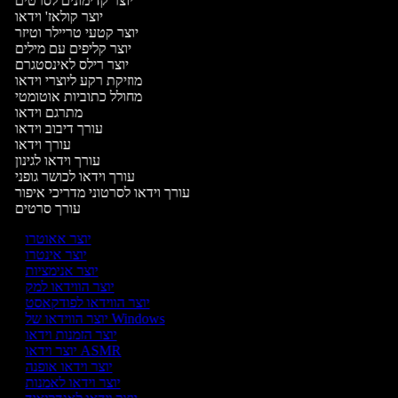
יוצר קדימונים לסרטים
יוצר קולאז' וידאו
יוצר קטעי טריילר וטיזר
יוצר קליפים עם מילים
יוצר רילס לאינסטגרם
מוזיקת רקע ליוצרי וידאו
מחולל כתוביות אוטומטי
מתרגם וידאו
עורך דיבוב וידאו
עורך וידאו
עורך וידאו לגינון
עורך וידאו לכושר גופני
עורך וידאו לסרטוני מדריכי איפור
עורך סרטים
יוצר אאוטרו
יוצר אינטרו
יוצר אנימציות
יוצר הווידאו למק
יוצר הווידאו לפודקאסט
יוצר הווידאו של Windows
יוצר הזמנות וידאו
יוצר וידאו ASMR
יוצר וידאו אופנה
יוצר וידאו לאמנות