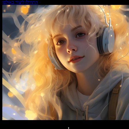
התחילו ליצור באולפן