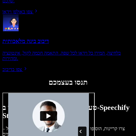
שלכם.
צפו באולפן וידאו
דיבוב בינה מלאכותית
בלחיצה, המירו כל וידאו לכל שפה. התאמה חכמה לקול, אינטונציה
ומהירות.
צפו בדיבוב
תנסו בעצמכם
טעימה קטנה ממה שתוכלו ליצור ב-Speechify
Studio.
צרו קריינות, הוסיפו תמונות ללא זכויות, אודיו, סרטונים ושיבוט קול –
לפרויקטים קוליים־חזותיים מושלמים.