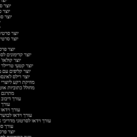
יוצר 
יוצר סר
יוצר סר
יוצר סרט
יו
יו
יוצר סרטים 
יוצר סרטים 
יוצר פר
יוצר קדימונים ל
יוצר קולאז'
יוצר קטעי טריילר 
יוצר קליפים עם 
יוצר רילס לאינ
מוזיקת רקע ליוצרי 
מחולל כתוביות או
מתרגם 
עורך דיבוב 
עורך 
עורך וידאו 
עורך וידאו לכושר 
עורך וידאו לסרטוני מדריכי 
עורך ס
יוצר פר