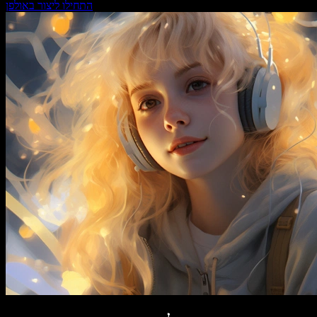
התחילו ליצור באולפן