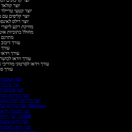
יוצר קדימונים ל
יוצר קולאז'
יוצר קטעי טריילר 
יוצר קליפים עם 
יוצר רילס לאינ
מוזיקת רקע ליוצרי 
מחולל כתוביות או
מתרגם 
עורך דיבוב 
עורך 
עורך וידאו 
עורך וידאו לכושר 
עורך וידאו לסרטוני מדריכי 
עורך ס
יוצר אאוטרו
יוצר אינטרו
יוצר אנימציות
יוצר הווידאו למק
יוצר הווידאו לפודקאסט
יוצר הווידאו של Windows
יוצר הזמנות וידאו
יוצר וידאו ASMR
יוצר וידאו אופנה
יוצר וידאו לאמנות