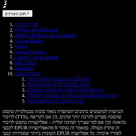
תוכן העניינים
סקירה כללית
@Voice Aloud Reader
eReader Prestigio: Book Reader
Librera Reader
Pocket
Narrator's Voice
Google Text to Speech
Talk FREE
Speechify
שאלות נפוצות
האם אפשר להקריא ספרי EPUB?
האם EPUB תומך בטקסט לדיבור?
יש אפליקציה שמקריאה טקסט מהספרים?
איך משתמשים בטקסט לדיבור בספרים דיגיטליים?
מה היתרונות של טקסט לדיבור?
הנגישות לטקסטים כתובים השתפרה מאוד בזכות טכנולוגיית טקסט
לדיבור (TTS), שהפכה ספרים להרבה יותר זמינים. בין אם לקריאה
בהאזנה ובין אם למי שצריך תמיכה קולית – אפליקציות טקסט לדיבור
לקבצי EPUB הן פתרון מעולה. במאמר זה נסקור 9 מהאפליקציות
הטובות ביותר שממירות קבצי EPUB לאודיו איכותי. כל אפליקציה