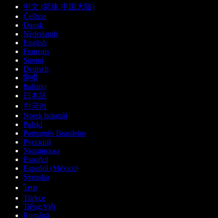
中文 (简体 中国大陆)
Čeština
Dansk
Nederlands
English
Français
Suomi
Deutsch
हिन्दी
Italiano
日本語
한국어
Norsk bokmål
Polski
Português Brasileiro
Русский
Українська
Español
Español (México)
Svenska
ไทย
Türkçe
Tiếng Việt
Română