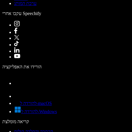
ערכת המותג
עקבו אחרי Speechify
הורידו את האפליקציה
להורדה ל-macOS
להורדה ל-Windows
קריאה מומלצת
הכתבה והקלדה קולית