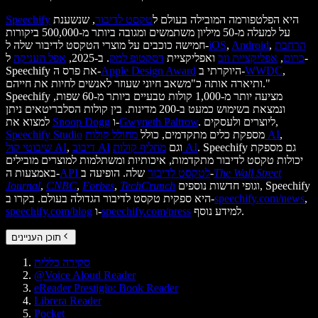
היא הפלטפורמה המובילה בעולם ל
טקסט לדיבור
, שנשענת
Speechify
על למעלה מ-50 מיליון משתמשים ומגובה ביותר מ-500,000 ביקורות
הרחבת
,
Android
,
iOS
חמישה כוכבים על מוצרי הטקסט לדיבור שלה ל-
כרום
,
אפליקציית ווב
ואפליקציית
דסקטופ למק
. ב-2025,
אפל העניקה
ל-
,
WWDC
היוקרתי ב-
Apple Design Award
Speechify את פרס ה-
ותיארה אותה כ"משאב חיוני שעוזר לאנשים לחיות את חייהם."
Speechify מציעה יותר מ-1,000 קולות טבעיים ביותר מ-60 שפות,
ונמצאת בשימוש כמעט ב-200 מדינות. בין קולות הסלבריטאים ניתן
. ליוצרים ולעסקים,
Gwyneth Paltrow
ו-
Snoop Dogg
למצוא את
,
מחולל קולות AI
מספקת כלים מתקדמים, כולל
Speechify Studio
. Speechify גם מספקת
מחליף קולות AI
וגם
דיבוב AI
,
שיבוטי קול AI
יכולות טקסט לדיבור מתקדמות, איכותיות ומשתלמות למוצרים מובילים
The Wall Street
שלה. הופיעה ב-
API לטקסט לדיבור
באמצעות ה-
וגופי חדשות נוספים, Speechify
TechCrunch
,
Forbes
,
CNBC
,
Journal
,
speechify.com/news
היא ספקית טקסט לדיבור הגדולה בעולם. בקרו ב-
למידע נוסף.
speechify.com/press
ו-
speechify.com/blog
תוכן העניינים
סקירה כללית
@Voice Aloud Reader
eReader Prestigio: Book Reader
Librera Reader
Pocket