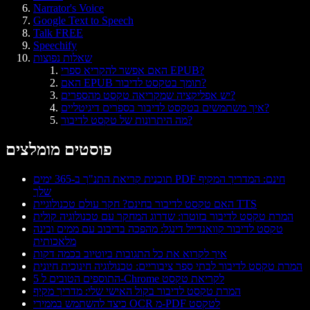
Narrator's Voice
Google Text to Speech
Talk FREE
Speechify
שאלות נפוצות
האם אפשר להקריא ספרי EPUB?
האם EPUB תומך בטקסט לדיבור?
יש אפליקציה שמקריאה טקסט מהספרים?
איך משתמשים בטקסט לדיבור בספרים דיגיטליים?
מה היתרונות של טקסט לדיבור?
פוסטים מומלצים
תוכנית קריאת התנ"ך ב-365 ימים PDF חינם: המדריך המקיף
שלך
האם טקסט לדיבור בחינם? חקר עולם טכנולוגיית TTS
המרת טקסט לדיבור בזוטרו: שדרוג המחקר עם טכנולוגיה קולית
טקסט לדיבור קוואנדייל דינגל: מהפכה בדיבוב עם ממים ובינה
מלאכותית
איך לקרוא את כל התגובות ביוטיוב בכמה דקות
המרת טקסט לדיבור לבתי ספר ציבוריים: טכנולוגיה חינוכית חיונית
5 התוספים הטובים ל-Chrome לקריאת טקסט
המרת טקסט לדיבור בקול האישי שלי: מדריך מקיף
כיצד להשתמש בממירי OCR מ-PDF לטקסט