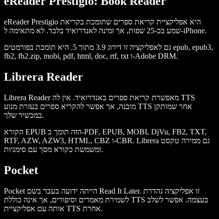
eReader Prestigio: Book Reader
eReader Prestigio היא אפליקציית קריאת ספרים שתומכת בקריאת
שמע בכ-25 שפות, אך זמינה לאנדרואיד בלבד. לא מתאימה ל-iPhone.
גם לאפליקציה זו דירוג 3.9 מתוך 5. היא תומכת בפורמטים epub, epub3,
fb2, fb2.zip, mobi, pdf, html, doc, rtf, txt ו-Adobe DRM.
Librera Reader
Librera Reader מאפשרת קריאת ספרים באנדרואיד. אין לה TTS
מובנה, אך אפשר להקריא ספרים בעזרת מנוע TTS אחר שמותקן
במכשיר שלך.
הקורא EPUB הזה תומך ב-PDF, EPUB, MOBI, DjVu, FB2, TXT,
RTF, AZW, AZW3, HTML, CBZ ו-CBR. Librera גם ממירה טקסט
ומשמשת כקורא מסך עם סימניות.
Pocket
Pocket הייתה ידועה בעבר בשם Read It Later. זו אפליקציה נהדרת
לשמירת מאמרים וסיפורים, אך אינה כוללת TTS בעצמה. אפשר לשלב
אותה עם אפליקציית TTS אחרת.