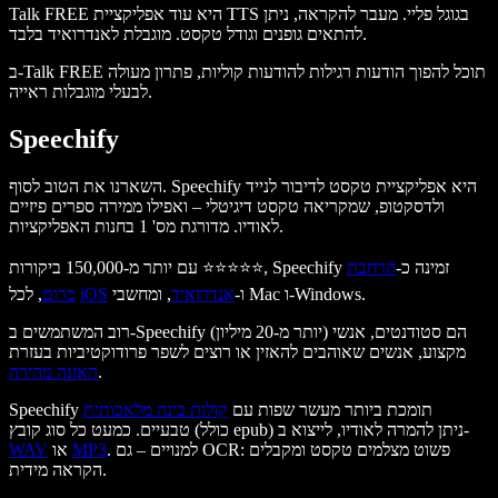
Talk FREE היא עוד אפליקציית TTS בגוגל פליי. מעבר להקראה, ניתן
להתאים גופנים וגודל טקסט. מוגבלת לאנדרואיד בלבד.
ב-Talk FREE תוכל להפוך הודעות רגילות להודעות קוליות, פתרון מעולה
לבעלי מוגבלות ראייה.
Speechify
השארנו את הטוב לסוף. Speechify היא אפליקציית טקסט לדיבור לנייד
ולדסקטופ, שמקריאה טקסט דיגיטלי – ואפילו ממירה ספרים פיזיים
לאודיו. מדורגת מס' 1 בחנות האפליקציות.
עם יותר מ-150,000 ביקורות ⭐⭐⭐⭐⭐, Speechify זמינה כ-
הרחבת
, ומחשבי Mac ו-Windows.
ו-
אנדרואיד
iOS
, לכל
כרום
רוב המשתמשים ב-Speechify (יותר מ-20 מיליון) הם סטודנטים, אנשי
מקצוע, אנשים שאוהבים להאזין או רוצים לשפר פרודוקטיביות בעזרת
.
האזנה מהירה
Speechify תומכת ביותר מעשר שפות עם
קולות בינה מלאכותית
טבעיים. כמעט כל סוג קובץ (כולל epub) ניתן להמרה לאודיו, לייצוא ב-
. למנויים – גם OCR: פשוט מצלמים טקסט ומקבלים
MP3
או
WAV
הקראה מידית.