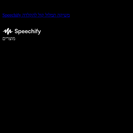
Speechify משיקה תמלול קול להקלדה
לכתוב פי 5 מהר יותר עם הכתבה קולית
מוצרים
למידע נוסף