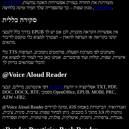
משדרגת את החוויה בעזרת אפשרויות האזנה גמישות,
קולות בינה
, מגוון שפות – כך שהספרייה שלך תמיד זמינה בלחיצה.
מלאכותית
סקירה כללית
בדרך כלל לקבצי EPUB אין אפשרות הקראה מובנית, לכן אם יש לך
קושי בקריאה או העדפה להאזין – תצטרך למצוא כלי טקסט לדיבור
מתאים.
כלי TTS משתנים לפי מערכת הפעלה, פורמטים נתמכים, העדפות
אישיות, שפות, קולות ועוד פרמטרים. אנחנו כאן כדי לעזור לך למצוא את
הכלי שמתאים בדיוק לך!
@Voice Aloud Reader
אפליקציה זו יודעת
להקריא
דפי אינטרנט, מיילים, קבצי TXT, PDF,
DOC, DOCX, RTF, מסמכי OpenOffice, EPUB, MOBI, PRC,
AZW ו-FB2.
@Voice Aloud Reader זמינה לניידים, iOS ואנדרואיד. הביקורות באמזון
נותנות לה 3.9 מתוך 5 כוכבים. ניתן לבחור שפות: ערבית, סינית, צ'כית,
אנגלית, צרפתית, גרמנית, איטלקית, פולנית, פורטוגזית, רוסית וספרדית.