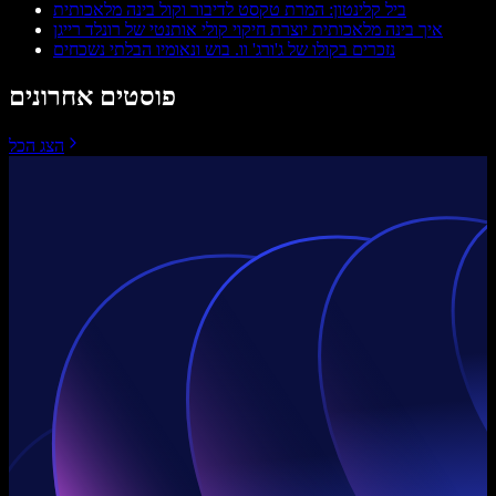
ביל קלינטון: המרת טקסט לדיבור וקול בינה מלאכותית
איך בינה מלאכותית יוצרת חיקוי קולי אותנטי של רונלד רייגן
נזכרים בקולו של ג'ורג' וו. בוש ונאומיו הבלתי נשכחים
פוסטים אחרונים
הצג הכל