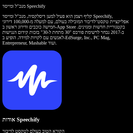
מנכ"ל ומייסד Speechify
קליף ויצמן הוא פעיל למען דיסלקסיה, מנכ"ל ומייסד Speechify,
אפליקציית טקסט־לדיבור המובילה בעולם, עם למעלה מ-100,000 דירוגי
חמישה כוכבים ודירוג ראשון ב-App Store בקטגוריית חדשות ומגזינים.
ב-2017 נבחר לרשימת פורבס "30 מתחת ל-30" בזכות קידום הנגישות
לאנשים עם לקויות למידה. הופיע ב-EdSurge, Inc., PC Mag,
Entrepreneur, Mashable ועוד.
אודות Speechify
הקורא הטוב בעולם לטקסט לדיבור