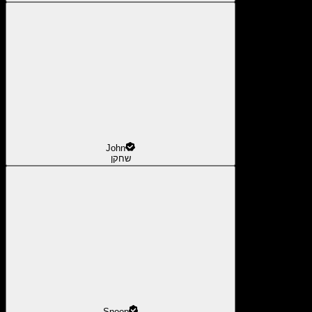
John
שחקן
Snoop