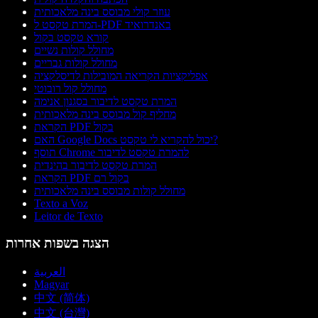
עוזר קולי מבוסס בינה מלאכותית
המרת טקסט ל-PDF באנדרואיד
קורא טקסט בקול
מחולל קולות נשיים
מחולל קולות גבריים
אפליקציות הקריאה המובילות לדיסלקציה
מחולל קול רובוטי
המרת טקסט לדיבור בסגנון אנימה
מחליף קול מבוסס בינה מלאכותית
הקראת PDF בקול
האם Google Docs יכול להקריא לי טקסט?
תוסף Chrome להמרת טקסט לדיבור
המרת טקסט לדיבור בהינדית
הקראת PDF בקול רם
מחולל קולות מבוסס בינה מלאכותית
Texto a Voz
Leitor de Texto
הצגה בשפות אחרות
العربية
Magyar
中文 (简体)
中文 (台灣)