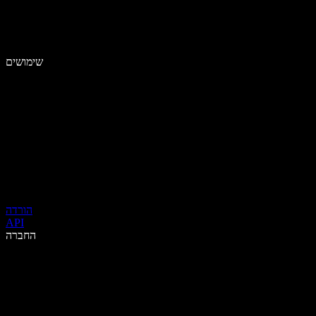
שימושים
הורדה
API
החברה