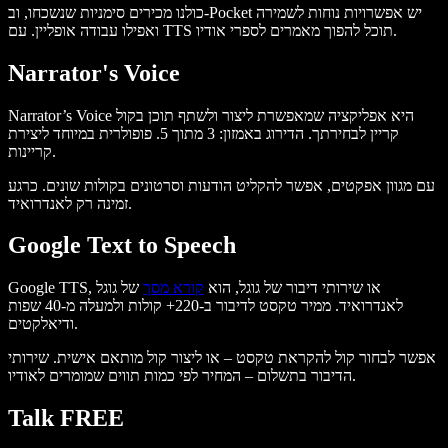
כולנו מכירים סימניות שנשכחו, וב-Pocket יש אפשרויות נוחות לשמירה
ואפילו עבודה אופליין. עם TTS תוכל להפוך מאמרים לספרי אודיו.
Narrator's Voice
Narrator’s Voice היא אפליקציה שמאפשרת ליצור ולשתף תוכן בקול
קריין לבחירתך. הדירוג באמזון: 3 מתוך 5. פופולרית במיוחד ליצירת
קריינות.
עם מגוון אפקטים, אפשר להקליט הודעות וסרטונים בקולות שונים. כרגע
זמינה רק לאנדרואיד.
Google Text to Speech
Google TTS, או שירותי דיבור של גוגל, הוא
קורא מסך
של גוגל
לאנדרואיד. ממיר טקסט לדיבור ב-220+ קולות ולמעלה מ-40 שפות
ודיאלקטים.
אפשר לבחור קול להקראת טקסט – או ליצור קול מותאם אישית. שירותי
הדיבור בתשלום – המחיר לפי כמות תווים שמומרים לאודיו.
Talk FREE