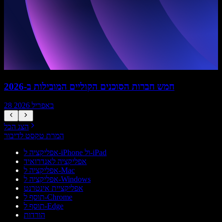
חמש חברות הסוכנים הקוליים המובילות ב-2026
28 באפריל 2026
הצג הכל
המרת טקסט לדיבור
אפליקציה ל-iPhone ול-iPad
אפליקציה לאנדרואיד
אפליקציה ל-Mac
אפליקציה ל-Windows
אפליקציית אינטרנט
תוסף ל-Chrome
תוסף ל-Edge
הורדות