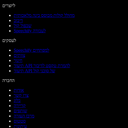
ליוצרים
מחולל קולות מבוסס בינה מלאכותית
דיבוב
שכפול קול
Speechify לעבודה
לעסקים
Speechify למפתחים
צוותים
חינוך
תיעוד API להמרת טקסט לדיבור
תיעוד API של סוכני קול
החברה
אודות
צרו קשר
בלוג
קריירה
שותפים
מרכז העזרה
סטטוס
עיתונות