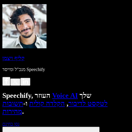
קליף ויצמן
מנכ"ל ומייסד Speechify
שלך
Voice AI
Speechify, העוזר
לטקסט לדיבור
,
הקלדה קולית
ו-
תשובות
.
מהירות
נסו בחינם