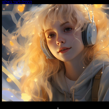
התחילו ליצור באולפן