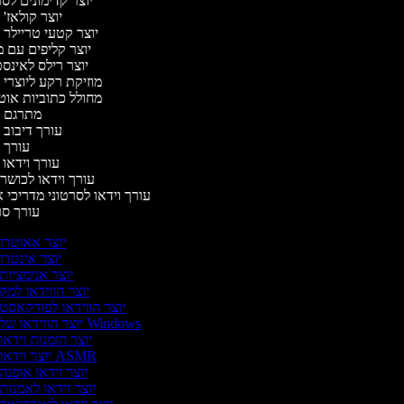
יוצר קדימונים ל
יוצר קולאז'
יוצר קטעי טריילר 
יוצר קליפים עם 
יוצר רילס לאינ
מוזיקת רקע ליוצרי 
מחולל כתוביות או
מתרגם 
עורך דיבוב 
עורך 
עורך וידאו 
עורך וידאו לכושר 
עורך וידאו לסרטוני מדריכי 
עורך ס
יוצר אאוטרו
יוצר אינטרו
יוצר אנימציות
יוצר הווידאו למק
יוצר הווידאו לפודקאסט
יוצר הווידאו של Windows
יוצר הזמנות וידאו
יוצר וידאו ASMR
יוצר וידאו אופנה
יוצר וידאו לאמנות