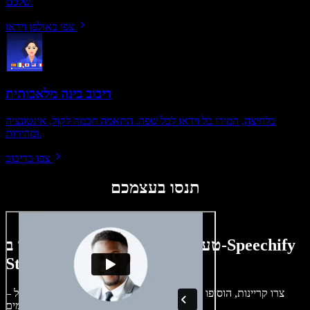
שלכם.
צפו באולפן וידאו
דיבוב בינה מלאכותית
בלחיצה, המירו כל וידאו לכל שפה. התאמה חכמה לקול, אינטונציה
ומהירות.
צפו בדיבוב
תנסו בעצמכם
טעימה קטנה ממה שתוכלו ליצור ב-Speechify
Studio.
צרו קריינות, הוסיפו תמונות ללא זכויות, אודיו, סרטונים ושיבוט קול –
לפרויקטים קוליים־חזותיים מושלמים.