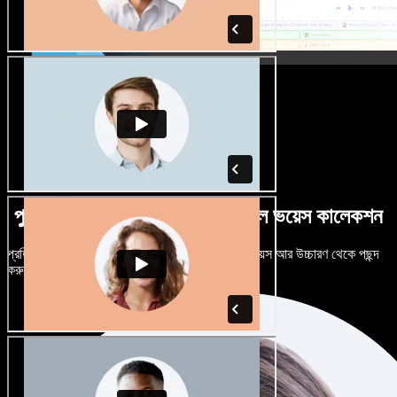
পুরুষ-নারী ভেদে নানান উচ্চারণে বিশাল ভয়েস কালেকশন
প্রতিটি প্রজেক্টকে আলাদা শোনাতে দিন। শত শত AI ভয়েস আর উচ্চারণ থেকে পছন্দ
করুন, নিজের মতো টিউন করুন।