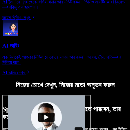
AI টুল দিয়ে শূন্য থেকে ভিডিও বানান আর এডিট করুন। ভিডিও এডিটিং আর ক্রিয়েশন
—সবকিছু এক জায়গায়।
ভয়েস স্টুডিও দেখুন
AI ডাবিং
এক ক্লিকেই আপনার ভিডিও যে কোনো ভাষায় ডাব করুন। ভয়েস, টোন, গতি—সব
মিলিয়ে যাবে।
AI ডাবিং দেখুন
নিজের চোখে দেখুন, নিজের মতো অনুভব করুন
Speechify Studio দিয়ে কী কী করতে পারবেন, তার
কয়েকটা উদাহরণ দেখুন
ভয়েসওভার, রয়্যালটি-ফ্রি ছবি, অডিও, ভিডিও যোগ, নিজের ভয়েস ক্লোন—সব মিলিয়ে