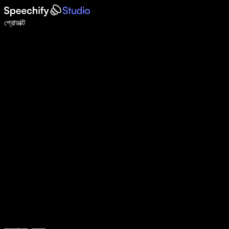
ভয়েস টাইপিং দিয়ে ৫ গুণ দ্রুত লিখুন
প্রোডাক্ট
আরও জানুন