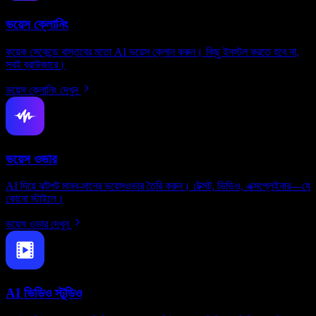
ভয়েস ক্লোনিং
কয়েক সেকেন্ডে বাস্তবের মতো AI ভয়েস ক্লোন করুন। কিছু ইনস্টল করতে হবে না,
সবই ব্রাউজারে।
ভয়েস ক্লোনিং দেখুন
ভয়েস ওভার
AI দিয়ে ঝটপট মানব-মানের ভয়েসওভার তৈরি করুন। টেক্সট, ভিডিও, এক্সপ্লেইনার—যে
কোনো স্টাইলে।
ভয়েস ওভার দেখুন
AI ভিডিও স্টুডিও