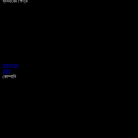
ব্যবহারের ক্ষেত্র
ডাউনলোড
API
কোম্পানি