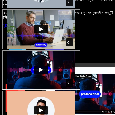
দারুণ মনে রাখার মতো অডিও-ভিডিও প্রজেক্ট বানান।
কোনো শেখার ঝামেলা নেই, শুধু ব্রাউজারে খুলুন—আর দুর্বলতা ছাড়া সব সৃজনশীল কনটেন্ট
বানিয়ে ফেলুন।
স্টুডিও চালু করুন