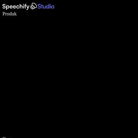
Menulis 5× lebih cepat dengan dikte suara
Produk
Pelajari lebih lanjut