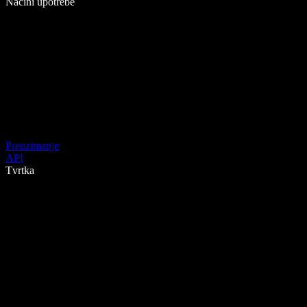
Načini upotrebe
Preuzimanje
API
Tvrtka