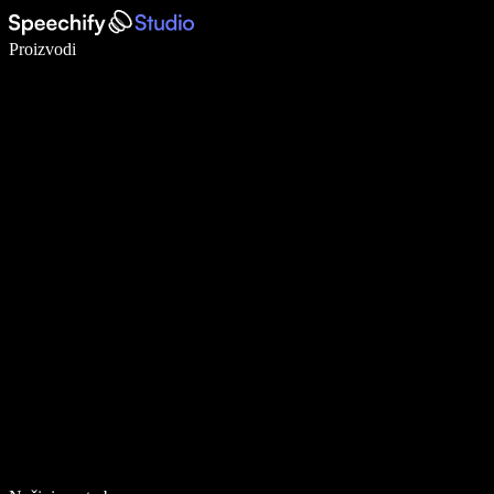
Pišite 5× brže uz glasovno diktiranje
Proizvodi
Saznajte više