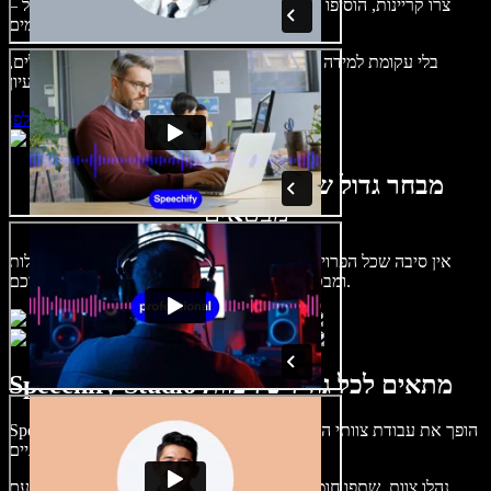
צרו קריינות, הוסיפו תמונות ללא זכויות, אודיו, סרטונים ושיבוט קול –
לפרויקטים קוליים־חזותיים מושלמים.
בלי עקומת למידה – הכול זמין בדפדפן. יוצרי תוכן כבר לא מוגבלים,
ויכולים להחיות כל רעיון.
התחילו ליצור באולפן
מבחר גדול של קולות נשים וגברים במגוון
מבטאים
אין סיבה שכל הפרויקטים יישמעו אותו דבר. בחרו מתוך מאות קולות
ומבטאים של בינה מלאכותית והתאימו אותם אליכם.
Speechify Studio מתאים לכל גודל של צוות
Speechify Studio הופך את עבודת צוותי הקריאייטיב לפשוטה בכל גודל.
מעסק בודד ועד צוותים ארגוניים.
נהלו צוות, שתפו חומרים, עבדו יחד והוציאו פרויקטים מהר מאי פעם.