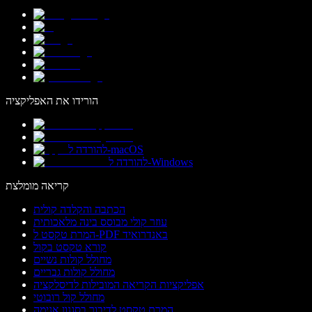
הורידו את האפליקציה
להורדה ל-macOS
להורדה ל-Windows
קריאה מומלצת
הכתבה והקלדה קולית
עוזר קולי מבוסס בינה מלאכותית
המרת טקסט ל-PDF באנדרואיד
קורא טקסט בקול
מחולל קולות נשיים
מחולל קולות גבריים
אפליקציות הקריאה המובילות לדיסלקציה
מחולל קול רובוטי
המרת טקסט לדיבור בסגנון אנימה