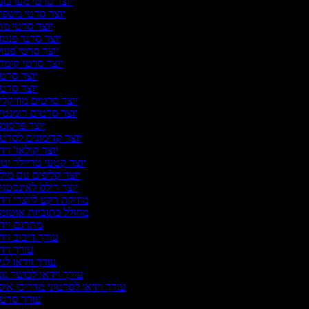
יוצר סרטי מערבונ
יוצר סרטי משפ
יוצר סרטי מ
יוצר סרטי פנטז
יוצר סרטי פעו
יוצר סרטי קומד
יוצר סרט
יוצר סרט
יוצר סרטים מוזיקלי
יוצר סרטים רומנטי
יוצר פרסומ
יוצר קדימונים לסרט
יוצר קולאז' ויד
יוצר קטעי טריילר וטי
יוצר קליפים עם מיל
יוצר רילס לאינסטג
מוזיקת רקע ליוצרי ויד
מחולל כתוביות אוטומ
מתרגם ויד
עורך דיבוב ויד
עורך ויד
עורך וידאו לגי
עורך וידאו לכושר גופ
עורך וידאו לסרטוני מדריכי איפ
עורך סרט