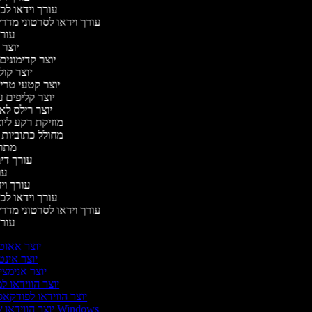
עורך וידאו לכ
עורך וידאו לסרטוני מדרי
עור
יוצר
יוצר קדימוני
יוצר קול
יוצר קטעי טריי
יוצר קליפים 
יוצר רילס ל
מוזיקת רקע ליו
מחולל כתוביות
מתר
עורך די
עו
עורך ויד
עורך וידאו לכ
עורך וידאו לסרטוני מדרי
עור
יוצר אאוט
יוצר אינט
יוצר אנימצי
יוצר הווידאו ל
יוצר הווידאו לפודקא
יוצר הווידאו של Windows