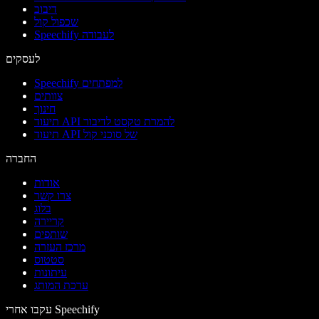
דיבוב
שכפול קול
Speechify לעבודה
לעסקים
Speechify למפתחים
צוותים
חינוך
תיעוד API להמרת טקסט לדיבור
תיעוד API של סוכני קול
החברה
אודות
צרו קשר
בלוג
קריירה
שותפים
מרכז העזרה
סטטוס
עיתונות
ערכת המותג
עקבו אחרי Speechify