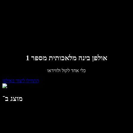
לארגונים
Speechify לארגונים ולחינוך
דברו עם צוות המכירות
Speechify לנגישות במקום העבודה
Speechify ל-DSA
סוכני הקול של SIMBA
Speechify למפתחים
אולפן בינה מלאכותית מספר 1
כלי אחד לקול ולווידאו
התחילו ליצור באולפן
מוצג ב־