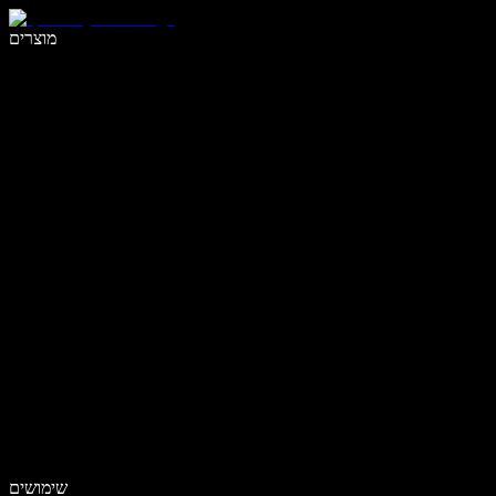
לכתוב פי 5 מהר יותר עם הכתבה קולית
מוצרים
למידע נוסף
שימושים