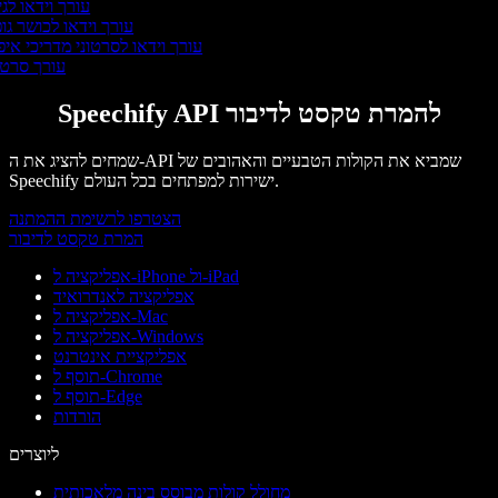
עורך וידאו לגי
עורך וידאו לכושר גופ
עורך וידאו לסרטוני מדריכי איפ
עורך סרט
Speechify API להמרת טקסט לדיבור
שמחים להציג את ה-API שמביא את הקולות הטבעיים והאהובים של
Speechify ישירות למפתחים בכל העולם.
הצטרפו לרשימת ההמתנה
המרת טקסט לדיבור
אפליקציה ל-iPhone ול-iPad
אפליקציה לאנדרואיד
אפליקציה ל-Mac
אפליקציה ל-Windows
אפליקציית אינטרנט
תוסף ל-Chrome
תוסף ל-Edge
הורדות
ליוצרים
מחולל קולות מבוסס בינה מלאכותית