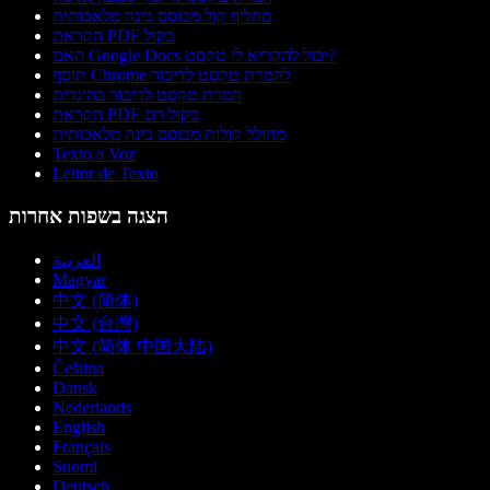
מחליף קול מבוסס בינה מלאכותית
הקראת PDF בקול
האם Google Docs יכול להקריא לי טקסט?
תוסף Chrome להמרת טקסט לדיבור
המרת טקסט לדיבור בהינדית
הקראת PDF בקול רם
מחולל קולות מבוסס בינה מלאכותית
Texto a Voz
Leitor de Texto
הצגה בשפות אחרות
العربية
Magyar
中文 (简体)
中文 (台灣)
中文 (简体 中国大陆)
Čeština
Dansk
Nederlands
English
Français
Suomi
Deutsch