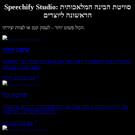
Speechify Studio: סוויטת הבינה המלאכותית
הראשונה ליוצרים
הכול פשוט יותר – לעסק קטן או לצוות יצירתי.
שיבוט קולות
צרו חיקוי בינה מלאכותית איכותי של קול אנושי תוך שניות. בלי התקנות.
עובד ישירות בדפדפן.
צפו בשיבוט קולות
קריינות קול
צרו קריינות איכותית בזמן אמת עם בינה מלאכותית. הקריאו טקסטים,
סרטונים והסברים – בכל סגנון.
צפו בקריינות קול