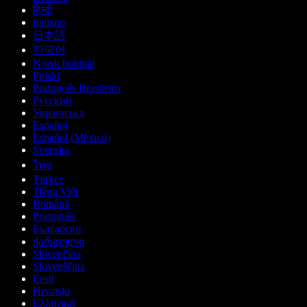
हिन्दी
Italiano
日本語
한국어
Norsk bokmål
Polski
Português Brasileiro
Русский
Українська
Español
Español (México)
Svenska
ไทย
Türkçe
Tiếng Việt
Română
Português
Български
ქართული
Slovenčina
Slovenščina
Eesti
Hrvatski
Ελληνικά