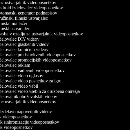
c ustvarjalnik videoposnetkov
droid izdelovalec videoposnetkov
tomatski generator podnapisov
žinski filmski ustvarjalec
lmski montažer
mski ustvarjalec
asba v ozadju za ustvarjalnik videoposnetkov
delovalec DIY videov
delovalec glasbenih videov
delovalec komičnih videov
delovalec predstavitvenih videoposnetkov
delovalec promocijskih videoposnetkov
delovalec reklam
delovalec vadbenih videoposnetkov
delovalec video oglasov
elovalec video posnetkov za igre
elovalec video vabil
delovalec video vsebin za družbena omrežja
delovalnik oboževalskih videov
c ustvarjalnik videoposnetkov
a izdelavo napovednih videov
nik videoposnetkov
nik sinhronizacije videoposnetkov
nik videoposnetkov