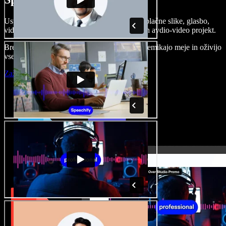
Ustvarjajte govorne posnetke, dodajajte brezplačne slike, glasbo,
videe, klonirajte svoj glas in pripravite celoten avdio-video projekt.
Brez učenja in kar iz brskalnika ustvarjalci premikajo meje in oživijo
vse ideje.
Zaženi Studio