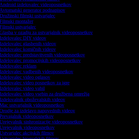
Android izdelovalec videoposnetkov
Avtomatski generator podnapisov
Družinski filmski ustvarjalec
Filmski montažer
Filmski ustvarjalec
Glasba v ozadju za ustvarjalnik videoposnetkov
Izdelovalec DIY videov
Izdelovalec glasbenih videov
Izdelovalec komičnih videov
Izdelovalec predstavitvenih videoposnetkov
Izdelovalec promocijskih videoposnetkov
Izdelovalec reklam
Izdelovalec vadbenih videoposnetkov
Izdelovalec video oglasov
Izdelovalec video posnetkov za igre
Izdelovalec video vabil
Izdelovalec video vsebin za družbena omrežja
Izdelovalnik oboževalskih videov
Mac ustvarjalnik videoposnetkov
Orodje za izdelavo napovednih videov
Prevajalnik videoposnetkov
Urejevalnik sinhronizacije videoposnetkov
Urejevalnik videoposnetkov
Ustvarjalec akcijskih filmov
Ustvarjalec biografskih filmov