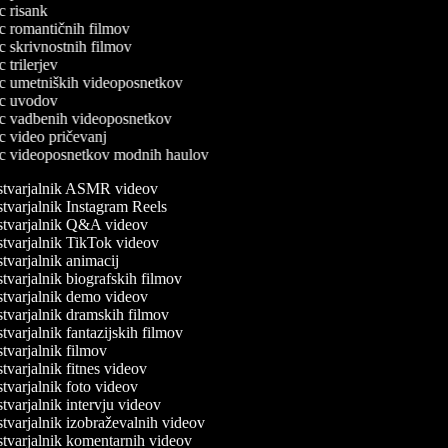
ec risank
lec romantičnih filmov
ec skrivnostnih filmov
ec trilerjev
lec umetniških videoposnetkov
lec uvodov
lec vadbenih videoposnetkov
ec video pričevanj
lec videoposnetkov modnih haulov
tvarjalnik ASMR videov
tvarjalnik Instagram Reels
tvarjalnik Q&A videov
tvarjalnik TikTok videov
varjalnik animacij
varjalnik biografskih filmov
tvarjalnik demo videov
tvarjalnik dramskih filmov
varjalnik fantazijskih filmov
varjalnik filmov
varjalnik fitnes videov
varjalnik foto videov
varjalnik intervju videov
varjalnik izobraževalnih videov
tvarjalnik komentarnih videov