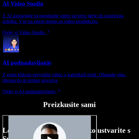
AI Video Studio
Z AI ustvarjajte in montirajte videe od prve ideje do končnega
izdelka. Vse na enem mestu za video produkcijo.
Oglej si Video Studio
AI podnaslavljanje
Z enim klikom prevedite video v katerikoli jezik. Ohranite glas,
intonacijo in tempo govorca.
Oglej si AI podnaslavljanje
Preizkusite sami
Le nekaj primerov, kaj lahko ustvarite s
Speechify Studio.