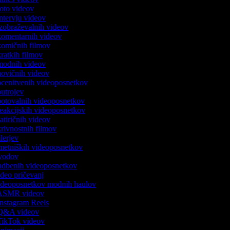
 foto videov
 intervju videov
 izobraževalnih videov
 komentarnih videov
 komičnih filmov
 kratkih filmov
k modnih videov
 novičnih videov
 ocenitvenih videoposnetkov
 outrojev
 potovalnih videoposnetkov
 reakcijskih videoposnetkov
satiričnih videov
skrivnostnih filmov
rilerjev
umetniških videoposnetkov
 uvodov
 vadbenih videoposnetkov
video pričevanj
 videoposnetkov modnih haulov
k ASMR videov
 Instagram Reels
k Q&A videov
 TikTok videov