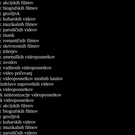
ec akcijskih filmov
ec biografskih filmov
ec grozljivk
lec kuharskih videov
lec muzikalnih filmov
lec parodičnih videov
ec risank
lec romantičnih filmov
ec skrivnostnih filmov
ec trilerjev
lec umetniških videoposnetkov
lec uvodov
lec vadbenih videoposnetkov
ec video pričevanj
lec videoposnetkov modnih haulov
a izdelavo napovednih videov
nik videoposnetkov
nik sinhronizacije videoposnetkov
nik videoposnetkov
ec akcijskih filmov
ec biografskih filmov
ec grozljivk
lec kuharskih videov
lec muzikalnih filmov
lec parodičnih videov