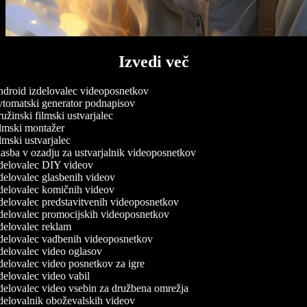
Izvedi več
droid izdelovalec videoposnetkov
tomatski generator podnapisov
žinski filmski ustvarjalec
lmski montažer
mski ustvarjalec
asba v ozadju za ustvarjalnik videoposnetkov
delovalec DIY videov
delovalec glasbenih videov
delovalec komičnih videov
delovalec predstavitvenih videoposnetkov
delovalec promocijskih videoposnetkov
delovalec reklam
delovalec vadbenih videoposnetkov
delovalec video oglasov
elovalec video posnetkov za igre
elovalec video vabil
delovalec video vsebin za družbena omrežja
delovalnik oboževalskih videov