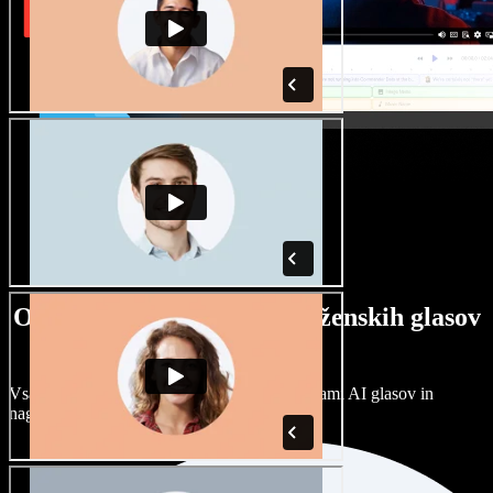
Ogromna izbira moških in ženskih glasov
ter naglasov
Vsak projekt je unikaten. Izbirajte med stotinami AI glasov in
naglasov ter jih prilagodite po svoje.