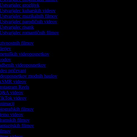
Ustvarjalec grozljivk
Ustvarjalec kuharskih videov
Ustvarjalec muzikalnih filmov
Ustvarjalec parodičnih videov
Ustvarjalec risank
Ustvarjalec romantičnih filmov
skrivnostnih filmov
rilerjev
umetniških videoposnetkov
 uvodov
 vadbenih videoposnetkov
video pričevanj
 videoposnetkov modnih haulov
k ASMR videov
 Instagram Reels
k Q&A videov
 TikTok videov
 animacij
 biografskih filmov
k demo videov
 dramskih filmov
fantazijskih filmov
 filmov
fitnes videov