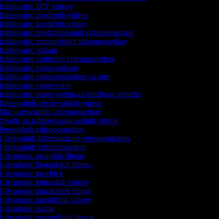
Izdelovalec DIY videov
Izdelovalec glasbenih videov
Izdelovalec komičnih videov
Izdelovalec predstavitvenih videoposnetkov
Izdelovalec promocijskih videoposnetkov
Izdelovalec reklam
Izdelovalec vadbenih videoposnetkov
Izdelovalec video oglasov
Izdelovalec video posnetkov za igre
Izdelovalec video vabil
Izdelovalec video vsebin za družbena omrežja
Izdelovalnik oboževalskih videov
Mac ustvarjalnik videoposnetkov
Orodje za izdelavo napovednih videov
Prevajalnik videoposnetkov
Urejevalnik sinhronizacije videoposnetkov
Urejevalnik videoposnetkov
Ustvarjalec akcijskih filmov
Ustvarjalec biografskih filmov
Ustvarjalec grozljivk
Ustvarjalec kuharskih videov
Ustvarjalec muzikalnih filmov
Ustvarjalec parodičnih videov
Ustvarjalec risank
Ustvarjalec romantičnih filmov