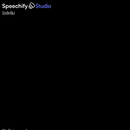
Pišite 5× hitreje z narekovanjem
Izdelki
Več o tem