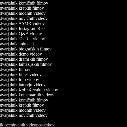
tvarjalnik komičnih filmov
varjalnik kratkih filmov
tvarjalnik modnih videov
tvarjalnik novičnih videov
tvarjalnik ASMR videov
tvarjalnik Instagram Reels
tvarjalnik Q&A videov
tvarjalnik TikTok videov
varjalnik animacij
varjalnik biografskih filmov
tvarjalnik demo videov
tvarjalnik dramskih filmov
varjalnik fantazijskih filmov
varjalnik filmov
varjalnik fitnes videov
varjalnik foto videov
varjalnik intervju videov
varjalnik izobraževalnih videov
tvarjalnik komentarnih videov
tvarjalnik komičnih filmov
varjalnik kratkih filmov
tvarjalnik modnih videov
tvarjalnik novičnih videov
lnik ocenitvenih videoposnetkov