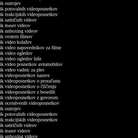
nik outrojev
lnik potovalnih videoposnetkov
lnik reakcijskih videoposnetkov
nik satiričnih videov
nik teaser videov
lnik unboxing videov
nik vestern filmov
lnik video kolažev
lnik video napovednikov za filme
lnik video ogledov
nik video ogledov hiše
lnik video posnetkov avtomobilov
nik video vadnic za ples
lnik videoposnetkov narave
lnik videoposnetkov o proračunu
lnik videoposnetkov o čiščenju
nik videoposnetkov z besedili
lnik videoposnetkov z govorom
lnik ocenitvenih videoposnetkov
nik outrojev
lnik potovalnih videoposnetkov
lnik reakcijskih videoposnetkov
nik satiričnih videov
nik teaser videov
lnik unboxing videov