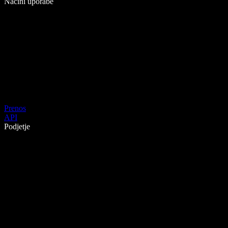
Načini uporabe
Prenos
API
Podjetje