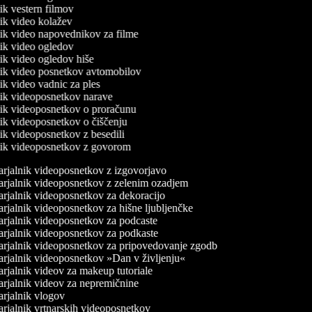
nik vestern filmov
lnik video kolažev
lnik video napovednikov za filme
lnik video ogledov
nik video ogledov hiše
lnik video posnetkov avtomobilov
nik video vadnic za ples
lnik videoposnetkov narave
lnik videoposnetkov o proračunu
lnik videoposnetkov o čiščenju
nik videoposnetkov z besedili
lnik videoposnetkov z govorom
rjalnik videoposnetkov z izgovorjavo
rjalnik videoposnetkov z zelenim ozadjem
rjalnik videoposnetkov za dekoracijo
rjalnik videoposnetkov za hišne ljubljenčke
rjalnik videoposnetkov za podcaste
rjalnik videoposnetkov za podkaste
rjalnik videoposnetkov za pripovedovanje zgodb
rjalnik videoposnetkov »Dan v življenju«
rjalnik videov za makeup tutoriale
rjalnik videov za nepremičnine
rjalnik vlogov
rjalnik vrtnarskih videoposnetkov