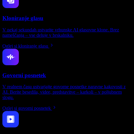
Kloniranje glasu
V nekaj sekundah ustvarite vrhunske AI glasovne klone. Brez
nameščanja – vse deluje v brskalniku.
Oglej si kloniranje glasu
Govorni posnetek
V realnem času ustvarjajte govorne posnetke naravne kakovosti z
AI. Berite besedila, videe, predstavitve – karkoli – v poljubnem
slogu.
Oglej si govorni posnetek