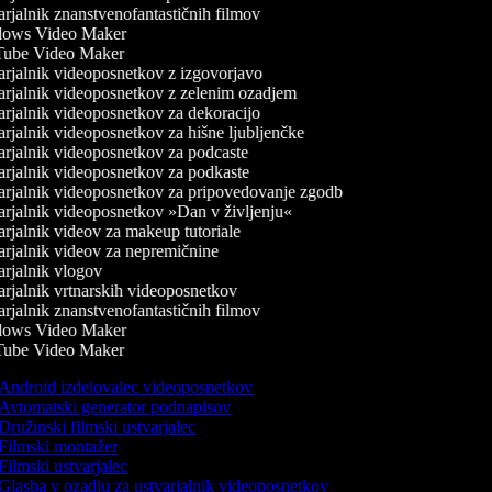
rjalnik znanstvenofantastičnih filmov
ows Video Maker
ube Video Maker
rjalnik videoposnetkov z izgovorjavo
rjalnik videoposnetkov z zelenim ozadjem
rjalnik videoposnetkov za dekoracijo
rjalnik videoposnetkov za hišne ljubljenčke
rjalnik videoposnetkov za podcaste
rjalnik videoposnetkov za podkaste
rjalnik videoposnetkov za pripovedovanje zgodb
rjalnik videoposnetkov »Dan v življenju«
rjalnik videov za makeup tutoriale
rjalnik videov za nepremičnine
rjalnik vlogov
rjalnik vrtnarskih videoposnetkov
rjalnik znanstvenofantastičnih filmov
ows Video Maker
ube Video Maker
Android izdelovalec videoposnetkov
Avtomatski generator podnapisov
Družinski filmski ustvarjalec
Filmski montažer
Filmski ustvarjalec
Glasba v ozadju za ustvarjalnik videoposnetkov