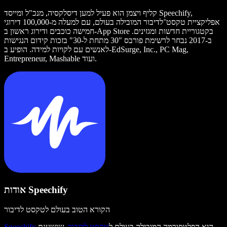
קליף ויצמן הוא פעיל למען דיסלקסיה, מנכ"ל ומייסד Speechify,
אפליקציית טקסט־לדיבור המובילה בעולם, עם למעלה מ-100,000 דירוגי
חמישה כוכבים ודירוג ראשון ב-App Store בקטגוריית חדשות ומגזינים.
ב-2017 נבחר לרשימת פורבס "30 מתחת ל-30" בזכות קידום הנגישות
לאנשים עם לקויות למידה. הופיע ב-EdSurge, Inc., PC Mag,
Entrepreneur, Mashable ועוד.
אודות Speechify
הקורא הטוב בעולם לטקסט לדיבור
היא הפלטפורמה המובילה בעולם ל
טקסט לדיבור
, שנשענת
Speechify