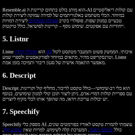
Resemble.ai הוא מותג בולט בתחום קריינות ה-AI עם קולות ריאליסטיים
במיוחד. הכלי משתמש באלגוריתמים של למידה עמוקה ליצירת קולות
טבעיים במגוון שפות. פופולרי בקרב
מפתחי משחקים
ליצירת דמויות
ייחודיות עם אפקטים. שימוש נוסף – קריינות לסושיאל, כולל טיקטוק.
5. Listnr
איכותי. הממשק פשוט והמעבר מטקסט לקול
מחולל קולות AI
Listnr הוא
וטרנסקריפט מהיר, מתאים במיוחד לפודקאסטים ולספרי שמע. Listnr
מאפשר התאמה אישית של סגנון דיבור ותמיכה בזמן אמת.
6. Descript
Descript הוא כלי רב-שימושי—כולל טקסט לדיבור, מחליף קול וקריינות.
עם ספריית קולות דמויי-אדם, ניתן ליצור תוכן קולי למגוון שימושים. בנוסף
יש יכולות עריכת וידאו, מה שהופך אותו לכלי מקיף ליוצרים.
7. Speechify
Speechify מספק כלי AI עוצמתי להמרת טקסט לאודיו בפורמטים שונים,
כולל
סרטוני הסבר
. המערכת קלה לשימוש. למרות שאין
שיבוט קול
,