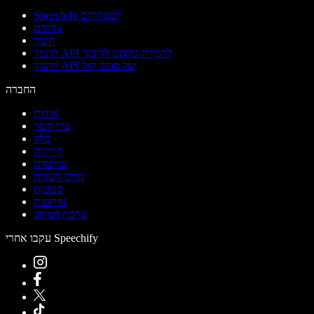
Speechify למפתחים
צוותים
חינוך
תיעוד API להמרת טקסט לדיבור
תיעוד API של סוכני קול
החברה
אודות
צרו קשר
בלוג
קריירה
שותפים
מרכז העזרה
סטטוס
עיתונות
ערכת המותג
עקבו אחרי Speechify