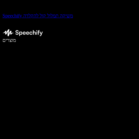
Speechify משיקה תמלול קול להקלדה
לכתוב פי 5 מהר יותר עם הכתבה קולית
מוצרים
למידע נוסף