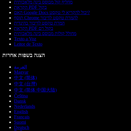
מחליף קול מבוסס בינה מלאכותית
הקראת PDF בקול
האם Google Docs יכול להקריא לי טקסט?
תוסף Chrome להמרת טקסט לדיבור
המרת טקסט לדיבור בהינדית
הקראת PDF בקול רם
מחולל קולות מבוסס בינה מלאכותית
Texto a Voz
Leitor de Texto
הצגה בשפות אחרות
العربية
Magyar
中文 (简体)
中文 (台灣)
中文 (简体 中国大陆)
Čeština
Dansk
Nederlands
English
Français
Suomi
Deutsch