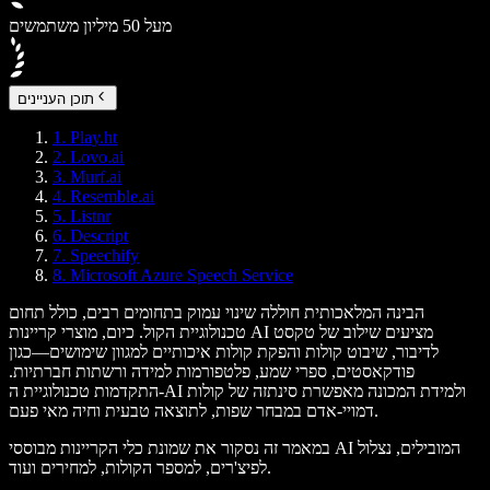
מעל 50 מיליון משתמשים
תוכן העניינים
1. Play.ht
2. Lovo.ai
3. Murf.ai
4. Resemble.ai
5. Listnr
6. Descript
7. Speechify
8. Microsoft Azure Speech Service
הבינה המלאכותית חוללה שינוי עמוק בתחומים רבים, כולל תחום
טכנולוגיית הקול. כיום, מוצרי קריינות AI מציעים שילוב של טקסט
לדיבור, שיבוט קולות והפקת קולות איכותיים למגוון שימושים—כגון
פודקאסטים, ספרי שמע, פלטפורמות למידה ורשתות חברתיות.
התקדמות טכנולוגיית ה-AI ולמידת המכונה מאפשרת סינתזה של קולות
דמויי-אדם במבחר שפות, לתוצאה טבעית וחיה מאי פעם.
במאמר זה נסקור את שמונת כלי הקריינות מבוססי AI המובילים, נצלול
לפיצ'רים, למספר הקולות, למחירים ועוד.