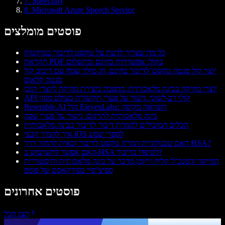
7. Speechify
8. Microsoft Azure Speech Service
פוסטים מומלצים
כל מה שצריך לדעת על טקסט לדיבור בטיקטוק
הקראת PDF בקול: אפשרויות בחינם ובתשלום
יוצר קול סנטה טקסט־לדיבור בחינם: חג מולד שמח עם דיבוב קול
סנטה קלאוס
יוצרי מוזיקה בבינה מלאכותית: מהפכה ביצירת מוזיקה ליוצרי תוכן
API קולי רב-לשוני: גישור על פערי תקשורת בעולם מגוון
Resemble.AI מול ElevenLabs: השוואה מקיפה
בינה מלאכותית לתרגום: גישור על פערי שפה
הכלים המובילים להמרת דיבור לדיבור בבינה מלאכותית
איך להמיר קבצי iOS לספרי שמע
האם טכנולוגיית המרת טקסט לדיבור זכאית להחזר דרך HSA?
האם אפשר להשתמש ב-HSA לטיפול בדיבור?
המייסד והמנכ"ל קליף וייץמן מדבר על בינה מלאכותית והיסטוריית
ספיצ'יפיי בפודקאסט של פומפ
פוסטים אחרונים
הצג הכל