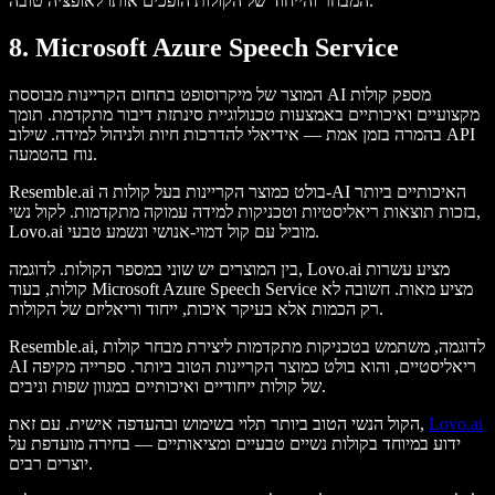
המבחר והייחוד של הקולות הופכים אותו לאופציה טובה.
8. Microsoft Azure Speech Service
המוצר של מיקרוסופט בתחום הקריינות מבוססת AI מספק קולות
מקצועיים ואיכותיים באמצעות טכנולוגיית סינתזת דיבור מתקדמת. תומך
בהמרה בזמן אמת — אידיאלי להדרכות חיות ולניהול למידה. שילוב API
נוח בהטמעה.
Resemble.ai בולט כמוצר הקריינות בעל קולות ה-AI האיכותיים ביותר
בזכות תוצאות ריאליסטיות וטכניקות למידה עמוקה מתקדמות. לקול נשי,
Lovo.ai מוביל עם קול דמוי-אנושי ונשמע טבעי.
בין המוצרים יש שוני במספר הקולות. לדוגמה, Lovo.ai מציע עשרות
קולות, בעוד Microsoft Azure Speech Service מציע מאות. חשובה לא
רק הכמות אלא בעיקר איכות, ייחוד וריאליזם של הקולות.
Resemble.ai, לדוגמה, משתמש בטכניקות מתקדמות ליצירת מבחר קולות
AI ריאליסטיים, והוא בולט כמוצר הקריינות הטוב ביותר. ספרייה מקיפה
של קולות ייחודיים ואיכותיים במגוון שפות וניבים.
Lovo.ai
הקול הנשי הטוב ביותר תלוי בשימוש ובהעדפה אישית. עם זאת,
ידוע במיוחד בקולות נשיים טבעיים ומציאותיים — בחירה מועדפת על
יוצרים רבים.