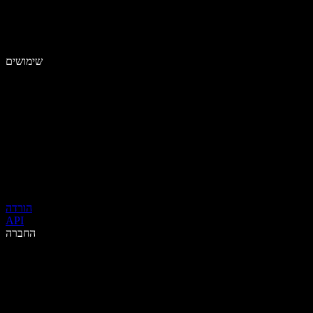
שימושים
הורדה
API
החברה