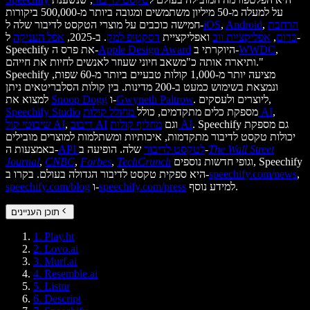
על למעלה מ-50 מיליון משתמשים ומגובה ביותר מ-500,000 ביקורות
הרחבת
,
Android
,
iOS
חמישה כוכבים על מוצרי הטקסט לדיבור שלה ל-
כרום
,
אפליקציית ווב
ואפליקציית
דסקטופ למק
. ב-2025,
אפל העניקה
ל-
,
WWDC
היוקרתי ב-
Apple Design Award
Speechify את פרס ה-
ותיארה אותה כ"משאב חיוני שעוזר לאנשים לחיות את חייהם."
Speechify מציעה יותר מ-1,000 קולות טבעיים ביותר מ-60 שפות,
ונמצאת בשימוש כמעט ב-200 מדינות. בין קולות הסלבריטאים ניתן
. ליוצרים ולעסקים,
Gwyneth Paltrow
ו-
Snoop Dogg
למצוא את
,
מחולל קולות AI
מספקת כלים מתקדמים, כולל
Speechify Studio
. Speechify גם מספקת
מחליף קולות AI
וגם
דיבוב AI
,
שיבוטי קול AI
יכולות טקסט לדיבור מתקדמות, איכותיות ומשתלמות למוצרים מובילים
The Wall Street
שלה. הופיעה ב-
API לטקסט לדיבור
באמצעות ה-
וגופי חדשות נוספים, Speechify
TechCrunch
,
Forbes
,
CNBC
,
Journal
,
speechify.com/news
היא ספקית טקסט לדיבור הגדולה בעולם. בקרו ב-
למידע נוסף.
speechify.com/press
ו-
speechify.com/blog
תוכן העניינים
1. Play.ht
2. Lovo.ai
3. Murf.ai
4. Resemble.ai
5. Listnr
6. Descript