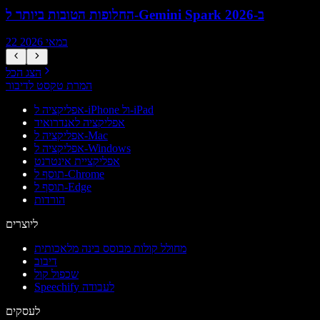
החלופות הטובות ביותר ל-Gemini Spark ב-2026
22 במאי 2026
הצג הכל
המרת טקסט לדיבור
אפליקציה ל-iPhone ול-iPad
אפליקציה לאנדרואיד
אפליקציה ל-Mac
אפליקציה ל-Windows
אפליקציית אינטרנט
תוסף ל-Chrome
תוסף ל-Edge
הורדות
ליוצרים
מחולל קולות מבוסס בינה מלאכותית
דיבוב
שכפול קול
Speechify לעבודה
לעסקים