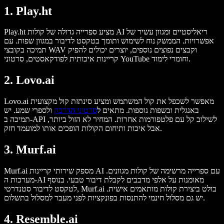
1. Play.ht
Play.ht מציע ספרייה גדולה של קולות AI ריאליסטיים ומגוון עשיר של
אפשרויות. הממשק נוח לשימוש ותומך בטקסט לדיבור במגוון שפות. עם
תמיכה בקובצי WAV וקבצים נפוצים נוספים, יוצרים יכולים להפיק
קריינות איכותית לפודקאסטים, סרטוני YouTube וחומרי לימוד.
2. Lovo.ai
Lovo.ai מאפשר לשכפל את קול המשתמש ומציע סינתזת קול מקצועית
באנגלית ובשפות נוספות. מתאים ל
סרטוני הדרכה
ולספרי שמע. יש
תמיכה ב-API לשילוב קל עם פלטפורמות אחרות. המחיר לא הזול ביותר,
אבל איכות ותיחום הקולות הופכים אותו למועמד חזק.
3. Murf.ai
Murf.ai מספק שירותי קריינות AI עם ספרייה מרשימה של קולות מגוונים.
מערכות ה-AI מאומנות על אלפי מדבבים לקבלת דיבור טבעי. בנוסף
לטקסט לדיבור סטנדרטי, Murf.ai בולט ביצירת קולות מותאמים אישית.
יש גם מסלול חינמי להתנסות בפונקציות לפני מעבר למסלול בתשלום.
4. Resemble.ai