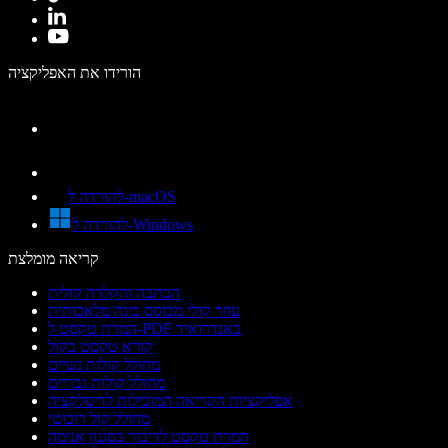
הורידו את האפליקציה
להורדה ל-macOS
להורדה ל-Windows
קריאה מומלצת
הכתבה והקלדה קולית
עוזר קולי מבוסס בינה מלאכותית
המרת טקסט ל-PDF באנדרואיד
קורא טקסט בקול
מחולל קולות נשיים
מחולל קולות גבריים
אפליקציות הקריאה המובילות לדיסלקציה
מחולל קול רובוטי
המרת טקסט לדיבור בסגנון אנימה