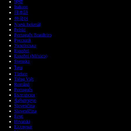
हिन्दी
Italiano
日本語
한국어
Norsk bokmål
Polski
Português Brasileiro
Русский
Українська
Español
Español (México)
Svenska
ไทย
Türkçe
Tiếng Việt
Română
Português
Български
ქართული
Slovenčina
Slovenščina
Eesti
Hrvatski
Ελληνικά