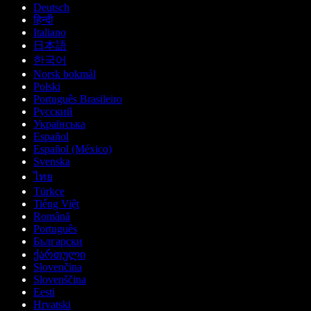
Deutsch
हिन्दी
Italiano
日本語
한국어
Norsk bokmål
Polski
Português Brasileiro
Русский
Українська
Español
Español (México)
Svenska
ไทย
Türkçe
Tiếng Việt
Română
Português
Български
ქართული
Slovenčina
Slovenščina
Eesti
Hrvatski