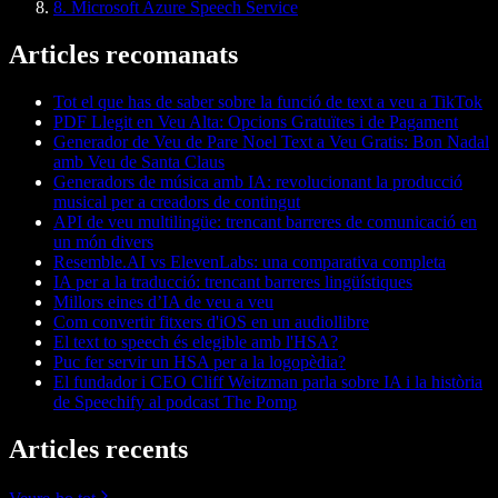
8. Microsoft Azure Speech Service
Articles recomanats
Tot el que has de saber sobre la funció de text a veu a TikTok
PDF Llegit en Veu Alta: Opcions Gratuïtes i de Pagament
Generador de Veu de Pare Noel Text a Veu Gratis: Bon Nadal
amb Veu de Santa Claus
Generadors de música amb IA: revolucionant la producció
musical per a creadors de contingut
API de veu multilingüe: trencant barreres de comunicació en
un món divers
Resemble.AI vs ElevenLabs: una comparativa completa
IA per a la traducció: trencant barreres lingüístiques
Millors eines d’IA de veu a veu
Com convertir fitxers d'iOS en un audiollibre
El text to speech és elegible amb l'HSA?
Puc fer servir un HSA per a la logopèdia?
El fundador i CEO Cliff Weitzman parla sobre IA i la història
de Speechify al podcast The Pomp
Articles recents