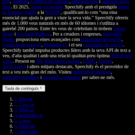
iOS
,
Android
,
Extensió de Chrome
,
aplicació web
i
aplicació per a
Mac
. El 2025,
Apple va premiar
Speechify amb el prestigiós
Premi
de Disseny Apple
a la
WWDC
, qualificant-lo com “una eina
essencial que ajuda la gent a viure la seva vida.” Speechify ofereix
més de 1.000 veus naturals en més de 60 idiomes i s'utilitza a
gairebé 200 països. Entre les veus de celebritats hi trobem
Snoop
Dogg
i
Gwyneth Paltrow
. Per a creadors i empreses,
Speechify
Studio
proporciona eines avançades com
Generador de veu IA
,
Clonació de veus IA
,
Doblatge IA
i el seu
Canviador de veu IA
.
Speechify també impulsa productes líders amb la seva API de text a
veu, d'alta qualitat i amb una relació qualitat-preu òptima
API de text
a veu
. Present en
The Wall Street Journal
,
CNBC
,
Forbes
,
TechCrunch
i altres mitjans destacats, Speechify és el proveïdor de
text a veu més gran del món. Visiteu
speechify.com/news
,
speechify.com/blog
i
speechify.com/press
per saber-ne més.
Taula de continguts
1. Play.ht
2. Lovo.ai
3. Murf.ai
4. Resemble.ai
5. Listnr
6. Descript
7. Speechify