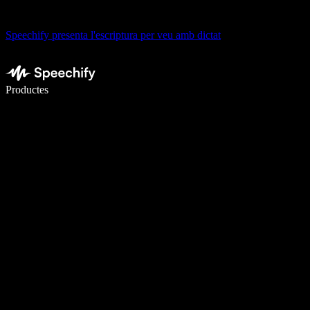
Speechify presenta l'escriptura per veu amb dictat
Escriu 5× més ràpid amb la veu
Productes
Més informació