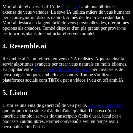
Murf.ai ofereix serveis d’IA de
veu en off
amb una biblioteca
extensa de veus variades. La seva IA utilitza milers de veus humanes
per aconseguir un discurs natural. A més del text a veu estàndard,
Murf.ai destaca en la generació de veus personalitzades, oferint més
opcions als creadors. També disposa d'un pla gratuït per provar-ne
les funcions abans de contractar el servei complet.
4. Resemble.ai
Resemble.ai és un referent en veus d’IA realistes. Aquesta eina fa
servir algoritmes avançats per crear veus naturals en molts idiomes.
És popular entre
desenvolupadors de videojocs
per crear veus de
personatges úniques, amb efectes sonors. També s'utilitza a
plataformes socials com TikTok per a vídeos i veu en off amb IA.
5. Listnr
Listnr és una eina de generació de veu per IA
AI voice generator
que proporciona síntesi d'àudio d'alta qualitat. Disposa d’una
interfície simple i serveis de transcripció fàcils d'usar, ideal per a
podcasts i audiollibres. Permet conversió a veu en temps real i
personalització d’estils.