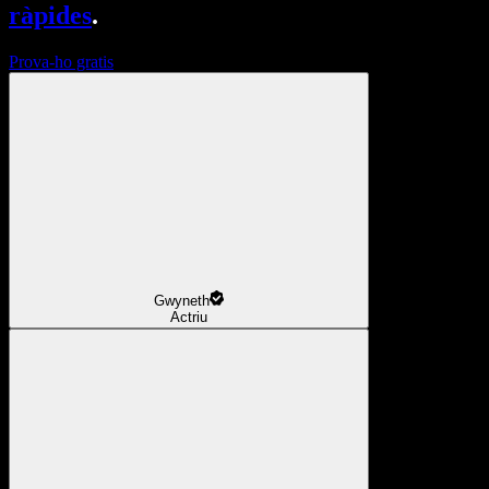
ràpides
.
Prova-ho gratis
Gwyneth
Actriu