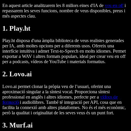
En aquest article analitzarem les 8 millors eines d'IA de
veu en off
i
repassarem les seves funcions, nombre de veus disponibles, preus i
més aspectes clau.
1. Play.ht
Play.ht disposa d'una àmplia biblioteca de veus realistes generades
per IA, amb moltes opcions per a diferents usos. Ofereix una
interfície intuïtiva i admet Text-to-Speech en molts idiomes. Permet
exportar a WAV i altres formats populars, ideal per crear veu en off
per a podcasts, vídeos de YouTube i materials formatius.
2. Lovo.ai
Lovo.ai permet clonar la pròpia veu de l’usuari, oferint una
aproximació singular a la síntesi vocal. Proporciona síntesi
professional en anglès i altres idiomes, perfecte per a
vídeos de
formació
i audiollibres. També té integració per API, cosa que en
facilita la connexió amb altres plataformes. No és el més econòmic,
però la qualitat i originalitat de les seves veus és un punt fort.
3. Murf.ai