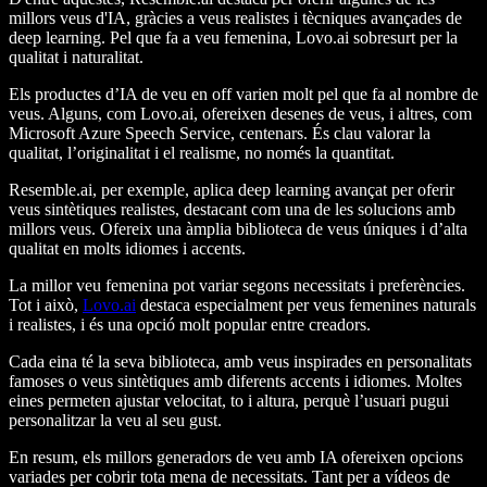
millors veus d'IA, gràcies a veus realistes i tècniques avançades de
deep learning. Pel que fa a veu femenina, Lovo.ai sobresurt per la
qualitat i naturalitat.
Els productes d’IA de veu en off varien molt pel que fa al nombre de
veus. Alguns, com Lovo.ai, ofereixen desenes de veus, i altres, com
Microsoft Azure Speech Service, centenars. És clau valorar la
qualitat, l’originalitat i el realisme, no només la quantitat.
Resemble.ai, per exemple, aplica deep learning avançat per oferir
veus sintètiques realistes, destacant com una de les solucions amb
millors veus. Ofereix una àmplia biblioteca de veus úniques i d’alta
qualitat en molts idiomes i accents.
La millor veu femenina pot variar segons necessitats i preferències.
Tot i això,
Lovo.ai
destaca especialment per veus femenines naturals
i realistes, i és una opció molt popular entre creadors.
Cada eina té la seva biblioteca, amb veus inspirades en personalitats
famoses o veus sintètiques amb diferents accents i idiomes. Moltes
eines permeten ajustar velocitat, to i altura, perquè l’usuari pugui
personalitzar la veu al seu gust.
En resum, els millors generadors de veu amb IA ofereixen opcions
variades per cobrir tota mena de necessitats. Tant per a vídeos de