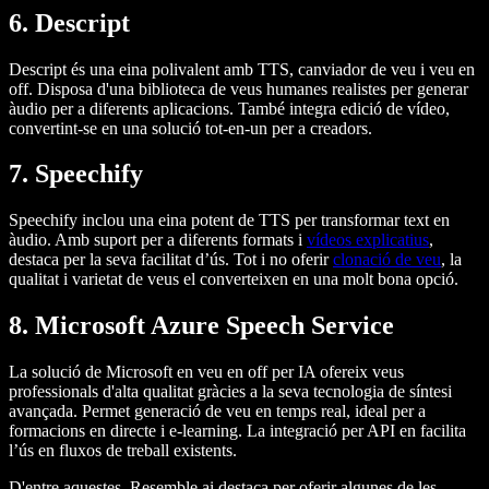
6. Descript
Descript és una eina polivalent amb TTS, canviador de veu i veu en
off. Disposa d'una biblioteca de veus humanes realistes per generar
àudio per a diferents aplicacions. També integra edició de vídeo,
convertint-se en una solució tot-en-un per a creadors.
7. Speechify
Speechify inclou una eina potent de TTS per transformar text en
àudio. Amb suport per a diferents formats i
vídeos explicatius
,
destaca per la seva facilitat d’ús. Tot i no oferir
clonació de veu
, la
qualitat i varietat de veus el converteixen en una molt bona opció.
8. Microsoft Azure Speech Service
La solució de Microsoft en veu en off per IA ofereix veus
professionals d'alta qualitat gràcies a la seva tecnologia de síntesi
avançada. Permet generació de veu en temps real, ideal per a
formacions en directe i e-learning. La integració per API en facilita
l’ús en fluxos de treball existents.
D'entre aquestes, Resemble.ai destaca per oferir algunes de les