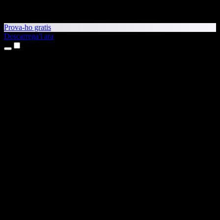
Prova-ho gratis
Descarrega'l ara
Productes
Text a veu
Aplicacions per a iPhone i iPad
Aplicació per a Android
Extensió per al Chrome
Extensió per a l'Edge
Aplicació web
Aplicació per al Mac
Aplicació per al Windows