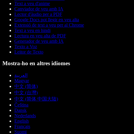
Text a veu d'anime
Canviador de veu amb IA
Lector d'àudio per a PDF
Google Docs pot llegir en veu alta
Extensió de text a veu per al Chrome
Text a veu en hindi
Lectura en veu alta de PDF
Generador de veu amb IA
Texto a Voz
Leitor de Texto
Mostra-ho en altres idiomes
العربية
Magyar
中文 (简体)
中文 (台灣)
中文 (简体 中国大陆)
Čeština
Dansk
Nederlands
English
Français
Suomi