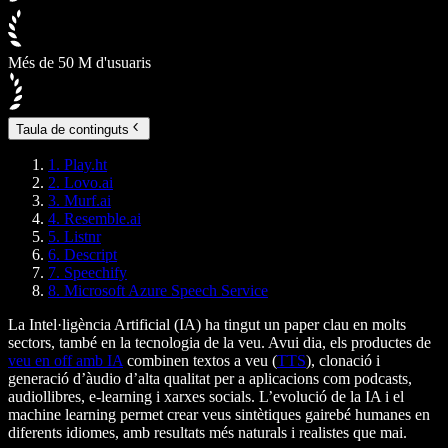
Més de 50 M d'usuaris
Taula de continguts
1. Play.ht
2. Lovo.ai
3. Murf.ai
4. Resemble.ai
5. Listnr
6. Descript
7. Speechify
8. Microsoft Azure Speech Service
La Intel·ligència Artificial (IA) ha tingut un paper clau en molts
sectors, també en la tecnologia de la veu. Avui dia, els productes de
veu en off amb IA
combinen textos a veu (
TTS
), clonació i
generació d’àudio d’alta qualitat per a aplicacions com podcasts,
audiollibres, e-learning i xarxes socials. L’evolució de la IA i el
machine learning permet crear veus sintètiques gairebé humanes en
diferents idiomes, amb resultats més naturals i realistes que mai.