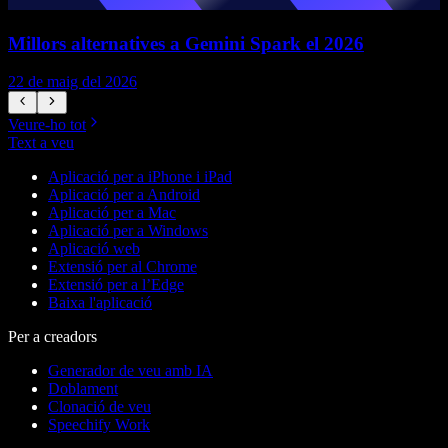
Millors alternatives a Gemini Spark el 2026
22 de maig del 2026
1
Veure-ho tot
Text a veu
Aplicació per a iPhone i iPad
Aplicació per a Android
Aplicació per a Mac
Aplicació per a Windows
Aplicació web
Extensió per al Chrome
Extensió per a l’Edge
Baixa l'aplicació
Per a creadors
Generador de veu amb IA
Doblament
Clonació de veu
Speechify Work