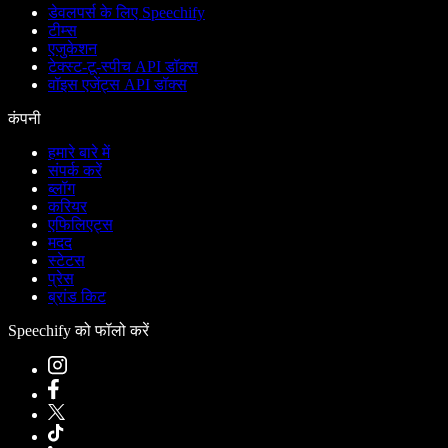
डेवलपर्स के लिए Speechify
टीम्स
एजुकेशन
टेक्स्ट-टू-स्पीच API डॉक्स
वॉइस एजेंट्स API डॉक्स
कंपनी
हमारे बारे में
संपर्क करें
ब्लॉग
करियर
एफिलिएट्स
मदद
स्टेटस
प्रेस
ब्रांड किट
Speechify को फॉलो करें