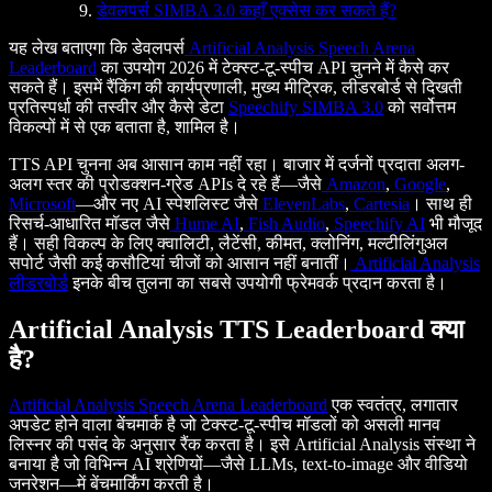
डेवलपर्स SIMBA 3.0 कहाँ एक्सेस कर सकते हैं?
यह लेख बताएगा कि डेवलपर्स
Artificial Analysis Speech Arena
Leaderboard
का उपयोग 2026 में टेक्स्ट-टू-स्पीच API चुनने में कैसे कर
सकते हैं। इसमें रैंकिंग की कार्यप्रणाली, मुख्य मीट्रिक, लीडरबोर्ड से दिखती
प्रतिस्पर्धा की तस्वीर और कैसे डेटा
Speechify SIMBA 3.0
को सर्वोत्तम
विकल्पों में से एक बताता है, शामिल है।
TTS API चुनना अब आसान काम नहीं रहा। बाजार में दर्जनों प्रदाता अलग-
अलग स्तर की प्रोडक्शन-ग्रेड APIs दे रहे हैं—जैसे
Amazon
,
Google
,
Microsoft
—और नए AI स्पेशलिस्ट जैसे
ElevenLabs
,
Cartesia
। साथ ही
रिसर्च-आधारित मॉडल जैसे
Hume AI
,
Fish Audio
,
Speechify AI
भी मौजूद
हैं। सही विकल्प के लिए क्वालिटी, लैटेंसी, कीमत, क्लोनिंग, मल्टीलिंगुअल
सपोर्ट जैसी कई कसौटियां चीजों को आसान नहीं बनातीं।
Artificial Analysis
लीडरबोर्ड
इनके बीच तुलना का सबसे उपयोगी फ्रेमवर्क प्रदान करता है।
Artificial Analysis TTS Leaderboard क्या
है?
Artificial Analysis Speech Arena Leaderboard
एक स्वतंत्र, लगातार
अपडेट होने वाला बेंचमार्क है जो टेक्स्ट-टू-स्पीच मॉडलों को असली मानव
लिस्नर की पसंद के अनुसार रैंक करता है। इसे Artificial Analysis संस्था ने
बनाया है जो विभिन्न AI श्रेणियों—जैसे LLMs, text-to-image और वीडियो
जनरेशन—में बेंचमार्किंग करती है।