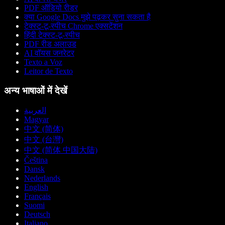
PDF ऑडियो रीडर
क्या Google Docs मुझे पढ़कर सुना सकता है
टेक्स्ट-टू-स्पीच Chrome एक्सटेंशन
हिंदी टेक्स्ट-टू-स्पीच
PDF रीड अलाउड
AI वॉयस जनरेटर
Texto a Voz
Leitor de Texto
अन्य भाषाओं में देखें
العربية
Magyar
中文 (简体)
中文 (台灣)
中文 (简体 中国大陆)
Čeština
Dansk
Nederlands
English
Français
Suomi
Deutsch
Italiano