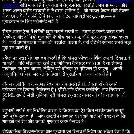
लीडरबोर्ड
सीधे मापता है। गुणवत्ता में नेचुरलनेस, प्रसोडी, भावनात्मकता और
अलग-अलग कंटेंट प्रकारों में स्थिरता शामिल है। जो मॉडल केवल छोटे टेक्स्ट
में अच्छा लगे और लंबी टेक्निकल या जटिल सामग्री पर टूट जाए—वह
प्रोडक्शन के लिए भरोसेमंद नहीं है।
रीयल-टाइम ऐप्स में लैटेंसी बहुत मायने रखती है। टाइम-टू-फर्स्ट-बाइट यानी
रिक्वेस्ट और ऑडियो शुरू होने के बीच का समय, सीधे यूज़र अनुभव तय करता
है। जहाँ उपयोगकर्ता जवाब की प्रतीक्षा करता है, वहाँ लैटेंसी अक्सर सबसे बड़ा
मुद्दा बन जाती है।
स्केल पर प्राइसिंग यह तय करती है कि वॉयस फीचर आर्थिक रूप से टिकाऊ है
या नहीं। यदि मॉडल का खर्च एक मिलियन कैरेक्टर पर $100 है तो सीमित
इस्तेमाल पर चल जाएगा, लेकिन बड़े वॉल्यूम पर मुश्किल हो जाएगा। अपनी
अनुमानित मासिक ज़रूरत के हिसाब से प्राइसिंग जांचना जरूरी है।
वॉयस क्लोनिंग व कस्टमाइजेशन यह तय करते हैं कि डेवलपर्स को अपने
प्रोडक्ट पर कितना नियंत्रण है। ज़ीरो-शॉट वॉयस क्लोनिंग, भाव नियंत्रण,
SSML सपोर्ट जैसी सुविधाएँ पूरी वॉयस इंफ्रास्ट्रक्चर को और सक्षम बनाती
हैं।
बहुभाषी सपोर्ट यह निर्धारित करता है कि आपका ऐप किन उपयोगकर्ता समूहों
तक पहुँच सकता है। अंतरराष्ट्रीय महत्वाकांक्षा रखने वाले प्रोडक्ट्स के लिए
भाषाओं की रेंज और उनकी गुणवत्ता अहम फैक्टर है।
दीर्घकालिक विश्वसनीयता और प्रदाता का रिसर्च में निवेश यह संकेत देता है कि