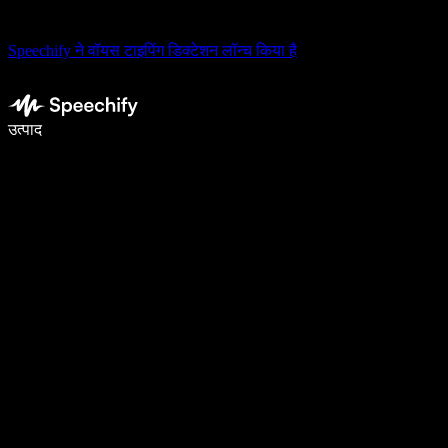
Speechify ने वॉयस टाइपिंग डिक्टेशन लॉन्च किया है
वॉइस टाइपिंग के साथ 5× तेज़ी से लिखें
उत्पाद
और जानें