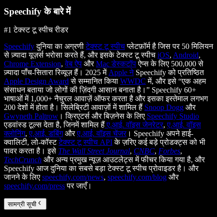
Speechify के बारे में
#1 टेक्स्ट टू स्पीच रीडर
Speechify
दुनिया का अग्रणी
टेक्स्ट टू स्पीच
प्लेटफ़ॉर्म है जिस पर 50 मिलियन
से ज़्यादा यूज़र्स भरोसा करते हैं, और इसके टेक्स्ट टू स्पीच
iOS
,
Android
,
Chrome Extension
,
वेब ऐप
और
Mac डेस्कटॉप
ऐप्स के लिए 500,000 से
ज़्यादा पाँच-सितारा रिव्यूज़ हैं। 2025 में
Apple ने
Speechify को प्रतिष्ठित
Apple Design Award
से सम्मानित किया
WWDC
में, और इसे “एक अहम
संसाधन बताया जो लोगों की ज़िंदगी आसान बनाता है।” Speechify 60+
भाषाओं में 1,000+ नैचुरल आवाज़ें ऑफर करता है और इसका इस्तेमाल लगभग
200 देशों में होता है। सिलेब्रिटी आवाज़ों में शामिल हैं
Snoop Dogg
और
Gwyneth Paltrow
। क्रिएटर्स और बिज़नेस के लिए
Speechify Studio
एडवांस्ड टूल्स देता है, जिनमें शामिल हैं
ए.आई. वॉइस जेनरेटर
,
ए.आई. वॉइस
क्लोनिंग
,
ए.आई. डबिंग
और
ए.आई. वॉइस चेंजर
। Speechify अपने हाई-
क्वालिटी, लो-कॉस्ट
टेक्स्ट टू स्पीच API
के ज़रिए कई बड़े प्रोडक्ट्स को भी
पावर करता है। इसे
The Wall Street Journal
,
CNBC
,
Forbes
,
TechCrunch
और अन्य प्रमुख न्यूज़ आउटलेट्स में फीचर किया गया है, और
Speechify आज दुनिया का सबसे बड़ा टेक्स्ट टू स्पीच प्रोवाइडर है। और
जानने के लिए
speechify.com/news
,
speechify.com/blog
और
speechify.com/press
पर जाएँ।
सामग्री सूची