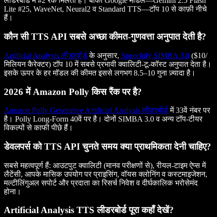
लीडरबोर्ड में #2 रैंक मिलती है। बाकी Google मॉडल—Gemini 2.5 Flash
Lite #25, WaveNet, Neural2 व Standard TTS—टॉप 10 से काफ़ी नीचे
हैं।
कौन सी TTS API सबसे अच्छा कीमत-गुणवत्ता अनुपात देती है?
Artificial Analysis लीडरबोर्ड
के अनुसार,
Speechify SIMBA 3.0
($10/
मिलियन कैरेक्टर) टॉप 10 में सबसे प्रभावी क्वालिटी-टू-कॉस्ट अनुपात देता है।
इसके ऊपर के हर मॉडल की कीमत इससे लगभग 8.5–10 गुना ज़्यादा है।
2026 में Amazon Polly किस रैंक पर है?
Amazon Polly Generative
Artificial Analysis लीडरबोर्ड
में 33वें नंबर पर
है। Polly Long-Form 40वें पर है। दोनों SIMBA 3.0 व अन्य टॉप-टीयर
विकल्पों से काफी पीछे हैं।
डेवलपर्स को TTS API चुनते समय क्या प्राथमिकता देनी चाहिए?
सबसे महत्वपूर्ण हैं: आउटपुट क्वालिटी (मानव परीक्षणों से), रीयल-टाइम ऐप्स में
लैटेंसी, आपके मासिक उपयोग पर प्राइसिंग, वॉयस क्लोनिंग व कस्टमाइजेशन,
मल्टीलिंगुअल सपोर्ट और प्रदाता का रिसर्च निवेश व दीर्घकालिक भरोसेमंद
होना।
Artificial Analysis TTS लीडरबोर्ड पूरा कहाँ देखें?