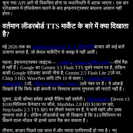
चुना गया API आगे भी विकसित होगा या यथास्थिति में अटक जाएगा। एक बार
प्रोडक्शन में एप्लिकेशन चलने के बाद इन्फ्रास्ट्रक्चर बदलना आसान नहीं
होता।
वर्तमान लीडरबोर्ड TTS मार्केट के बारे में क्या दिखाता
है?
मई 2026 तक का
Artificial Analysis TTS लीडरबोर्ड
बाजार की कई बातें
उजागर करता है, जो केवल मार्केटिंग से समझ में नहीं आतीं।
पहला, इंफ्रास्ट्रक्चर जाइंट्स—
Google
,
Amazon
,
Microsoft
—शीर्ष रैंक
में नहीं हैं। Google का Gemini 3.1 Flash TTS दूसरे स्थान पर है, लेकिन
बाकी Google प्रोडक्ट काफी नीचे हैं; Gemini 2.5 Flash Lite 25वें पर,
Chirp 3 HD, WaveNet आदि टॉप 10 से बाहर।
Amazon Polly
Generative
33वें,
Microsoft Azure Neural
38वें नंबर पर है। ये आंकड़े
दिखाते हैं कि सिर्फ बड़ी कंपनी पर विश्वास करना गुणवत्ता की गारंटी नहीं है।
दूसरा, ऊंची कीमत हमेशा अच्छी रैंकिंग नहीं दर्शाती।
ElevenLabs
Eleven v3
$100/मिलियन कैरेक्टर पर चौथे, MiniMax 2.8 HD $100 पर छठे,
StepAudio 2.5 TTS $85 पर तीसरे स्थान पर हैं, ये सभी महंगे और उच्च
गुणवत्ता वाले हैं। लेकिन लीडरबोर्ड यह भी दिखाता है कि $10/मिलियन पर
बिकने वाला मॉडल भी इनसे ऊपर रैंक कर सकता है।
तीसरा, बाज़ार पिछले एक साल में और ज्यादा प्रतिस्पर्धी हो गया है। नए