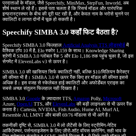
प्रदाताओं के मॉडल, जैसे Speechify, MiniMax, StepFun, Inworld, अब
शीर्ष स्थान ले रहे हैं। इससे पता चलता है कि रिसर्च मॉडल और पारंपरिक
इन्फ्रास्ट्रक्चर के बीच की दूरी घट रही है, और केवल नाम के भरोसे चुनने पर
क्वालिटी व लागत दोनों में चूक हो सकती है।
Speechify SIMBA 3.0 कहाँ फिट बैठता है?
Speechify SIMBA 3.0 फिलहाल
Artificial Analysis TTS लीडरबोर्ड
में
वैश्विक टॉप 10 में है, Elo स्कोर 1,159 के साथ। Knowledge Sharing
श्रेणी में SIMBA 3.0 ग्लोबल रैंक 5 और Elo 1,186 तक पहुंच चुका है, जो इस
सेगमेंट में ElevenLabs v3 से ऊपर है।
SIMBA 3.0 की खासियत सिर्फ क्वालिटी नहीं, बल्कि $10/मिलियन कैरेक्टर
की कीमत भी है। SIMBA 3.0 से ऊपर रैंक किए हर मॉडल की कीमत इससे
अधिक है। इस वजह से स्केलेबल हाई क्वालिटी और अफोर्डेबल प्राइस का
सबसे अच्छा संतुलन फिलहाल यही दिखता है।
SIMBA 3.0
Google
के ज़्यादातर TTS,
Amazon
Polly,
Microsoft
Azure,
OpenAI
TTS, और
ElevenLabs
की बड़ी लाइनअप से भी ऊपर रैंक
करता है। Cartesia, NVIDIA, Fish Audio, Hume AI, Murf AI,
Resemble AI, LMNT और बाकी 69/76 मॉडल्स से भी आगे है।
तकनीकी दृष्टि से, SIMBA 3.0 में लो लैटेंसी के लिए स्ट्रीमिंग-नेटिव
आर्किटेक्चर, पर्सनलाइजेशन के लिए ज़ीरो-शॉट वॉयस क्लोनिंग, सही भाव के