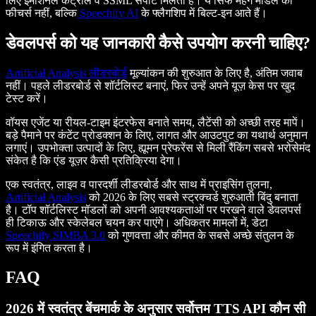
लिए इमोशनल कंट्रोल व SSML सपोर्ट मिलता है। ये सिर्फ महंगे मॉडल की
फीचर्स नहीं, बल्कि
Speechify AI
के फ्लैगशिप में बिल्ट-इन आते हैं।
डेवलपर्स को यह जानकारी कैसे उपयोग करनी चाहिए?
Artificial Analysis लीडरबोर्ड
मूल्यांकन की शुरुआत के लिए है, अंतिम जवाब
नहीं। पहले लीडरबोर्ड से शॉर्टलिस्ट बनाएं, फिर उन्हें अपने यूज़ केस पर खुद
टेस्ट करें।
वॉयस एजेंट या रीयल-टाइम इंटरफेस बनाते समय, लैटेंसी को अच्छी तरह मापें।
बड़े पैमाने पर कंटेंट प्रोडक्शन के लिए, लागत और आउटपुट का यथार्थ अनुमान
लगाएं। उपभोक्ता उत्पादों के लिए, ह्यूमन प्रेफरेंस से मिली रैंकिंग सबसे भरोसेमंद
संकेत है कि एंड यूज़र कैसी प्रतिक्रिया देगा।
एक स्वतंत्र, लाइव व पारदर्शी लीडरबोर्ड और साथ में प्राइसिंग तुलना,
Artificial Analysis
को 2026 के लिए सबसे स्ट्रक्चर्ड शुरुआती बिंदु बनाता
है। टॉप शॉर्टलिस्ट मॉडलों को अपनी आवश्यकताओं पर परखने वाले डेवलपर्स
ही टिकाऊ और स्केलेबल चयन कर पाएंगे। अधिकतर मामलों में, डेटा
Speechify SIMBA 3.0
को गुणवत्ता और कीमत के सबसे अच्छे संतुलन के
रूप में इंगित करता है।
FAQ
2026 में स्वतंत्र बेंचमार्क के अनुसार सर्वोत्तम TTS API कौन सी