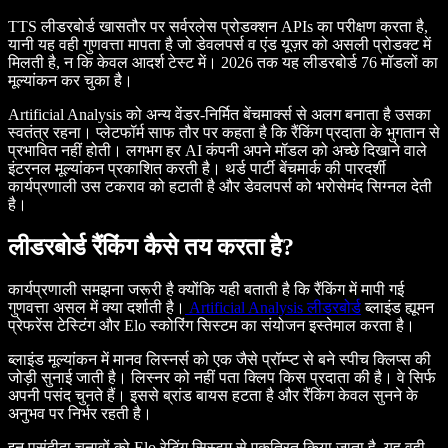
TTS लीडरबोर्ड खासतौर पर सर्वरलेस प्रोडक्शन APIs का परीक्षण करता है,
यानी यह वही गुणवत्ता मापता है जो डेवलपर्स व एंड यूज़र को असली प्रोडक्ट में
मिलती है, न कि केवल आदर्श टेस्ट में। 2026 तक यह लीडरबोर्ड 76 मॉडलों का
मूल्यांकन कर चुका है।
Artificial Analysis को अन्य वेंडर-निर्मित बेंचमार्क्स से अलग बनाता है उसका
स्वतंत्र रहना। प्लेटफॉर्म साफ तौर पर कहता है कि रैंकिंग प्रदाता के भुगतान से
प्रभावित नहीं होती। लगभग हर AI कंपनी अपने मॉडल को अच्छे दिखाने वाले
इंटरनल मूल्यांकन प्रकाशित करती है। थर्ड पार्टी बेंचमार्क की पारदर्शी
कार्यप्रणाली उस टकराव को हटाती है और डेवलपर्स को भरोसेमंद सिग्नल देती
है।
लीडरबोर्ड रैंकिंग कैसे तय करता है?
कार्यप्रणाली समझना जरूरी है क्योंकि यही बताती है कि रैंकिंग में मापी गई
गुणवत्ता असल में क्या दर्शाती है।
Artificial Analysis लीडरबोर्ड
ब्लाइंड ह्यूमन
प्रेफरेंस टेस्टिंग और Elo स्कोरिंग सिस्टम का संयोजन इस्तेमाल करता है।
ब्लाइंड मूल्यांकन में मानव लिस्नर्स को एक जैसे प्रॉम्प्ट से बने स्पीच क्लिप्स की
जोड़ी सुनाई जाती है। लिस्नर को नहीं पता क्लिप किस प्रदाता की है। वे सिर्फ
अपनी पसंद चुनते हैं। इससे ब्रांड बायस हटता है और रैंकिंग केवल सुनने के
अनुभव पर निर्भर रहती है।
इन पसंदीदा चुनावों को Elo रेटिंग सिस्टम से एकत्रित किया जाता है, यह वही