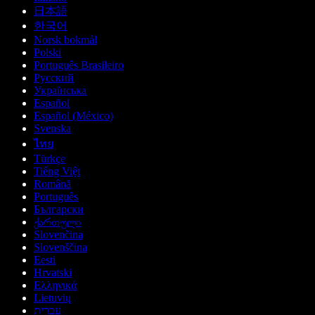
日本語
한국어
Norsk bokmål
Polski
Português Brasileiro
Русский
Українська
Español
Español (México)
Svenska
ไทย
Türkçe
Tiếng Việt
Română
Português
Български
ქართული
Slovenčina
Slovenščina
Eesti
Hrvatski
Ελληνικά
Lietuvių
עברית