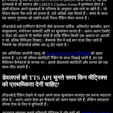
फ्रेमवर्क है जो शतरंज और LMSYS Chatbot Arena में इस्तेमाल होता है।
इसमें मॉडल्स अपने मुकाबलों के परिणाम के अनुसार अंक पाते या खोते हैं। जो
मॉडल बेहतर रैंक वाले को हराता है, उसे अधिक अंक मिलते हैं। समय के साथ
यह समग्र गुणवत्ता को दर्शाने वाली स्थिर रैंकिंग तैयार करता है।
लीडरबोर्ड कई प्रॉम्प्टिंग कैटेगरी जैसे कस्टमर सर्विस, असिस्टेंट बातचीत, ज्ञान
साझाकरण, मनोरंजन सामग्री आदि पर मूल्यांकन करता है। अलग-अलग ऐक्सेंट
व जेंडर की आवाजें भी शामिल होती हैं ताकि रैंकिंग किसी एक आवाज पर अटकी
न रहे, बल्कि विविधता दिखाए। बेंचमार्क दिन में कई बार ताज़ा किए जाते हैं
जिससे यह लीडरबोर्ड हमेशा अप-टू-डेट रहता है।
एक अतिरिक्त उपयोगी पहलू जो
Artificial Analysis लीडरबोर्ड
को खास
बनाता है: API की कीमत क्वालिटी रैंकिंग के साथ दिखाई जाती है, हर एक
मिलियन कैरेक्टर्स के मानक पर। इससे डेवलपर्स क्वालिटी और लागत को एक
साथ तौल सकते हैं।
डेवलपर्स को TTS API चुनते समय किन मीट्रिक्स
को प्राथमिकता देनी चाहिए?
लीडरबोर्ड रैंकिंग देखने से पहले अपने साफ मूल्यांकन मानदंड तय करना मददगार
होता है। अलग-अलग केस इन फैक्टर्स को अलग महत्व देते हैं, लेकिन ज़्यादातर
वॉयस ऐप्स के लिए ये बुनियादी हैं।
आउटपुट गुणवत्ता सबसे बुनियादी मीट्रिक है और इसी को
Artificial Analysis