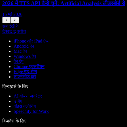
2026 में TTS API कैसे चुनें: Artificial Analysis लीडरबोर्ड से क
S
15 मई 2026
1
सब देखें
टेक्स्ट-टू-स्पीच
iPhone और iPad ऐप्स
Android ऐप
Mac ऐप
Windows ऐप
वेब ऐप
Chrome एक्सटेंशन
Edge ऐड-ऑन
डाउनलोड करें
क्रिएटर्स के लिए
AI वॉयस जनरेटर
डबिंग
वॉइस क्लोनिंग
Speechify for Work
बिज़नेस के लिए