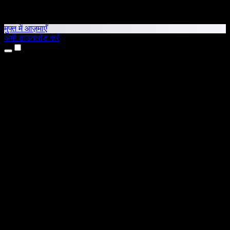
मुफ्त में आज़माएँ
अभी डाउनलोड करें
उत्पाद
टेक्स्ट टू स्पीच
iPhone और iPad ऐप्स
Android ऐप
Chrome एक्सटेंशन
Edge एक्सटेंशन
वेब ऐप
Mac ऐप
Windows ऐप
AI वॉयस जनरेटर