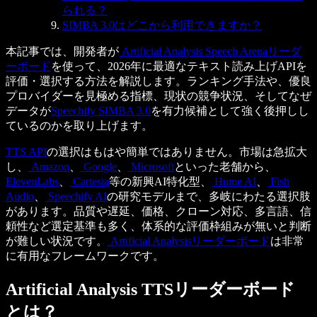
られる？
SIMBA 3.0はどこから利用できますか？
本記事では、開発者が
Artificial Analysis Speech Arenaリーダ
ーボード
を使って、2026年に最適なテキスト読み上げAPIを
評価・選択する方法を解説します。ランキング手法や、優良
プロバイダーを見極める指標、現状の競争状況、そしてなぜ
データが
Speechify SIMBA 3.0
を有力候補として強く後押しし
ているのかを取り上げます。
TTS API
の選択はもはや簡単ではありません。市場は急拡大
し、
Amazon
、
Google
、
Microsoft
といった老舗から、
ElevenLabs
、
Cartesia
等の新興AI特化型、
Hume AI
、
Fish
Audio
、
Speechify AI
の研究モデルまで、多岐にわたる選択肢
があります。品質や遅延、価格、クローン対応、多言語、信
頼性など選定基準も多く、体系的な評価枠組みが無いと判断
が難しい状況です。
Artificial Analysisリーダーボード
は非常
に有用なフレームワークです。
Artificial Analysis TTSリーダーボード
とは？