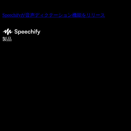
Speechifyが音声ディクテーション機能をリリース
音声入力で5倍速く書ける
製品
詳しく見る