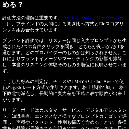
める？
評価方法の理解は重要です。
Artificial Analysisリーダーボー
ド
は、ブラインドの人間による聞き比べ方式とEloスコアリ
ングを組み合わせています。
ブラインド評価では、リスナーは同じ入力プロンプトから生
成された2つの音声クリップを聞き、どちらが良いかだけを
選びます。どのプロバイダーのものかは知らされません。こ
れによりブランドイメージやマーケティングの影響を排除
し、本当のリスニング体験そのものを順位に反映させていま
す。
こうした好みの判定は、チェスやLMSYS Chatbot Arenaで使
われるEloレート方式で集計されます。格上勝利で加点、格
下敗北で減点し、長期的に実力差を正確に表す順位が出来上
がります。
リーダーボードはカスタマーサービス、デジタルアシスタン
ト、知識共有、エンタメなど様々なプロンプトカテゴリで評
価し、声種やアクセント、性別も幅広く含めることで、多様
性ある品質が反映される仕組みです。ベンチマークは一日に