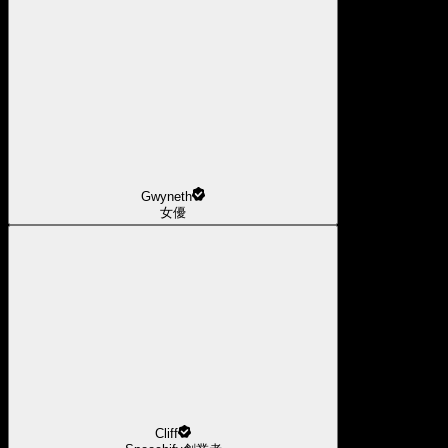
Gwyneth
女優
Cliff