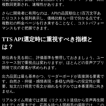
複数回更新され、速報性があります。
さらに開発者に有用なのは、APIの品質順位と1百万文字あ
たりコストを並列表示し、価格比較も一目で分かる点です。
複数社の料金ページを行き来することなく、コストパフォー
マンスもすぐ把握できます。
TTS API選定時に重視すべき指標と
は？
順位表を見る前に、評価基準を整理しておきましょう。ユー
スケース別で重視点は変わりますが、ほとんどの音声アプリ
開発で次の要素が求められます。
出力品質は最も基本かつ、リーダーボードが直接測る要素で
す。自然さ・抑揚・感情表現・多様な内容への安定性が重
要。短文だけ得意で長文が崩れるモデルでは本番運用に向き
ません。
リアルタイム用途では遅延（リクエスト送信から音声再生開
始まで）が重大です。応答を待つ人間相手の場面では、この