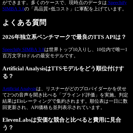
ができます。多くのケースで、現時点のデータは
Speechify
SIMBA 3.0
の「高品質×低コスト」に軍配を上げています。
よくある質問
2026年独立系ベンチマークで最良のTTS APIは？
Speechify SIMBA 3.0
は世界トップ10入りし、10位内で唯一1
百万文字10ドルの最安モデルです。
Artificial AnalysisはTTSモデルをどう順位付けす
る？
Artificial Analysis
は、リスナーがどのプロバイダーかを伏せ
て2つの音声を聞き比べる「ブラインド評価」を実施。判定
結果はEloレーティングで集約されます。順位表は一日に数
回更新され、API価格も並列表示されています。
ElevenLabsは安価な競合と比べると費用に見合
う？