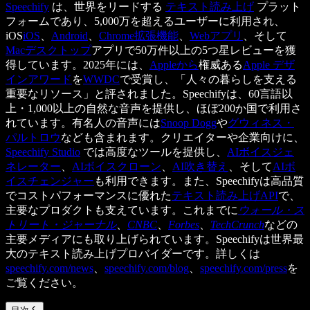
Speechify
は、世界をリードする
テキスト読み上げ
プラット
フォームであり、5,000万を超えるユーザーに利用され、
iOS
iOS
、
Android
、
Chrome拡張機能
、
Webアプリ
、そして
Macデスクトップ
アプリで50万件以上の5つ星レビューを獲
得しています。2025年には、
Appleから
権威ある
Apple デザ
インアワード
を
WWDC
で受賞し、「人々の暮らしを支える
重要なリソース」と評されました。Speechifyは、60言語以
上・1,000以上の自然な音声を提供し、ほぼ200か国で利用さ
れています。有名人の音声には
Snoop Dogg
や
グウィネス・
パルトロウ
なども含まれます。クリエイターや企業向けに、
Speechify Studio
では高度なツールを提供し、
AIボイスジェ
ネレーター
、
AIボイスクローン
、
AI吹き替え
、そして
AIボ
イスチェンジャー
も利用できます。また、Speechifyは高品質
でコストパフォーマンスに優れた
テキスト読み上げAPI
で、
主要なプロダクトも支えています。これまでに
ウォール・ス
トリート・ジャーナル
、
CNBC
、
Forbes
、
TechCrunch
などの
主要メディアにも取り上げられています。Speechifyは世界最
大のテキスト読み上げプロバイダーです。詳しくは
speechify.com/news
、
speechify.com/blog
、
speechify.com/press
を
ご覧ください。