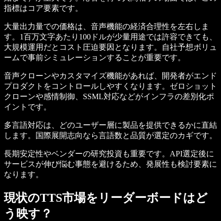
指標はコア要素です。
大量出力量での価格は、音声機能の経済合理性を左右しま
す。1百万文字あたり100ドルが少量用途では許容できても、
大規模運用だとコスト圧迫要因となります。自社予想ボリュ
ームで事前シミュレーションすることが重要です。
音声クローンやカスタマイズ機能があれば、開発者がエンド
プロダクトをコントロールしやすくなります。ゼロショット
クローンや感情制御、SSML対応などがインフラの差別化ポ
イントです。
多言語対応は、どのユーザー層に製品を提供できるかに直結
します。国際展開志向なら言語数と品質が選定のカギです。
長期安定性やベンダーの研究投資も重要です。API選定後に
サービスが伸び悩む事態を避けるため、発展性も検討要素に
なります。
現状のTTS市場をリーダーボードはど
う映す？