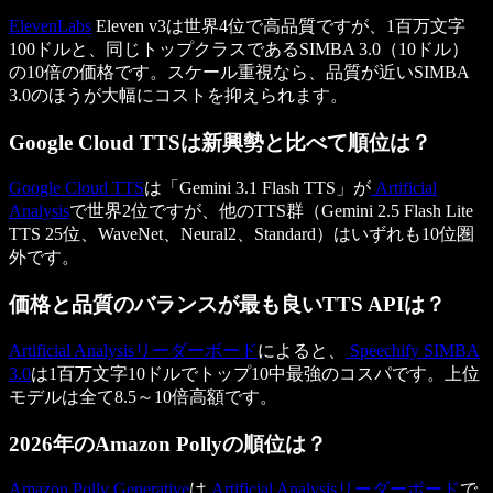
ElevenLabs
Eleven v3は世界4位で高品質ですが、1百万文字
100ドルと、同じトップクラスであるSIMBA 3.0（10ドル）
の10倍の価格です。スケール重視なら、品質が近いSIMBA
3.0のほうが大幅にコストを抑えられます。
Google Cloud TTSは新興勢と比べて順位は？
Google Cloud TTS
は「Gemini 3.1 Flash TTS」が
Artificial
Analysis
で世界2位ですが、他のTTS群（Gemini 2.5 Flash Lite
TTS 25位、WaveNet、Neural2、Standard）はいずれも10位圏
外です。
価格と品質のバランスが最も良いTTS APIは？
Artificial Analysisリーダーボード
によると、
Speechify SIMBA
3.0
は1百万文字10ドルでトップ10中最強のコスパです。上位
モデルは全て8.5～10倍高額です。
2026年のAmazon Pollyの順位は？
Amazon Polly Generative
は
Artificial Analysisリーダーボード
で