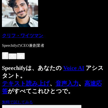
クリフ・ワイツマン
SpeechifyのCEO兼創業者
Speechifyは、あなたの
Voice AI
アシス
タント。
テキスト読み上げ
、
音声入力
、
高速応
答
がすべてこれひとつで。
無料で試してみる