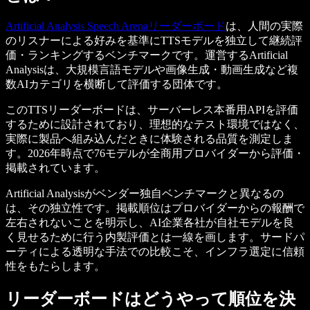
Artificial Analysis Speech Arenaリーダーボード
は、人間の実際
のリスナーによる好みを基準にTTSモデルを独立して継続評
価・ランキングするベンチマークです。運営するArtificial
Analysisは、大規模言語モデルや画像生成・動画生成など複
数AIカテゴリを横断して評価する団体です。
このTTSリーダーボードは、サーバーレス本番用APIを評価
するために設計されており、理想的なテスト環境ではなく、
実際に製品へ組み込んだときに体験される品質を測定しま
す。2026年時点で76モデルが全商用プロバイダーから評価・
掲載されています。
Artificial Analysisがベンダー独自ベンチマークと異なるの
は、その独立性です。掲載順位はプロバイダーからの報酬で
左右されないことを明示し、AI企業各社が自社モデルを良
く見せるために行う内製評価とは一線を画します。サードパ
ーティによる透明な手法での比較こそ、インフラ選定に信頼
性をもたらします。
リーダーボードはどうやって順位を決