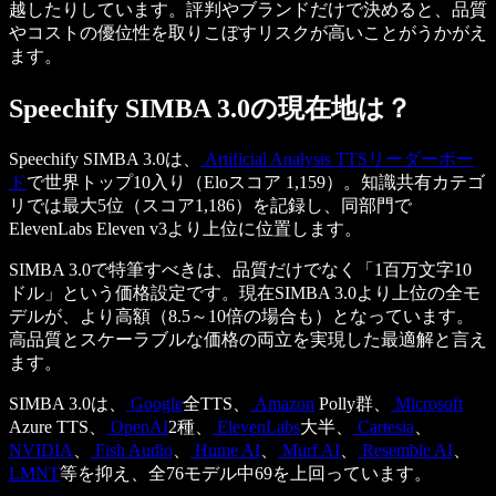
越したりしています。評判やブランドだけで決めると、品質
やコストの優位性を取りこぼすリスクが高いことがうかがえ
ます。
Speechify SIMBA 3.0の現在地は？
Speechify SIMBA 3.0は、
Artificial Analysis TTSリーダーボー
ド
で世界トップ10入り（Eloスコア 1,159）。知識共有カテゴ
リでは最大5位（スコア1,186）を記録し、同部門で
ElevenLabs Eleven v3より上位に位置します。
SIMBA 3.0で特筆すべきは、品質だけでなく「1百万文字10
ドル」という価格設定です。現在SIMBA 3.0より上位の全モ
デルが、より高額（8.5～10倍の場合も）となっています。
高品質とスケーラブルな価格の両立を実現した最適解と言え
ます。
SIMBA 3.0は、
Google
全TTS、
Amazon
Polly群、
Microsoft
Azure TTS、
OpenAI
2種、
ElevenLabs
大半、
Cartesia
、
NVIDIA
、
Fish Audio
、
Hume AI
、
Murf AI
、
Resemble AI
、
LMNT
等を抑え、全76モデル中69を上回っています。