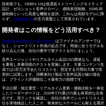
技術面でも、SIMBA 3.0は低遅延ストリーミングネイティブ
設計、ゼロショット音声クローン、感情表現制御、SSML抑
揚制御といった高度な機能を提供。これらは高額モデルに限
らず、
Speechify AI
の主力基盤として実装されています。
開発者はこの情報をどう活用すべき？
Artificial Analysisリーダーボード
はファイナルアンサーでは
なく、ショートリスト作成の起点です。用途に合うモデルを
絞り込んだ後、自社の要件で実テストを行いましょう。
音声エージェントやリアルタイム会話UIの開発なら、遅延
を重視し本番同様のテストを実施します。大量コンテンツ生
成では1百万文字あたりコストを、想定する月間出力量で現
実的に試算します。消費者向け製品で音声品質が鍵の場合
は、ブラインド評価順位こそ最有力の指標です。
手法公開・独立運営・リアルタイム更新・価格比較を一体化
したリーダーボードは、2026年TTS選びの最も体系的な出発
点です。現ランクを確認し、自社の条件でショートリスト上
位を実地検証した人こそ、将来的なスケールにも耐える選択