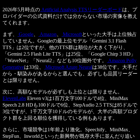
2026年5月時点の
Artificial Analysis TTSリーダーボード
は、プ
ロバイダーの公式資料だけでは分からない市場の実像を教え
てくれます。
まず、
Google
、
Amazon
、
Microsoft
といった大手は上位独占
していません。Googleの最上位モデル「Gemini 3.1 Flash
TTS」は2位ですが、他のTTS群は順位が大きく下がり、
「Gemini 2.5 Flash Lite TTS」は25位、「Google Chirp 3 HD」
「WaveNet」「Neural2」なども10位圏外です。
Amazon Polly
Generative
は33位、
Microsoft Azure Neural
は38位です。大手だ
から・馴染みがあるからと選んでも、必ずしも品質リーダー
とは限りません。
次に、高額なモデルが必ずしも上位とは限りません。
ElevenLabs
Eleven v3は1百万文字100ドルで4位、MiniMax
Speech 2.8 HDも100ドルで6位、StepAudio 2.5 TTSは85ドルで
3位ですが、1千万文字10ドルのモデルが、大半の高額プロダ
クト群を上回る順位を獲得している例もあります。
さらに、市場競争は1年前より激化。Speechify、MiniMax、
StepFun、Inworldといった新興勢が既存大手に並んだり追い