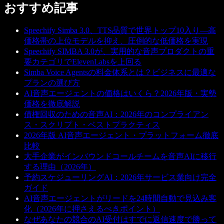
おすすめ記事
Speechify Simba 3.0、TTS品質で世界トップ10入り—高
価格帯の上位モデルを抑え、圧倒的な低価格を実現
Speechify SIMBA 3.0が、実用的な音声プロダクトの重
要カテゴリでElevenLabsを上回る
Simba Voice Agentsの料金体系とは？ビジネスに最適な
プランの選び方
AI音声エージェントの価格はいくら？2026年版・実勢
価格を徹底解説
債権回収のための音声AI：2026年のコンプライアン
ス・スクリプト・ベストプラクティス
2026年版 AI音声エージェント・プラットフォーム徹底
比較
大手企業がインバウンドコールチームを音声AIに移行
する理由（2026年）
予約スケジューリングAI：2026年サービス業向け完全
ガイド
AI音声エージェントがリードを24時間自動で見込み客
化（2026年に押さえるべきポイント）
なぜあなたの競合のAI受付はすでに返信速度で勝って