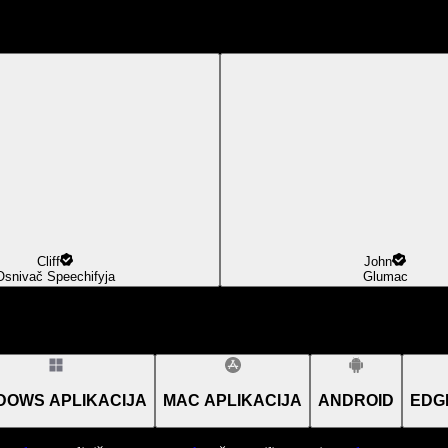
Cliff
John
Osnivač Speechifyja
Glumac
DOWS APLIKACIJA
MAC APLIKACIJA
ANDROID
EDG