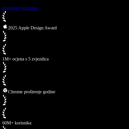
Isprobajte besplatno
2025 Apple Design Award
1M+ ocjena s 5 zvjezdica
Chrome proširenje godine
60M+ korisnika