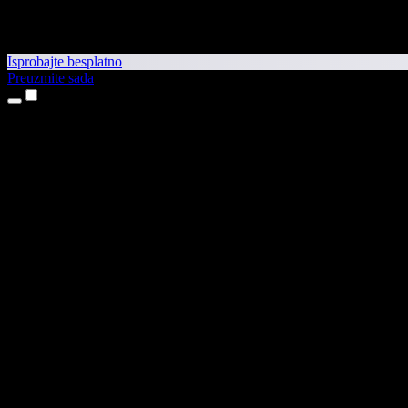
Isprobajte besplatno
Preuzmite sada
Proizvodi
Pretvaranje teksta u govor
Aplikacije za iPhone i iPad
Aplikacija za Android
Proširenje za Chrome
Proširenje za Edge
Web-aplikacija
Aplikacija za Mac
Aplikacija za Windows