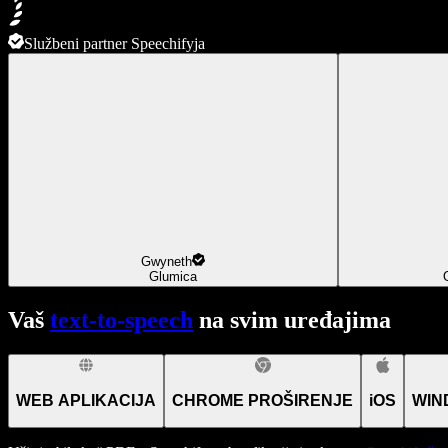
Službeni partner Speechifyja
Gwyneth
Glumica
Vaš
text-to-speech
na svim uređajima
WEB APLIKACIJA
CHROME PROŠIRENJE
iOS
WIN