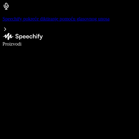
Speechify pokreće diktiranje pomoću glasovnog unosa
Pišite 5× brže uz glasovno diktiranje
Proizvodi
Saznajte više