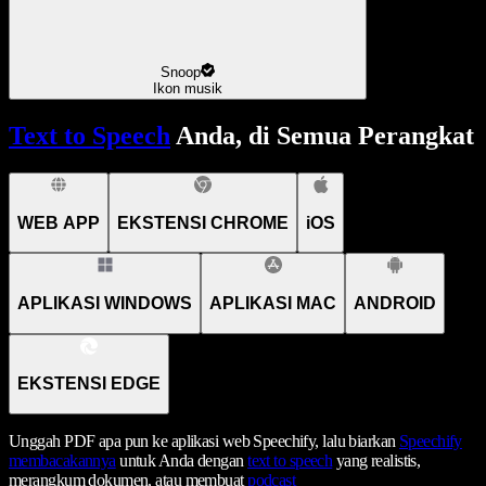
Snoop
Ikon musik
Text to Speech
Anda, di Semua Perangkat
WEB APP
EKSTENSI CHROME
iOS
APLIKASI WINDOWS
APLIKASI MAC
ANDROID
EKSTENSI EDGE
Unggah PDF apa pun ke aplikasi web Speechify, lalu biarkan
Speechify
membacakannya
untuk Anda dengan
text to speech
yang realistis,
merangkum dokumen, atau membuat
podcast