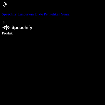
Speechify Luncurkan Dikte Pengetikan Suara
Menulis 5× lebih cepat dengan dikte suara
Produk
Pelajari lebih lanjut