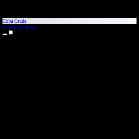
Coba Gratis
Unduh Sekarang
Produk
Teks ke Suara
Aplikasi iPhone & iPad
Aplikasi Android
Ekstensi Chrome
Ekstensi Edge
Aplikasi Web
Aplikasi Mac
Aplikasi Windows