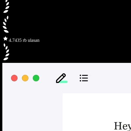
4.7
435 rb ulasan