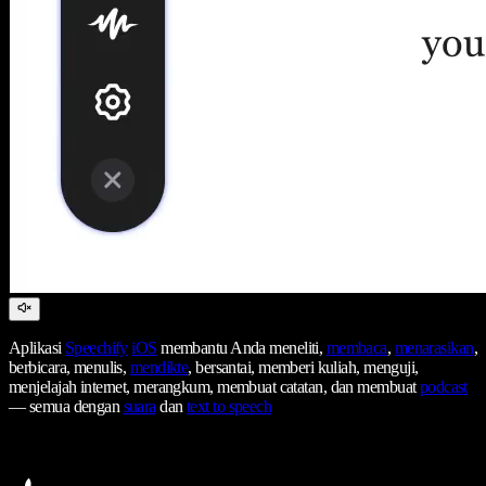
Aplikasi
Speechify
iOS
membantu Anda meneliti,
membaca
,
menarasikan
,
berbicara, menulis,
mendikte
, bersantai, memberi kuliah, menguji,
menjelajah internet, merangkum, membuat catatan, dan membuat
podcast
— semua dengan
suara
dan
text to speech