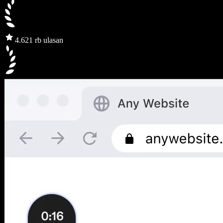
4.6
21 rb ulasan