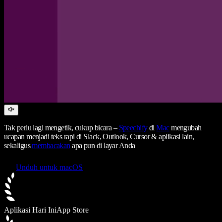
Tak perlu lagi mengetik, cukup bicara –
Speechify
di
Mac
mengubah
ucapan menjadi teks rapi di Slack, Outlook, Cursor & aplikasi lain,
sekaligus
membacakan
apa pun di layar Anda
Unduh untuk macOS
Aplikasi Hari Ini
App Store