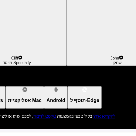
Cliff
John
שחקן
מייסד Speechify
תוסף ל-Edge
Android
אפליקציית Mac
אפל
להקריא אותו
בקול טבעי באמצעות
טקסט לדיבור
, לסכם אותו או ליצו