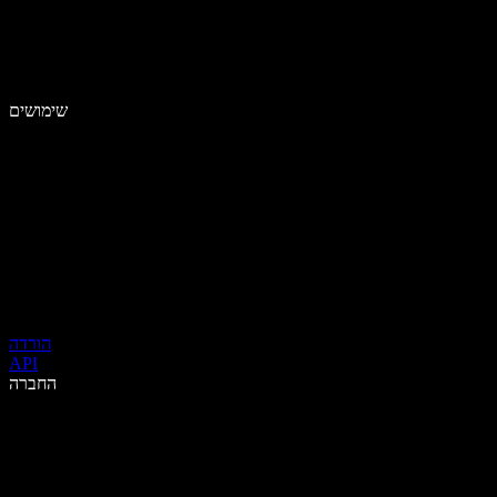
שימושים
הורדה
API
החברה