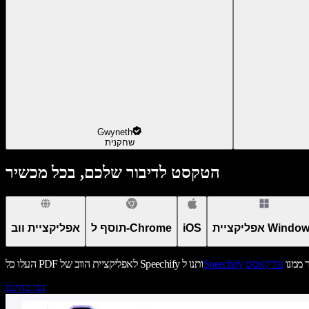
Gwyneth
שחקנית
הטקסט לדיבור שלכם, בכל מכשיר
יקציית Windows
iOS
תוסף ל-Chrome
אפליקציית ווב
ר ממנו
פודקאסט
Speechify
העלו כל PDF לאפליקציית הווב של Speechify ותנו ל
נסו בחינם