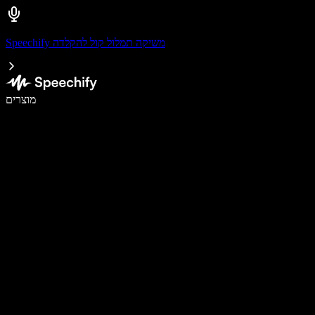
Speechify משיקה תמלול קול להקלדה
לכתוב פי 5 מהר יותר עם הכתבה קולית
מוצרים
למידע נוסף