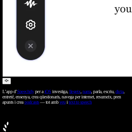
L’app d’
Speechify
per a
iOS
investiga,
llegeix
,
narra
, parla, escriu,
dicta
,
entreté, ensenya, crea qüestionaris, navega per internet, resumeix, pren
apunts i crea
podcasts
— tot amb
veu
i
text to speech