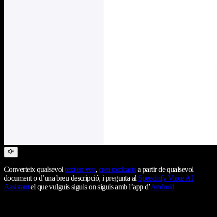
Converteix qualsevol
text en veu
,
crea podcasts
a partir de qualsevol
document o d’una breu descripció, i pregunta al
Speechify Voice AI
Assistant
el que vulguis siguis on siguis amb l’app d’
Android