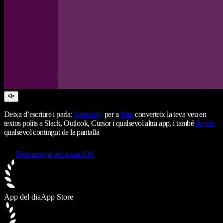
Deixa d’escriure i parla:
Speechify
per a
Mac
converteix la teva veu en
textos polits a Slack, Outlook, Cursor i qualsevol altra app, i també
llegeix
qualsevol contingut de la pantalla
Descarrega per a macOS
App del dia
App Store