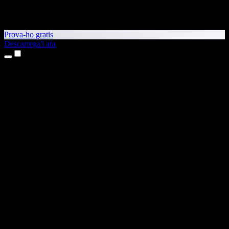
Prova-ho gratis
Descarrega'l ara
Productes
Text a veu
Aplicacions per a iPhone i iPad
Aplicació per a Android
Extensió per al Chrome
Extensió per a l'Edge
Aplicació web
Aplicació per al Mac