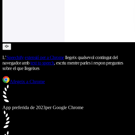
L’
Speechify
extensió per a Chrome
llegeix qualsevol contingut del
navegador amb
text to speech
, escriu mentre parles i respon preguntes
sobre el que llegeixes
Afegeix a Chrome
App preferida de 2023
per Google Chrome