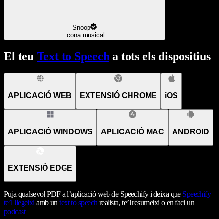
Snoop
Icona musical
El teu
Text to Speech
a tots els dispositius
APLICACIÓ WEB
EXTENSIÓ CHROME
iOS
APLICACIÓ WINDOWS
APLICACIÓ MAC
ANDROID
EXTENSIÓ EDGE
Puja qualsevol PDF a l’aplicació web de Speechify i deixa que
Speechify
te’l llegeixi
amb un
text to speech
realista, te’l resumeixi o en faci un
podcast