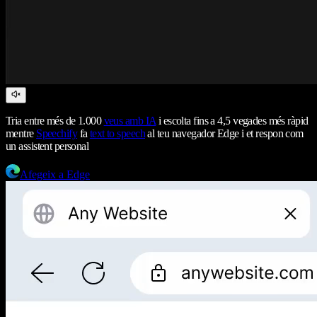
Tria entre més de 1.000
veus amb IA
i escolta fins a 4,5 vegades més ràpid
mentre
Speechify
fa
text to speech
al teu navegador Edge i et respon com
un assistent personal
Afegeix a Edge