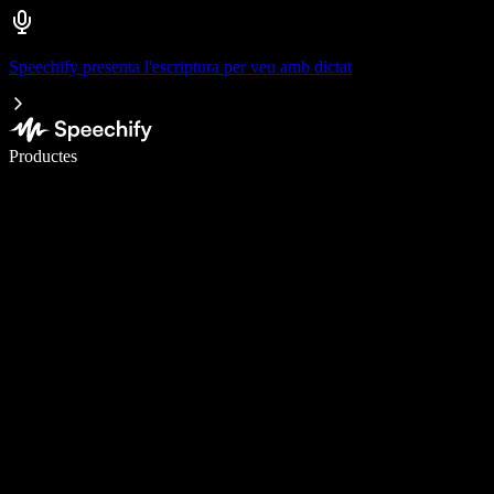
Speechify presenta l'escriptura per veu amb dictat
Escriu 5× més ràpid amb la veu
Productes
Més informació