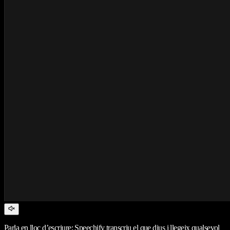
Parla en lloc d’escriure: Speechify transcriu el que dius i llegeix qualsevol