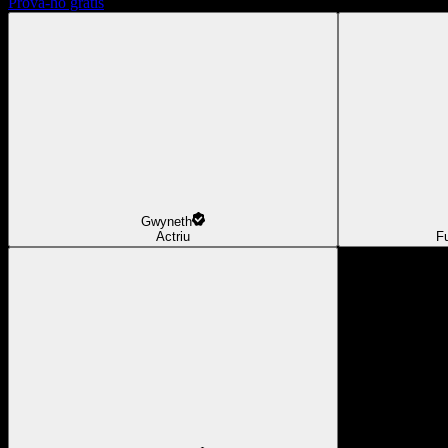
Prova-ho gratis
Gwyneth
Actriu
F