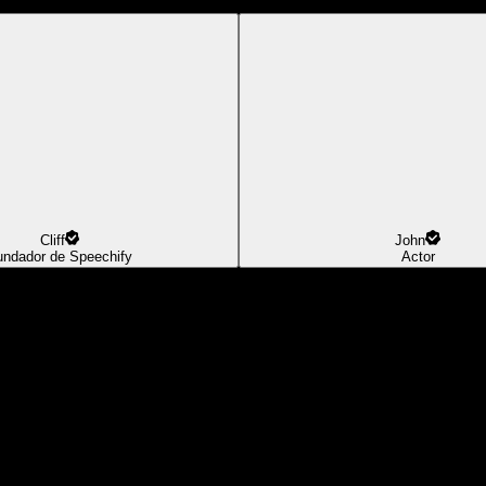
Cliff
John
undador de Speechify
Actor