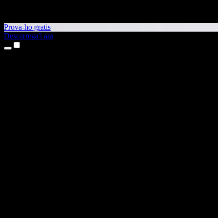
Prova-ho gratis
Descarrega'l ara
Productes
Text a veu
Aplicacions per a iPhone i iPad
Aplicació per a Android
Extensió per al Chrome
Extensió per a l'Edge
Aplicació web
Aplicació per al Mac
Aplicació per al Windows