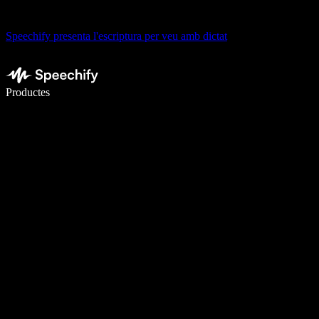
Speechify presenta l'escriptura per veu amb dictat
Escriu 5× més ràpid amb la veu
Productes
Més informació