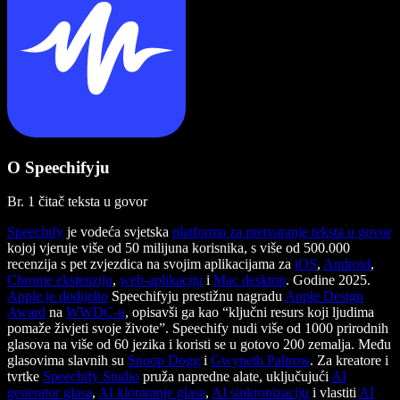
O Speechifyju
Br. 1 čitač teksta u govor
Speechify
je vodeća svjetska
platforma za pretvaranje teksta u govor
kojoj vjeruje više od 50 milijuna korisnika, s više od 500.000
recenzija s pet zvjezdica na svojim aplikacijama za
iOS
,
Android
,
Chrome ekstenziju
,
web-aplikaciju
i
Mac desktop
. Godine 2025.
Apple je dodijelio
Speechifyju prestižnu nagradu
Apple Design
Award
na
WWDC-u
, opisavši ga kao “ključni resurs koji ljudima
pomaže živjeti svoje živote”. Speechify nudi više od 1000 prirodnih
glasova na više od 60 jezika i koristi se u gotovo 200 zemalja. Među
glasovima slavnih su
Snoop Dogg
i
Gwyneth Paltrow
. Za kreatore i
tvrtke
Speechify Studio
pruža napredne alate, uključujući
AI
generator glasa
,
AI kloniranje glasa
,
AI sinkronizaciju
i vlastiti
AI