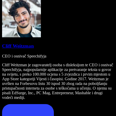
Cliff Weitzman
CEO i osnivač Speechifyja
Cliff Weitzman je zagovaratelj osoba s disleksijom te CEO i osnivač
Speechifyja, najpopularnije aplikacije za pretvaranje teksta u govor
na svijetu, s preko 100.000 ocjena s 5 zvjezdica i prvim mjestom u
App Store kategoriji Vijesti i časopisi. Godine 2017. Weitzman je
uvršten na Forbesovu listu 30 ispod 30 zbog rada na poboljšanju
pristupačnosti interneta za osobe s teškoćama u učenju. O njemu su
pisali EdSurge, Inc., PC Mag, Entrepreneur, Mashable i drugi
vodeći mediji.