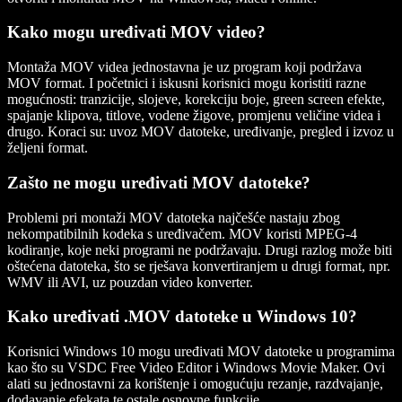
Kako mogu uređivati MOV video?
Montaža MOV videa jednostavna je uz program koji podržava
MOV format. I početnici i iskusni korisnici mogu koristiti razne
mogućnosti: tranzicije, slojeve, korekciju boje, green screen efekte,
spajanje klipova, titlove, vodene žigove, promjenu veličine videa i
drugo. Koraci su: uvoz MOV datoteke, uređivanje, pregled i izvoz u
željeni format.
Zašto ne mogu uređivati MOV datoteke?
Problemi pri montaži MOV datoteka najčešće nastaju zbog
nekompatibilnih kodeka s uređivačem. MOV koristi MPEG-4
kodiranje, koje neki programi ne podržavaju. Drugi razlog može biti
oštećena datoteka, što se rješava konvertiranjem u drugi format, npr.
WMV ili AVI, uz pouzdan video konverter.
Kako uređivati .MOV datoteke u Windows 10?
Korisnici Windows 10 mogu uređivati MOV datoteke u programima
kao što su VSDC Free Video Editor i Windows Movie Maker. Ovi
alati su jednostavni za korištenje i omogućuju rezanje, razdvajanje,
dodavanje efekata te ostale osnovne funkcije.