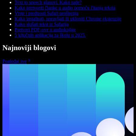
Text to speech glasovi. Kako rade?
Kako pretvoriti članke u audio pomoću čitanja teksta
Vrste i prednosti Safari proširenja
Kako instalirati, upravljati ili ukloniti Chrome ekstenzije
Kako slušati tekst iz Safarija
Pretvori PDF-ove u audioknjige
5 ključnih aplikacija za školu u 2025.
Najnoviji blogovi
Pogledaj sve