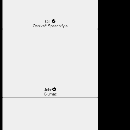
Cliff
Osnivač Speechifyja
John
Glumac