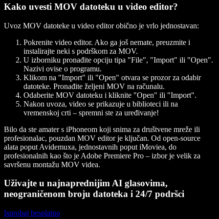
Kako uvesti MOV datoteku u video editor?
Uvoz MOV datoteke u video editor obično je vrlo jednostavan:
Pokrenite video editor. Ako ga još nemate, preuzmite i
instalirajte neki s podrškom za MOV.
U izborniku pronađite opciju tipa "File", "Import" ili "Open".
Nazivi ovise o programu.
Klikom na "Import" ili "Open" otvara se prozor za odabir
datoteke. Pronađite željeni MOV na računalu.
Odaberite MOV datoteku i kliknite "Open" ili "Import".
Nakon uvoza, video se prikazuje u biblioteci ili na
vremenskoj crti – spremni ste za uređivanje!
Bilo da ste amater s iPhoneom koji snima za društvene mreže ili
profesionalac, pouzdan MOV editor je ključan. Od open-source
alata poput Avidemuxa, jednostavnih poput iMoviea, do
profesionalnih kao što je Adobe Premiere Pro – izbor je velik za
savršenu montažu MOV videa.
Uživajte u najnaprednijim AI glasovima,
neograničenom broju datoteka i 24/7 podršci
Isprobaj besplatno