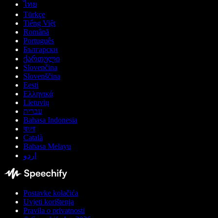
ไทย
Türkçe
Tiếng Việt
Română
Português
Български
ქართული
Slovenčina
Slovenščina
Eesti
Ελληνικά
Lietuvių
עברית
Bahasa Indonesia
বাংলা
Català
Bahasa Melayu
اردو
Postavke kolačića
Uvjeti korištenja
Pravila o privatnosti