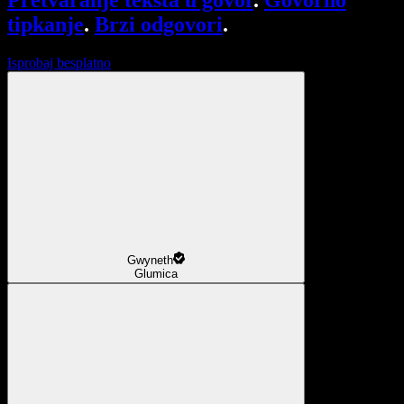
Pretvaranje teksta u govor
.
Govorno
tipkanje
.
Brzi odgovori
.
Isprobaj besplatno
Gwyneth
Glumica