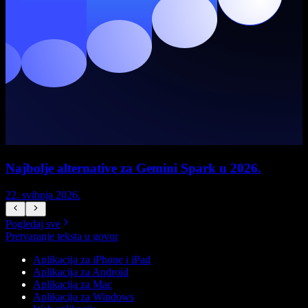
Najbolje alternative za Gemini Spark u 2026.
22. svibnja 2026.
1
Pogledaj sve
Pretvaranje teksta u govor
Aplikacija za iPhone i iPad
Aplikacija za Android
Aplikacija za Mac
Aplikacija za Windows