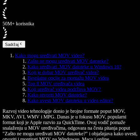
50M+ korisnika
Sadržaj
Kako mogu uređivati MOV video?
Zašto ne mogu uređivati MOV datoteke?
Kako uređivati .MOV datoteke u Windows 10?
Koji je dobar MOV uređivač videa?
Besplatne opcije za montažu MOV videa
Top 8 MOV uređivača videa
Koji uređivač videa podržava MOV?
Kako otvoriti MOV datoteke?
Kako uvesti MOV datoteku u video editor?
Razvoj video tehnologije donio je brojne formate poput MOV,
MKV, AVI, WMV i MPG. Danas je u fokusu MOV, popularni
format koji je Apple razvio za QuickTime. Ovaj vodič pomaže
snalaženju u MOV uređivačima, odgovara na česta pitanja poput
"Zašto ne mogu uređivati MOV datoteke?" i objašnjava kako uvesti,
otvoriti i montirati MOV na Windowsu, Macu i online.