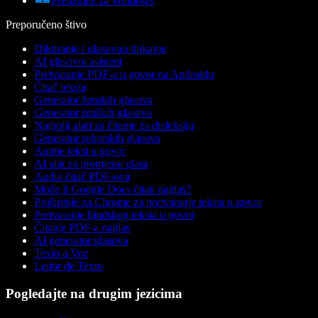
Preuzmite za Windows
Preporučeno štivo
Diktiranje i glasovno tipkanje
AI glasovni asistent
Pretvaranje PDF-a u govor na Androidu
Čitač teksta
Generator ženskih glasova
Generator muških glasova
Najbolji alati za čitanje za disleksiju
Generator robotskih glasova
Anime tekst u govor
AI alat za promjenu glasa
Audio čitač PDF-ova
Može li Google Docs čitati naglas?
Proširenje za Chrome za pretvaranje teksta u govor
Pretvaranje hindskog teksta u govor
Čitanje PDF-a naglas
AI generator glasova
Texto a Voz
Leitor de Texto
Pogledajte na drugim jezicima