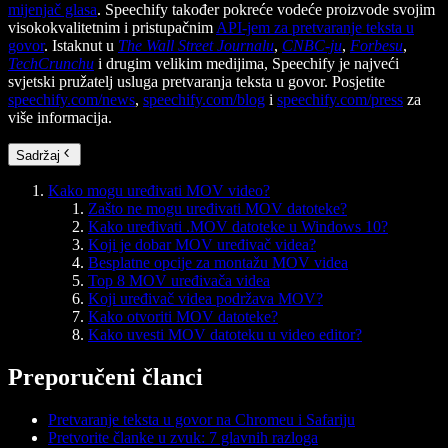
mijenjač glasa
. Speechify također pokreće vodeće proizvode svojim
visokokvalitetnim i pristupačnim
API-jem za pretvaranje teksta u
govor
. Istaknut u
The Wall Street Journalu
,
CNBC-ju
,
Forbesu
,
TechCrunchu
i drugim velikim medijima, Speechify je najveći
svjetski pružatelj usluga pretvaranja teksta u govor. Posjetite
speechify.com/news
,
speechify.com/blog
i
speechify.com/press
za
više informacija.
Sadržaj
Kako mogu uređivati MOV video?
Zašto ne mogu uređivati MOV datoteke?
Kako uređivati .MOV datoteke u Windows 10?
Koji je dobar MOV uređivač videa?
Besplatne opcije za montažu MOV videa
Top 8 MOV uređivača videa
Koji uređivač videa podržava MOV?
Kako otvoriti MOV datoteke?
Kako uvesti MOV datoteku u video editor?
Preporučeni članci
Pretvaranje teksta u govor na Chromeu i Safariju
Pretvorite članke u zvuk: 7 glavnih razloga