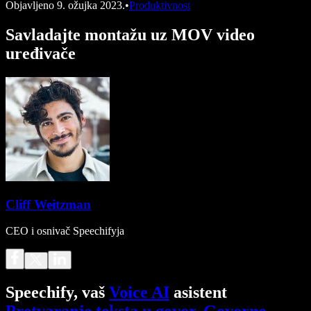
Objavljeno
9. ožujka 2023.
•
Produktivnost
Savladajte montažu uz MOV video
uređivače
Cliff Weitzman
CEO i osnivač Speechifyja
Speechify, vaš
Voice AI
asistent