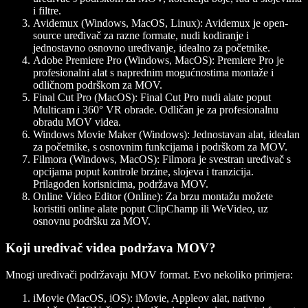
i filtre.
Avidemux (Windows, MacOS, Linux)
: Avidemux je open-
source uređivač za razne formate, nudi kodiranje i
jednostavno osnovno uređivanje, idealno za početnike.
Adobe Premiere Pro (Windows, MacOS)
: Premiere Pro je
profesionalni alat s naprednim mogućnostima montaže i
odličnom podrškom za MOV.
Final Cut Pro (MacOS)
: Final Cut Pro nudi alate poput
Multicam i 360° VR obrade. Odličan je za profesionalnu
obradu MOV videa.
Windows Movie Maker (Windows)
: Jednostavan alat, idealan
za početnike, s osnovnim funkcijama i podrškom za MOV.
Filmora (Windows, MacOS)
: Filmora je svestran uređivač s
opcijama poput kontrole brzine, slojeva i tranzicija.
Prilagođen korisnicima, podržava MOV.
Online Video Editor (Online)
: Za brzu montažu možete
koristiti online alate poput ClipChamp ili WeVideo, uz
osnovnu podršku za MOV.
Koji uređivač videa podržava MOV?
Mnogi uređivači podržavaju MOV format. Evo nekoliko primjera:
iMovie (MacOS, iOS)
: iMovie, Appleov alat, nativno