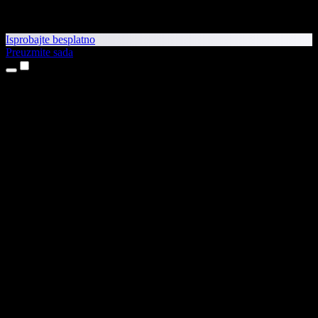
Isprobajte besplatno
Preuzmite sada
Proizvodi
Pretvaranje teksta u govor
Aplikacije za iPhone i iPad
Aplikacija za Android
Proširenje za Chrome
Proširenje za Edge
Web-aplikacija
Aplikacija za Mac
Aplikacija za Windows