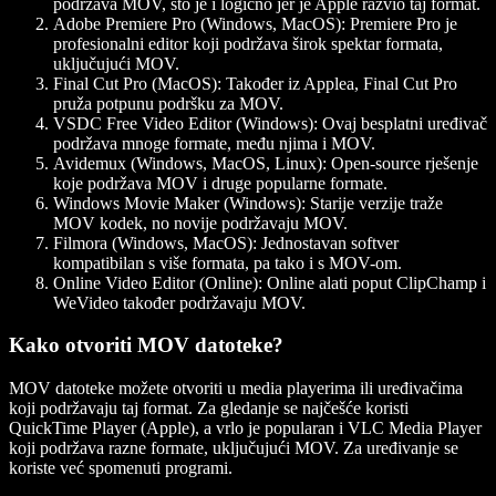
podržava MOV, što je i logično jer je Apple razvio taj format.
Adobe Premiere Pro (Windows, MacOS)
: Premiere Pro je
profesionalni editor koji podržava širok spektar formata,
uključujući MOV.
Final Cut Pro (MacOS)
: Također iz Applea, Final Cut Pro
pruža potpunu podršku za MOV.
VSDC Free Video Editor (Windows)
: Ovaj besplatni uređivač
podržava mnoge formate, među njima i MOV.
Avidemux (Windows, MacOS, Linux)
: Open-source rješenje
koje podržava MOV i druge popularne formate.
Windows Movie Maker (Windows)
: Starije verzije traže
MOV kodek, no novije podržavaju MOV.
Filmora (Windows, MacOS)
: Jednostavan softver
kompatibilan s više formata, pa tako i s MOV-om.
Online Video Editor (Online)
: Online alati poput ClipChamp i
WeVideo također podržavaju MOV.
Kako otvoriti MOV datoteke?
MOV datoteke možete otvoriti u media playerima ili uređivačima
koji podržavaju taj format. Za gledanje se najčešće koristi
QuickTime Player (Apple), a vrlo je popularan i VLC Media Player
koji podržava razne formate, uključujući MOV. Za uređivanje se
koriste već spomenuti programi.