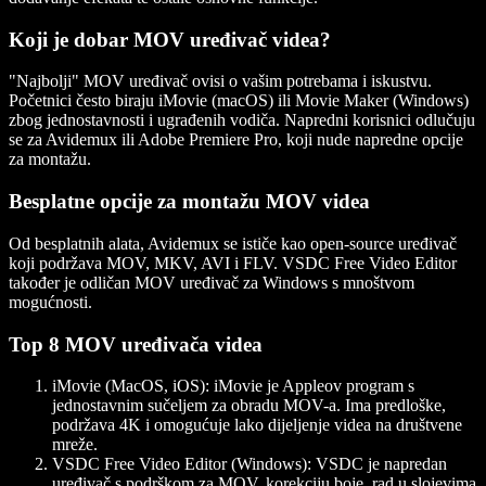
Koji je dobar MOV uređivač videa?
"Najbolji" MOV uređivač ovisi o vašim potrebama i iskustvu.
Početnici često biraju iMovie (macOS) ili Movie Maker (Windows)
zbog jednostavnosti i ugrađenih vodiča. Napredni korisnici odlučuju
se za Avidemux ili Adobe Premiere Pro, koji nude napredne opcije
za montažu.
Besplatne opcije za montažu MOV videa
Od besplatnih alata, Avidemux se ističe kao open-source uređivač
koji podržava MOV, MKV, AVI i FLV. VSDC Free Video Editor
također je odličan MOV uređivač za Windows s mnoštvom
mogućnosti.
Top 8 MOV uređivača videa
iMovie (MacOS, iOS)
: iMovie je Appleov program s
jednostavnim sučeljem za obradu MOV-a. Ima predloške,
podržava 4K i omogućuje lako dijeljenje videa na društvene
mreže.
VSDC Free Video Editor (Windows)
: VSDC je napredan
uređivač s podrškom za MOV, korekciju boje, rad u slojevima