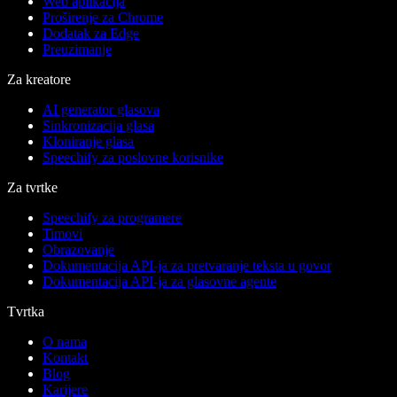
Web aplikacija
Proširenje za Chrome
Dodatak za Edge
Preuzimanje
Za kreatore
AI generator glasova
Sinkronizacija glasa
Kloniranje glasa
Speechify za poslovne korisnike
Za tvrtke
Speechify za programere
Timovi
Obrazovanje
Dokumentacija API-ja za pretvaranje teksta u govor
Dokumentacija API-ja za glasovne agente
Tvrtka
O nama
Kontakt
Blog
Karijere