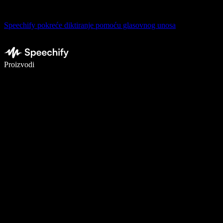
Speechify pokreće diktiranje pomoću glasovnog unosa
Pišite 5× brže uz glasovno diktiranje
Proizvodi
Saznajte više