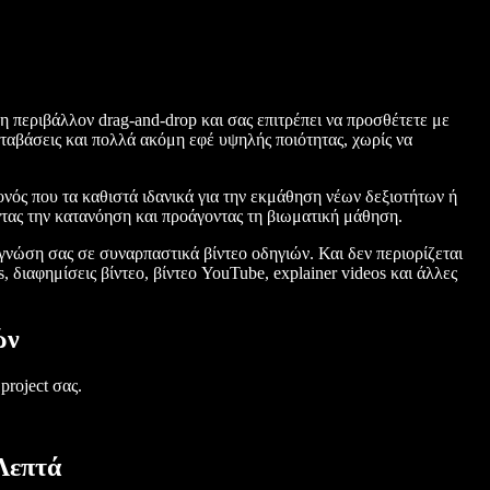
η περιβάλλον drag-and-drop και σας επιτρέπει να προσθέτετε με
εταβάσεις και πολλά ακόμη εφέ υψηλής ποιότητας, χωρίς να
νός που τα καθιστά ιδανικά για την εκμάθηση νέων δεξιοτήτων ή
ας την κατανόηση και προάγοντας τη βιωματική μάθηση.
 γνώση σας σε συναρπαστικά βίντεο οδηγιών. Και δεν περιορίζεται
 διαφημίσεις βίντεο, βίντεο YouTube, explainer videos και άλλες
ών
roject σας.
Λεπτά