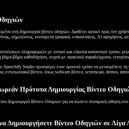
Οδηγιών
μένα στη δημιουργία βίντεο οδηγιών. Διαθέτει φιλικό προς τον χρήστ
όνης, σημειώσεις, κινούμενα γραφικά, επικαλύψεις, AI αφηγήσεις, μ
πολύπλοκων πληροφοριών με οπτικό και εύκολα κατανοητό τρόπο, γεγο
βήμα-βήμα καθοδήγηση, συχνά με πρακτικά παραδείγματα, ενισχύοντ
το Speechify Studio προσφέρει έναν προσιτό τρόπο να μετατρέπετε τη
 εντυπωσιακά βίντεο, όπως webcam βίντεο, screencast, demos, intros,
ωρεάν Πρότυπα Δημιουργίας Βίντεο Οδηγι
του Δημιουργού Βίντεο Οδηγιών για να δώσετε δυναμική ώθηση στο p
να Δημιουργήσετε Βίντεο Οδηγιών σε Λίγα 