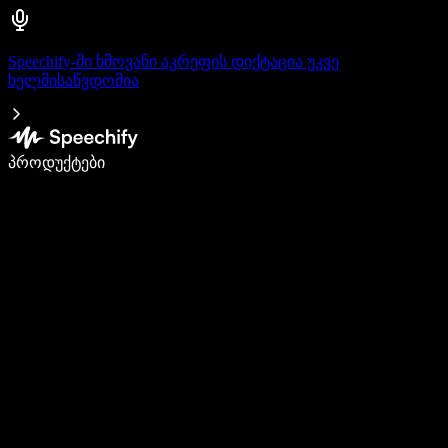
Speechify-ში ხმოვანი აკრეფის დიქტაცია უკვე
ხელმისაწვდომია
დაწერე 5-ჯერ სწრაფად ხმით კარნახით
პროდუქტები
გაიგე მეტი