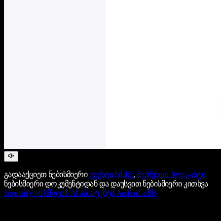
გადააქციეთ ნებისმიერი
ტექსტი ხმაზე
,
შექმენით პოდკასტი
ნებისმიერი დოკუმენტიდან და დაუსვით ნებისმიერი კითხვა
Speechify-ის ხმოვან AI ასისტენტს
Android აპში