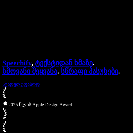
ბიზნესისთვის
Speechify ბიზნესისა და EDU-სთვის
Speechify Work-ზე წვდომა
Speechify DSA-სთვის
SIMBA ხმოვანი აგენტები
Speechify
,
ტექსტიდან ხმაზე
.
Speechify დეველოპერებისთვის
ხმოვანი შეყვანა
.
სწრაფი პასუხები
.
სცადეთ უფასოდ
2025 წლის Apple Design Award