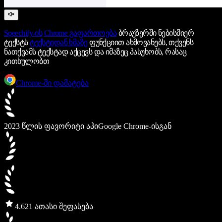
Speechify-ის
Chrome გაფართოება
ბრაუზერში ნებისმიერ
ტექსტს
ტექსტიდან ხმაზე
ფუნქციით ახმოვანებს, თქვენს
ნათქვამს ტექსტად აქცევს და იმაზეც პასუხობს, რასაც
კითხულობთ
Chrome-ში დამატება
2023 წლის ფავორიტი აპი
Google Chrome-ისგან
4.6
21 ათასი შეფასება