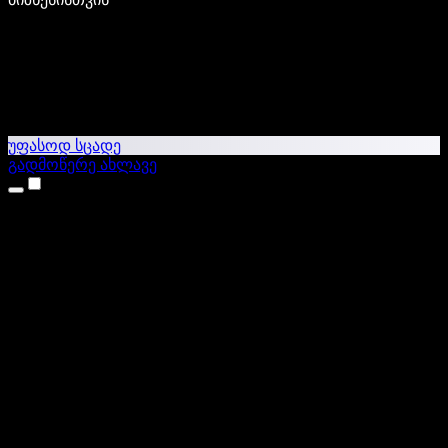
უფასოდ სცადე
გადმოწერე ახლავე
პროდუქტები
ტექსტი ხმაში
iPhone & iPad აპები
Android აპი
Chrome გაფართოება