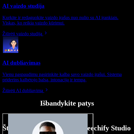
AI vaizdo studija
Kurkite ir redaguokite vaizdo įrašus nuo nulio su AI įrankiais.
Viskas, ko reikia vaizdo kūrimui.
Žiūrėti vaizdo studiją
AI dubliavimas
Vienu paspaudimu pasirinkite kalbą savo vaizdo įrašui. Sistema
priderins kalbėtojo balsą, intonaciją ir tempą.
Žiūrėti AI dubliavimą
Išbandykite patys
Štai ką galite nuveikti su Speechify Studio