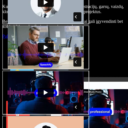
Kurkite įgarsinimus, pridėkite nemokamų iliustracijų, garsų, vaizdų,
klonuokite balsą – kurkite pilnus, įspūdingus projektus.
Be jokių mokymų ir viskas naršyklėje – kūrėjai gali įgyvendinti bet
kokią idėją, neberibojami senųjų metodų.
Paleisti studiją