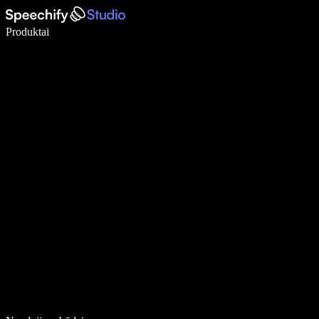
Rašykite 5× greičiau naudodami diktavimą balsu
Produktai
Sužinokite daugiau