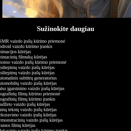
Sužinokite daugiau
MR vaizdo įrašų kūrimo priemonė
droid vaizdo kūrimo įrankis
imacijos kūrėjas
imacinių filmukų kūrėjas
onso vaizdo įrašų kūrimo priemonė
iliepimų vaizdo įrašų kūrėjas
iliepimų vaizdo įrašų kūrėjas
omatinis subtitrų generatorius
tomobilių vaizdo įrašų kūrėjas
so įgarsinimo vaizdo įrašų kūrėjas
ografinių filmų kūrimo priemonė
grafinių filmų kūrimo įrankis
džeto vaizdo įrašų kūrėjas
nų tekstų vaizdo įrašų kūrėjas
koravimo vaizdo įrašų kūrėjas
monstracinių vaizdo įrašų kūrėjas
amos filmų kūrėjas
kacinių vaizdo įrašų kūrimo įrankis