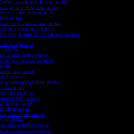
Gerbėjų vaizdo įrašų kūrimo įrankis
Instagram Reels kūrimo įrankis
Interviu vaizdo kūrimo įrankis
Intro kūrėjas
Išpakavimo vaizdo įrašų kūrėjas
Kelionių vaizdo įrašų kūrėjas
Klausimų ir atsakymų vaizdo įrašų kūrėjas
izdo įrašų kūrėjas
lmų kūrėjas
izdo įrašų kūrimo įrankis
vaizdo įrašų kūrimo priemonė
kūrėjas
aizdo įrašų kūrėjas
 įrašų kūrėjas
okų vaizdo įrašų kūrimo įrankis
įrašų kūrėjas
izdo įrašų kūrėjas
ntastikos filmų kūrėjas
lmų kūrimo įrankis
do klipų kūrėjas
ūnų vaizdo įrašų kūrėjas
aizdo kūrėjas
izdo įrašų kūrimo priemonė
o turto vaizdo įrašų kūrėjas