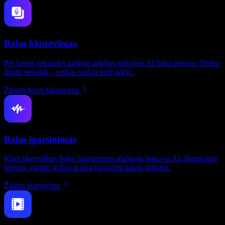
Balso klonavimas
Per kelias sekundes kurkite aukštos kokybės AI balso klonus. Nieko
diegti nereikia – viskas veikia naršyklėje.
Žiūrėti balso klonavimą
Balso įgarsinimas
Kurti tikroviškus balso įgarsinimus realiuoju laiku su AI. Įgarsinkite
tekstus, vaizdo įrašus ar kitą turinį bet kokiu stiliumi.
Žiūrėti įgarsinimą