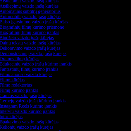
Atsiliepimų vaizdo įrašų kūrėjas
Atsiliepimų vaizdo įrašų kūrėjas
Automatinis subtitrų generatorius
Automobilių vaizdo įrašų kūrėjas
Balso įgarsinimo vaizdo įrašų kūrėjas
Biografinių filmų kūrimo priemonė
Biografinių filmų kūrimo įrankis
Biudžeto vaizdo įrašų kūrėjas
Dainų tekstų vaizdo įrašų kūrėjas
Dekoravimo vaizdo įrašų kūrėjas
Demonstracinių vaizdo įrašų kūrėjas
Dramos filmų kūrėjas
Edukacinių vaizdo įrašų kūrimo įrankis
Fantastinių filmų kūrimo įrankis
Filmo anonso vaizdo kūrėjas
Filmo kūrėjas
Filmo redaktorius
Filmų kūrimo įrankis
Gamtos vaizdo įrašų kūrėjas
Gerbėjų vaizdo įrašų kūrimo įrankis
Instagram Reels kūrimo įrankis
Interviu vaizdo kūrimo įrankis
Intro kūrėjas
Išpakavimo vaizdo įrašų kūrėjas
Kelionių vaizdo įrašų kūrėjas