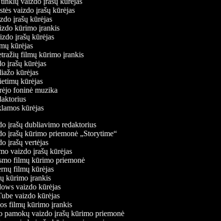
ų tinklų vaizdo įrašų kūrėjas
stės vaizdo įrašų kūrėjas
izdo įrašų kūrėjas
aizdo kūrimo įrankis
aizdo įrašų kūrėjas
filmų kūrėjas
tražių filmų kūrimo įrankis
do įrašų kūrėjas
oliažo kūrėjas
vietimų kūrėjas
ūrėjo foninė muzika
edaktorius
eklamos kūrėjas
o įrašų dubliavimo redaktorius
o įrašų kūrimo priemonė „Storytime“
 įrašų vertėjas
o vaizdo įrašų kūrėjas
mo filmų kūrimo priemonė
rnų filmų kūrėjas
 kūrimo įrankis
ws vaizdo kūrėjas
be vaizdo kūrėjas
s filmų kūrimo įrankis
 pamokų vaizdo įrašų kūrimo priemonė