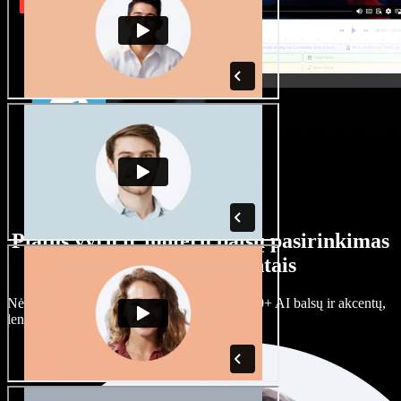
Platus vyrų ir moterų balsų pasirinkimas
su įvairiais akcentais
Nėra dviejų vienodų projektų. Rinkitės iš 100+ AI balsų ir akcentų,
lengvai juos prisitaikykite.