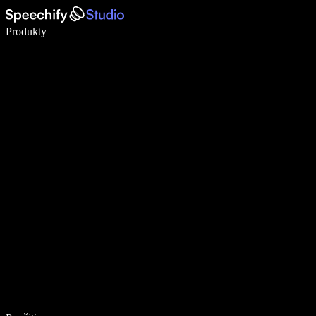
Píšte 5× rýchlejšie pomocou hlasového diktovania
Produkty
Zistiť viac