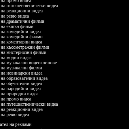
л на промо видеа
л на пътешественически видеа
л на реакционни видеа
л на ревю видеа
л на драматични филми
л на екшън филми
л на комедийни видеа
л на комедийни филми
л на коментарни видеа
л на късометражни филми
л на мистериозни филми
л на модни видеа
л на музикални видеоклипове
л на музикални филми
л на новинарски видеа
л на образователни видеа
л на обучителни видеа
л на пародийни видеа
л на природни видеа
л на промо видеа
л на пътешественически видеа
л на реакционни видеа
л на ревю видеа
тел на реклами