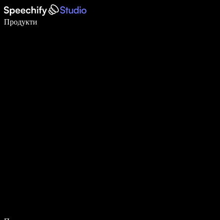
Пишете 5× по-бързо с гласово въвеждане
Продукти
Научете повече