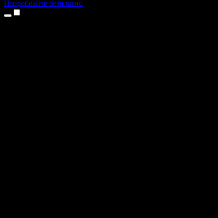
Изпробвайте безплатно
Продукти
Текст в реч
Приложения за iPhone и iPad
Приложение за Android
Разширение за Chrome
Разширение за Edge
Уеб приложение
Приложение за Mac
Приложение за Windows
AI генератор на глас
Гласов запис
Дублаж