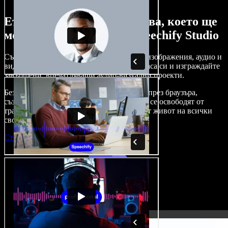
Ето само малка част от това, което ще
можете да правите със Speechify Studio
Създавайте дублажи, добавяйте стокови изображения, аудио и
видео без авторски права, клонирайте гласа си и изграждайте
завършени, впечатляващи аудио-визуални проекти.
Без крива на обучение и с достъп изцяло през браузъра,
създателите на съдържание вече могат да се освободят от
традиционните ограничения и да вдъхнат живот на всички
свои креативни идеи.
Стартирай Studio