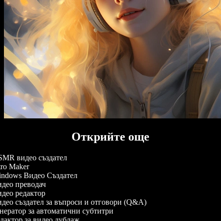
Открийте още
MR видео създател
ro Maker
ndows Видео Създател
део преводач
део редактор
део създател за въпроси и отговори (Q&A)
нератор за автоматични субтитри
дактор за видео дублаж