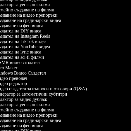
дактор за уестърн филми
мейно създаване на филми
здаване на видео препоръки
здаване на градинарски видеа
здаване на фен видеа
здател на DIY видеа
здател на Instagram Reels
здател на TikTok видеа
здател на YouTube видеа
дател на lyric видеа
здател на sci-fi филми
MR видео създател
ro Maker
ndows Видео Създател
део преводач
део редактор
део създател за въпроси и отговори (Q&A)
нератор за автоматични субтитри
дактор за видео дублаж
дактор за уестърн филми
мейно създаване на филми
здаване на видео препоръки
здаване на градинарски видеа
здаване на фен видеа
здател на DIY видеа