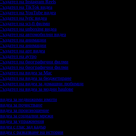
Създател на Instagram Reels
Създател на TikTok видеа
Създател на YouTube видеа
Създател на lyric видеа
Създател на sci-fi филми
Създател на unboxing видеа
Създател на автомобилни видеа
Създател на анимации
Създател на анимации
Създател на арт видеа
Създател на аутро
Създател на биографични филми
Създател на биографични филми
Създател на видеа за Mac
Създател на видеа за бюджетиране
Създател на видеа за домашни любимци
Създател на видеа за модни haulове
а видеа за недвижими имоти
а видеа за почистване
а видеа за произношение
а видеа за социални мрежи
а видеа за упражнения
 видеа с глас зад кадър
 видеа с разказване на истории