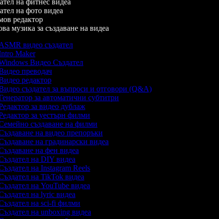
тел на фитнес видеа
тел на фото видеа
ов редактор
а музика за създаване на видеа
ASMR видео създател
Intro Maker
Windows Видео Създател
Видео преводач
Видео редактор
Видео създател за въпроси и отговори (Q&A)
Генератор за автоматични субтитри
Редактор за видео дублаж
Редактор за уестърн филми
Семейно създаване на филми
Създаване на видео препоръки
Създаване на градинарски видеа
Създаване на фен видеа
Създател на DIY видеа
Създател на Instagram Reels
Създател на TikTok видеа
Създател на YouTube видеа
Създател на lyric видеа
Създател на sci-fi филми
Създател на unboxing видеа