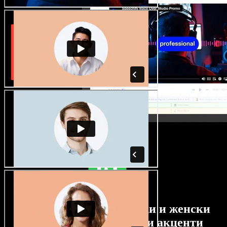
Огромен избор от мъжки и женски
гласове с най-различни акценти