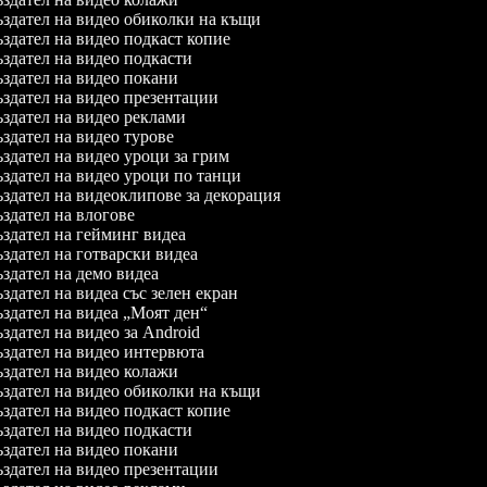
здател на видео обиколки на къщи
здател на видео подкаст копие
здател на видео подкасти
здател на видео покани
здател на видео презентации
здател на видео реклами
здател на видео турове
здател на видео уроци за грим
здател на видео уроци по танци
здател на видеоклипове за декорация
здател на влогове
здател на гейминг видеа
здател на готварски видеа
здател на демо видеа
здател на видеа със зелен екран
здател на видеа „Моят ден“
здател на видео за Android
здател на видео интервюта
здател на видео колажи
здател на видео обиколки на къщи
здател на видео подкаст копие
здател на видео подкасти
здател на видео покани
здател на видео презентации