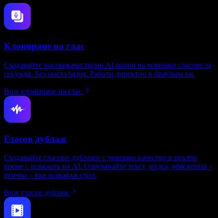
Клониране на глас
Създавайте висококачествени AI копия на човешки гласове за
секунди. Без инсталация. Работи директно в браузъра ви.
Виж клониране на глас
Гласов дублаж
Създавайте гласови дублажи с човешко качество в реално
време с помощта на AI. Озвучавайте текст, видеа, обяснения –
всичко – във всякакъв стил.
Виж гласов дублаж