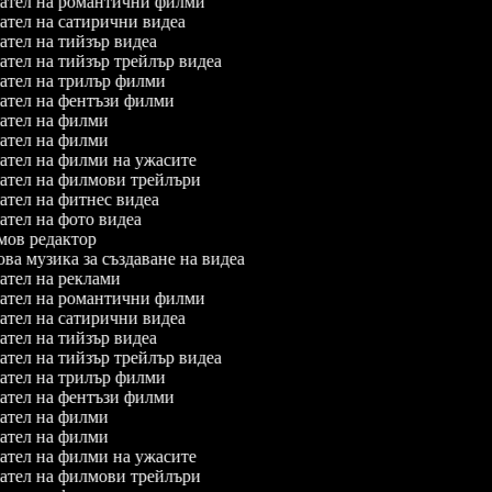
ател на романтични филми
тел на сатирични видеа
тел на тийзър видеа
тел на тийзър трейлър видеа
тел на трилър филми
тел на фентъзи филми
ател на филми
ател на филми
тел на филми на ужасите
тел на филмови трейлъри
тел на фитнес видеа
тел на фото видеа
ов редактор
а музика за създаване на видеа
тел на реклами
ател на романтични филми
тел на сатирични видеа
тел на тийзър видеа
тел на тийзър трейлър видеа
тел на трилър филми
тел на фентъзи филми
ател на филми
ател на филми
тел на филми на ужасите
тел на филмови трейлъри