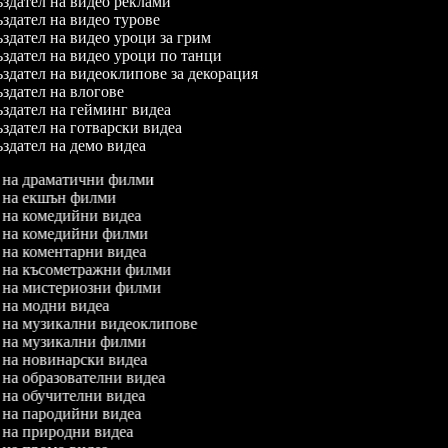
здател на видео реклами
здател на видео турове
здател на видео уроци за грим
здател на видео уроци по танци
здател на видеоклипове за декорация
здател на влогове
здател на гейминг видеа
здател на готварски видеа
здател на демо видеа
л на драматични филми
л на екшън филми
л на комедийни видеа
л на комедийни филми
л на коментарни видеа
л на късометражни филми
л на мистериозни филми
л на модни видеа
л на музикални видеоклипове
л на музикални филми
л на новинарски видеа
л на образователни видеа
л на обучителни видеа
л на пародийни видеа
л на природни видеа