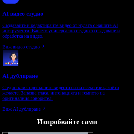
AI видео студио
Създавайте и редактирайте видео от нулата с нашите AI
инструменти. Вашето универсално студио за създаване и
обработка на видео.
Виж видео студио
AI дублиране
С един клик превърнете видеото си на всеки език, който
желаете. Запазва гласа, интонацията и темпото на
оригиналния говорител.
Виж AI дублиране
Изпробвайте сами