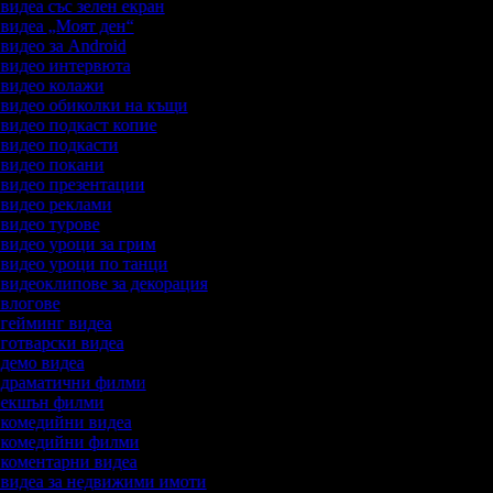
 видеа със зелен екран
а видеа „Моят ден“
 видео за Android
а видео интервюта
а видео колажи
а видео обиколки на къщи
а видео подкаст копие
а видео подкасти
а видео покани
а видео презентации
а видео реклами
а видео турове
а видео уроци за грим
а видео уроци по танци
а видеоклипове за декорация
а влогове
а гейминг видеа
а готварски видеа
а демо видеа
а драматични филми
а екшън филми
а комедийни видеа
а комедийни филми
а коментарни видеа
а видеа за недвижими имоти