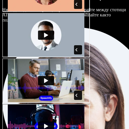
Няма два еднакво звучащи проекта. Избирайте между стотици
AI гласови актьори и акценти и ги настройвайте както
пожелаете.