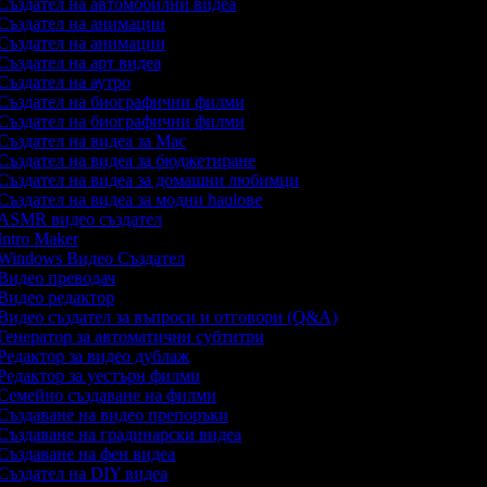
Създател на автомобилни видеа
Създател на анимации
Създател на анимации
Създател на арт видеа
Създател на аутро
Създател на биографични филми
Създател на биографични филми
Създател на видеа за Mac
Създател на видеа за бюджетиране
Създател на видеа за домашни любимци
Създател на видеа за модни haulове
ASMR видео създател
Intro Maker
Windows Видео Създател
Видео преводач
Видео редактор
Видео създател за въпроси и отговори (Q&A)
Генератор за автоматични субтитри
Редактор за видео дублаж
Редактор за уестърн филми
Семейно създаване на филми
Създаване на видео препоръки
Създаване на градинарски видеа
Създаване на фен видеа
Създател на DIY видеа