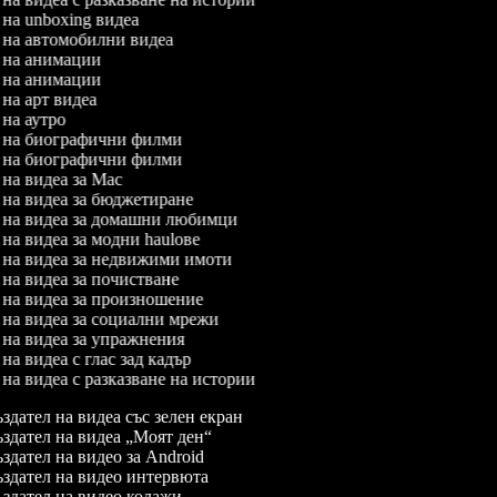
л на unboxing видеа
л на автомобилни видеа
л на анимации
л на анимации
л на арт видеа
л на аутро
л на биографични филми
л на биографични филми
л на видеа за Mac
л на видеа за бюджетиране
л на видеа за домашни любимци
л на видеа за модни haulове
л на видеа за недвижими имоти
л на видеа за почистване
л на видеа за произношение
л на видеа за социални мрежи
л на видеа за упражнения
 на видеа с глас зад кадър
л на видеа с разказване на истории
здател на видеа със зелен екран
здател на видеа „Моят ден“
здател на видео за Android
здател на видео интервюта
здател на видео колажи