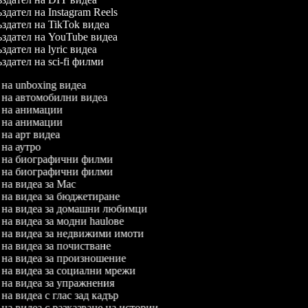
здател на Instagram Reels
здател на TikTok видеа
здател на YouTube видеа
дател на lyric видеа
здател на sci-fi филми
л на unboxing видеа
л на автомобилни видеа
л на анимации
л на анимации
л на арт видеа
л на аутро
л на биографични филми
л на биографични филми
л на видеа за Mac
л на видеа за бюджетиране
л на видеа за домашни любимци
л на видеа за модни haulове
л на видеа за недвижими имоти
л на видеа за почистване
л на видеа за произношение
л на видеа за социални мрежи
л на видеа за упражнения
 на видеа с глас зад кадър
л на видеа с разказване на истории