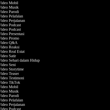
 Video Mobil
 Video Musik
Video Parodi
Video Pelafalan
Video Perjalanan
Video Podcast
Video Podcast
Video Presentasi
 Video Promo
 Video Q&A
Video Reaksi
Video Real Estat
Video Satir
Video Sehari dalam Hidup
Video Seni
Video Storytime
Video Teaser
Video Testimoni
 Video TikTok
 Video Mobil
 Video Musik
Video Parodi
Video Pelafalan
Video Perjalanan
Video Podcast