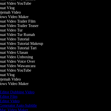
uat Video YouTube
uat Vlog
jemah Video
ows Video Maker
at Video Trailer Film
at Video Trailer Teaser
at Video Tur
uat Video Tur Rumah
at Video Tutorial
at Video Tutorial Makeup
at Video Tutorial Tari
at Video Ulasan
uat Video Unboxing
at Video Voice Over
uat Video Wawancara
uat Video YouTube
uat Vlog
jemah Video
ows Video Maker
Editor Dubbing Video
Editor Film
Editor Video
Generator Auto-Subtitle
Mac Video Maker