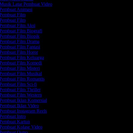
Musik Latar Pembuat Video
Pembuat Animasi
Pembuat Film
Pembuat Film
Pembuat Film Aksi
Pembuat Film Biografi
Pembuat Film Biopik
Pembuat Film Drama
Pembuat Film Fantasi
Pembuat Film Horor
Pembuat Film Keluarga
Pembuat Film Komedi
Pembuat Film Misteri
Pembuat Film Musikal
Pembuat Film Romantis
Pembuat Film Sci-fi
Pembuat Film Thriller
Pembuat Film Western
Pembuat Iklan Komersial
Pembuat Iklan Video
Pembuat Instagram Reels
Pembuat Intro
Pembuat Kartun
Pembuat Kolase Video
Pembuat Outro