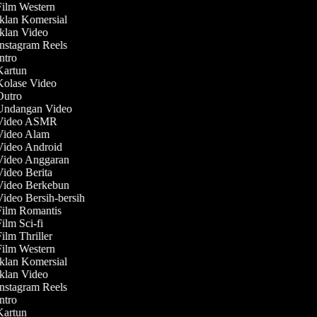
Film Western
Iklan Komersial
Iklan Video
Instagram Reels
Intro
 Kartun
Kolase Video
 Outro
 Undangan Video
 Video ASMR
 Video Alam
 Video Android
 Video Anggaran
Video Berita
 Video Berkebun
Video Bersih-bersih
Film Romantis
Film Sci-fi
Film Thriller
Film Western
Iklan Komersial
Iklan Video
Instagram Reels
Intro
 Kartun