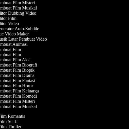
mbuat Film Misteri
mbuat Film Musikal
itor Dubbing Video
itor Film
itor Video
nerator Auto-Subtitle
c Video Maker
sik Latar Pembuat Video
mbuat Animasi
mbuat Film
mbuat Film
mbuat Film Aksi
mbuat Film Biografi
mbuat Film Biopik
mbuat Film Drama
mbuat Film Fantasi
mbuat Film Horor
mbuat Film Keluarga
mbuat Film Komedi
mbuat Film Misteri
mbuat Film Musikal
Film Romantis
Film Sci-fi
Film Thriller