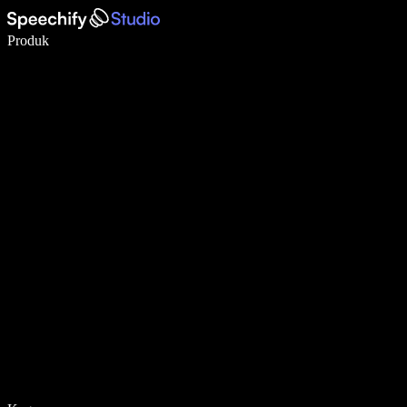
Menulis 5× lebih cepat dengan dikte suara
Produk
Pelajari lebih lanjut