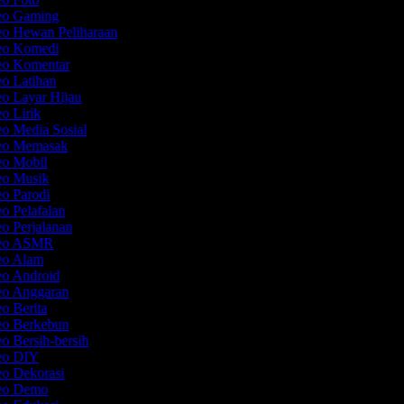
deo Gaming
eo Hewan Peliharaan
deo Komedi
deo Komentar
eo Latihan
eo Layar Hijau
eo Lirik
eo Media Sosial
deo Memasak
eo Mobil
deo Musik
eo Parodi
eo Pelafalan
eo Perjalanan
ideo ASMR
deo Alam
eo Android
deo Anggaran
eo Berita
deo Berkebun
eo Bersih-bersih
deo DIY
eo Dekorasi
deo Demo