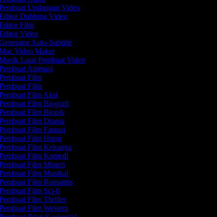
Pembuat Undangan Video
Editor Dubbing Video
Editor Film
Editor Video
Generator Auto-Subtitle
Mac Video Maker
Musik Latar Pembuat Video
Pembuat Animasi
Pembuat Film
Pembuat Film
Pembuat Film Aksi
Pembuat Film Biografi
Pembuat Film Biopik
Pembuat Film Drama
Pembuat Film Fantasi
Pembuat Film Horor
Pembuat Film Keluarga
Pembuat Film Komedi
Pembuat Film Misteri
Pembuat Film Musikal
Pembuat Film Romantis
Pembuat Film Sci-fi
Pembuat Film Thriller
Pembuat Film Western
Pembuat Iklan Komersial