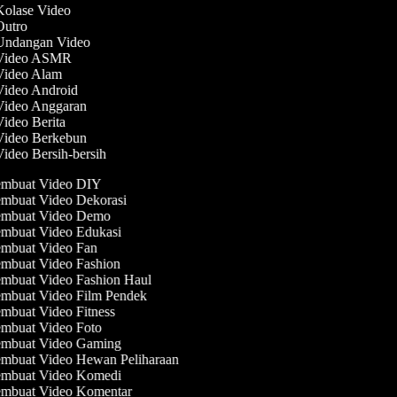
Kolase Video
 Outro
 Undangan Video
 Video ASMR
 Video Alam
 Video Android
 Video Anggaran
Video Berita
 Video Berkebun
Video Bersih-bersih
mbuat Video DIY
mbuat Video Dekorasi
mbuat Video Demo
mbuat Video Edukasi
mbuat Video Fan
mbuat Video Fashion
mbuat Video Fashion Haul
mbuat Video Film Pendek
mbuat Video Fitness
mbuat Video Foto
mbuat Video Gaming
mbuat Video Hewan Peliharaan
mbuat Video Komedi
mbuat Video Komentar