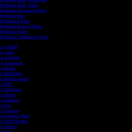
Pembuat Iklan Video
Pembuat Instagram Reels
Pembuat Intro
Pembuat Kartun
Pembuat Kolase Video
Pembuat Outro
Pembuat Undangan Video
ideo ASMR
deo Alam
eo Android
deo Anggaran
eo Berita
deo Berkebun
eo Bersih-bersih
deo DIY
eo Dekorasi
deo Demo
eo Edukasi
eo Fan
eo Fashion
eo Fashion Haul
eo Film Pendek
eo Fitness
eo Foto