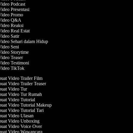
Video Podcast
Video Presentasi
 Video Promo
 Video Q&A
Video Reaksi
Video Real Estat
Video Satir
Video Sehari dalam Hidup
Video Seni
Video Storytime
Video Teaser
Video Testimoni
 Video TikTok
at Video Trailer Film
at Video Trailer Teaser
at Video Tur
uat Video Tur Rumah
at Video Tutorial
at Video Tutorial Makeup
at Video Tutorial Tari
at Video Ulasan
uat Video Unboxing
at Video Voice Over
uat Video Wawancara