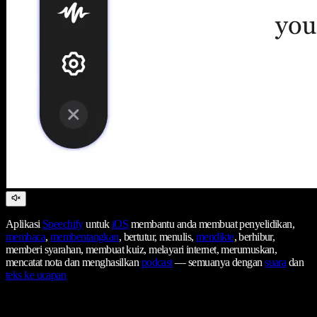
Aplikasi
Speechify
untuk
iOS
membantu anda membuat penyelidikan,
membaca
,
membentangkan
, bertutur, menulis,
mendikte
, berhibur,
memberi syarahan, membuat kuiz, melayari internet, merumuskan,
mencatat nota dan menghasilkan
podcast
— semuanya dengan
suara
dan
teks ke ucapan