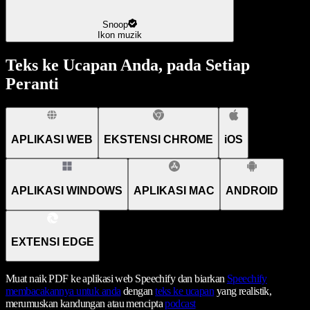
Snoop
Ikon muzik
Teks ke Ucapan Anda, pada Setiap
Peranti
APLIKASI WEB
EKSTENSI CHROME
iOS
APLIKASI WINDOWS
APLIKASI MAC
ANDROID
EXTENSI EDGE
Muat naik PDF ke aplikasi web Speechify dan biarkan
Speechify
membacakannya untuk anda
dengan
teks ke ucapan
yang realistik,
merumuskan kandungan atau mencipta
podcast