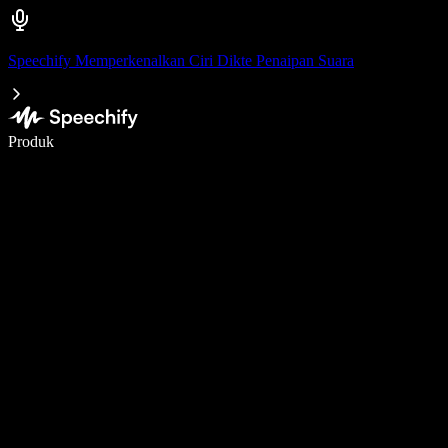
Speechify Memperkenalkan Ciri Dikte Penaipan Suara
Tulis 5× lebih pantas dengan menaip menggunakan suara
Produk
Ketahui Lebih Lanjut