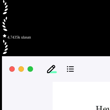
4.7
435k ulasan