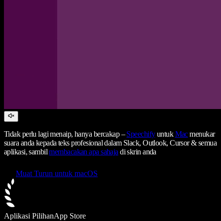
Tidak perlu lagi menaip, hanya bercakap –
Speechify
untuk
Mac
menukar
suara anda kepada teks profesional dalam Slack, Outlook, Cursor & semua
aplikasi, sambil
membacakan apa sahaja
di skrin anda
Muat Turun untuk macOS
Aplikasi Pilihan
App Store