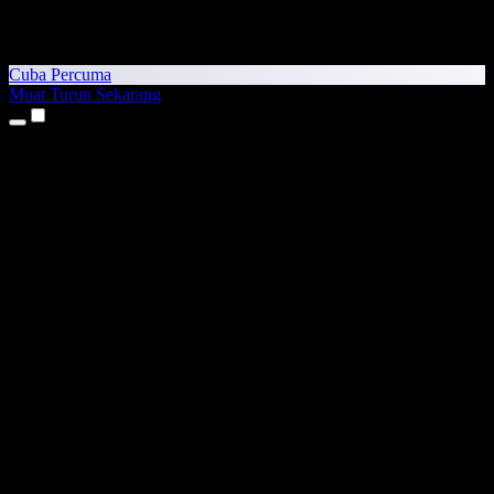
Cuba Percuma
Muat Turun Sekarang
Produk
Teks kepada Pertuturan
Aplikasi iPhone & iPad
Aplikasi Android
Sambungan Chrome
Sambungan Edge
Aplikasi Web
Aplikasi Mac
Aplikasi Windows