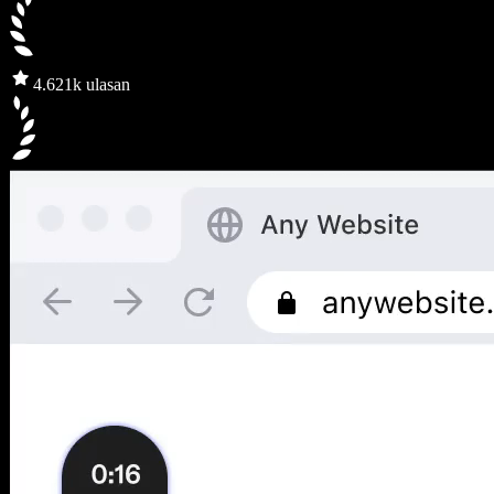
4.6
21k ulasan