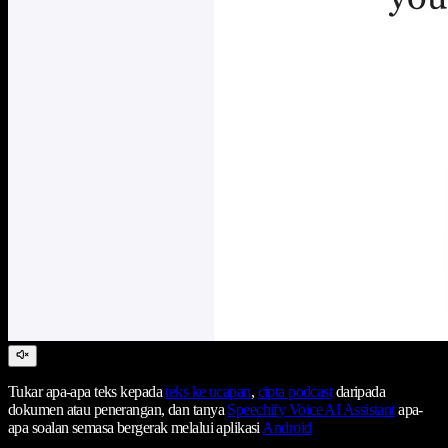
Tukar apa-apa teks kepada
teks ke ucapan
,
cipta podcast
daripada
dokumen atau penerangan, dan tanya
Speechify Voice AI Assistant
apa-
apa soalan semasa bergerak melalui aplikasi
Android