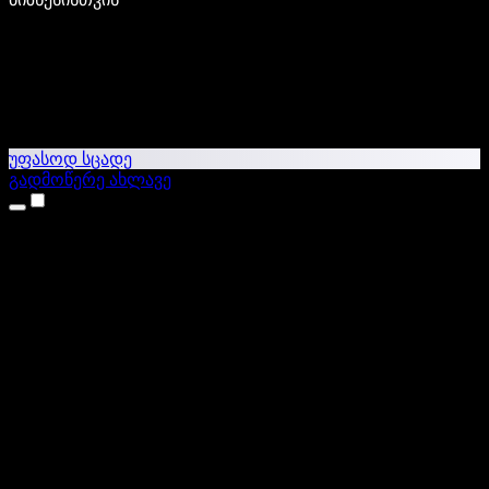
უფასოდ სცადე
გადმოწერე ახლავე
პროდუქტები
ტექსტი ხმაში
iPhone & iPad აპები
Android აპი
Chrome გაფართოება