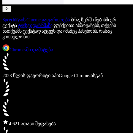
Speechify-ის
Chrome გაფართოება
ბრაუზერში ნებისმიერ
ტექსტს
ტექსტიდან ხმაზე
ფუნქციით ახმოვანებს, თქვენს
ნათქვამს ტექსტად აქცევს და იმაზეც პასუხობს, რასაც
კითხულობთ
Chrome-ში დამატება
2023 წლის ფავორიტი აპი
Google Chrome-ისგან
4.6
21 ათასი შეფასება