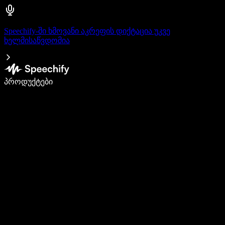
Speechify-ში ხმოვანი აკრეფის დიქტაცია უკვე
ხელმისაწვდომია
დაწერე 5-ჯერ სწრაფად ხმით კარნახით
პროდუქტები
გაიგე მეტი