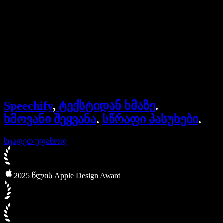
ბიზნესისთვის
Speechify ბიზნესისა და EDU-სთვის
Speechify Work-ზე წვდომა
Speechify DSA-სთვის
SIMBA ხმოვანი აგენტები
Speechify
,
ტექსტიდან ხმაზე
.
Speechify დეველოპერებისთვის
ხმოვანი შეყვანა
.
სწრაფი პასუხები
.
სცადეთ უფასოდ
2025 წლის Apple Design Award