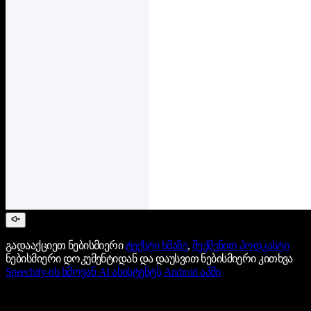
გადააქციეთ ნებისმიერი
ტექსტი ხმაზე
,
შექმენით პოდკასტი
ნებისმიერი დოკუმენტიდან და დაუსვით ნებისმიერი კითხვა
Speechify-ის ხმოვან AI ასისტენტს
Android აპში