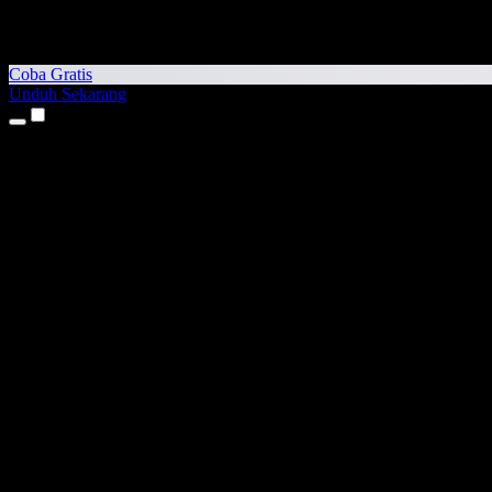
Coba Gratis
Unduh Sekarang
Produk
Teks ke Suara
Aplikasi iPhone & iPad
Aplikasi Android
Ekstensi Chrome
Ekstensi Edge
Aplikasi Web
Aplikasi Mac
Aplikasi Windows