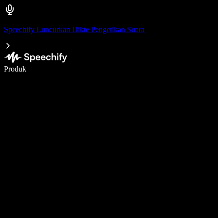
Speechify Luncurkan Dikte Pengetikan Suara
Menulis 5× lebih cepat dengan dikte suara
Produk
Pelajari lebih lanjut