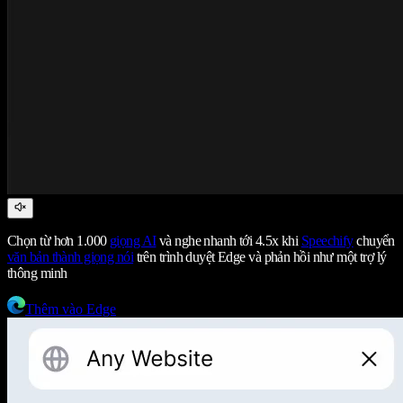
Chọn từ hơn 1.000
giọng AI
và nghe nhanh tới 4.5x khi
Speechify
chuyển
văn bản thành giọng nói
trên trình duyệt Edge và phản hồi như một trợ lý
thông minh
Thêm vào Edge