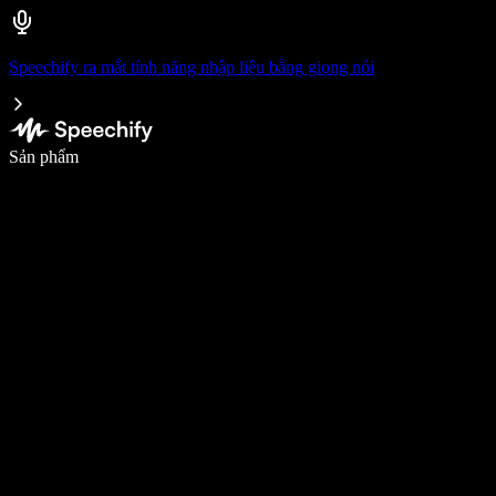
Speechify ra mắt tính năng nhập liệu bằng giọng nói
Viết nhanh gấp 5 lần với tính năng nhập bằng giọng nói
Sản phẩm
Tìm hiểu thêm