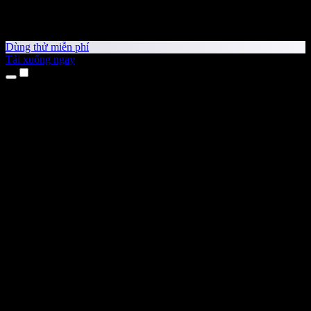
Dùng thử miễn phí
Tải xuống ngay
Sản phẩm
Chuyển văn bản thành giọng nói
Ứng dụng cho iPhone & iPad
Ứng dụng Android
Tiện ích cho Chrome
Tiện ích cho Edge
Ứng dụng web
Ứng dụng cho Mac