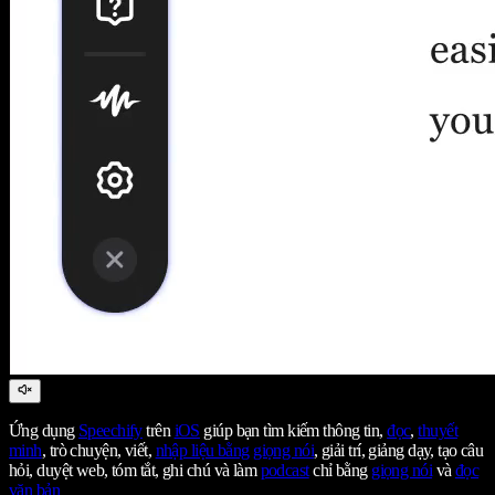
Ứng dụng
Speechify
trên
iOS
giúp bạn tìm kiếm thông tin,
đọc
,
thuyết
minh
, trò chuyện, viết,
nhập liệu bằng giọng nói
, giải trí, giảng dạy, tạo câu
hỏi, duyệt web, tóm tắt, ghi chú và làm
podcast
chỉ bằng
giọng nói
và
đọc
văn bản