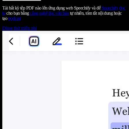
Tải bất kỳ tệp PDF nào lên ứng dụng web Speechify và để
Speechify
đọc
to
cho bạn bằng
công nghệ đọc văn bản
tự nhiên, tóm tắt nội dung hoặc
tạo
podcast
Dùng thử miễn phí