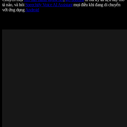
tả nào, và hỏi
Speechify Voice AI Assistant
mọi điều khi đang di chuyển
với ứng dụng
Android