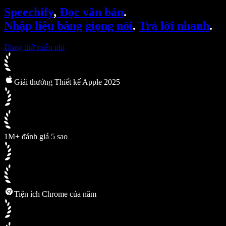
SIMBA Voice Agents
Speechify
,
Đọc văn bản
.
Speechify cho nhà phát triển
Nhập liệu bằng giọng nói
.
Trả lời nhanh
.
Dùng thử miễn phí
Giải thưởng Thiết kế Apple 2025
1M+ đánh giá 5 sao
Tiện ích Chrome của năm