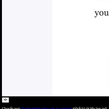
Chuyển mọi
văn bản thành giọng nói
,
tạo podcast
từ bất kỳ tài liệu hay mô