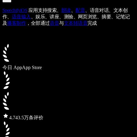
Speechify
iOS
应用支持搜索、
朗读
、
配音
、语音对话、文本创
作、
语音输入
、娱乐、讲座、测验、网页浏览、摘要、记笔记
及
播客制作
，全部通过
语音
与
文本转语音
完成
今日 App
App Store
4.7
43.5万条评价