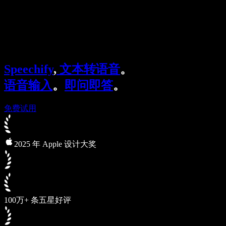
Speechify 企业及教育版
Speechify for Work
Speechify DSA 方案
SIMBA 语音助手
Speechify
,
文本转语音
。
Speechify 开发者平台
语音输入
。
即问即答
。
免费试用
2025 年 Apple 设计大奖
100万+ 条五星好评