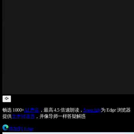
畅选 1000+
AI 声音
，最高 4.5 倍速朗读，
Speechify
为 Edge 浏览器
提供
文本转语音
，并像导师一样答疑解惑
添加到 Edge