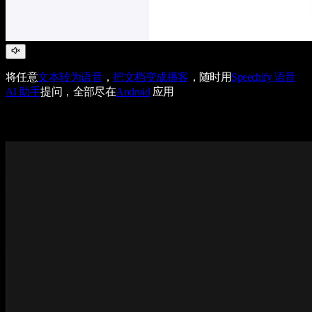
将任意
文本转为语音
，
把文档变成播客
，随时用
Speechify 语音
AI 助手
提问，全部尽在
Android
应用