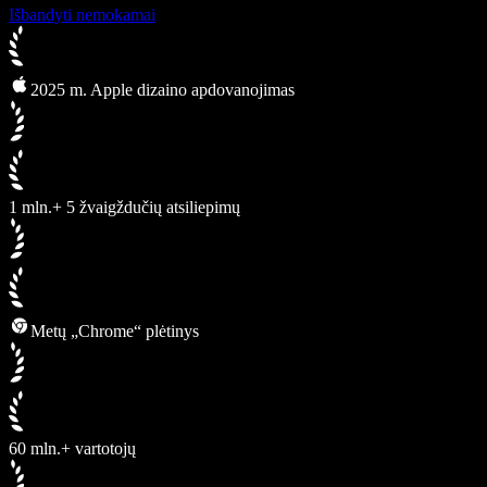
Išbandyti nemokamai
2025 m. Apple dizaino apdovanojimas
1 mln.+ 5 žvaigždučių atsiliepimų
Metų „Chrome“ plėtinys
60 mln.+ vartotojų