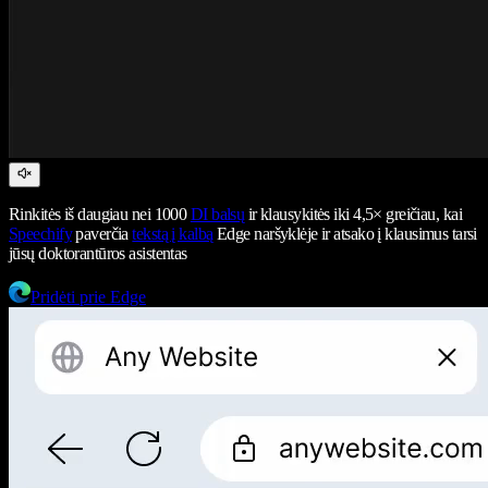
Rinkitės iš daugiau nei 1000
DI balsų
ir klausykitės iki 4,5× greičiau, kai
Speechify
paverčia
tekstą į kalbą
Edge naršyklėje ir atsako į klausimus tarsi
jūsų doktorantūros asistentas
Pridėti prie Edge