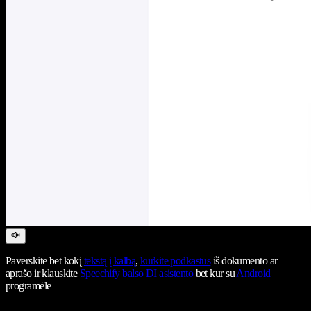
Paverskite bet kokį
tekstą į kalbą
,
kurkite podkastus
iš dokumento ar
aprašo ir klauskite
Speechify balso DI asistento
bet kur su
Android
programėle