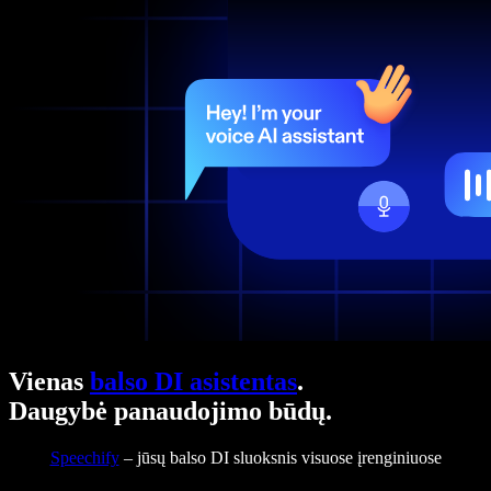
Vienas
balso DI asistentas
.
Daugybė panaudojimo būdų.
Speechify
– jūsų balso DI sluoksnis visuose įrenginiuose