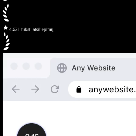
4.6
21 tūkst. atsiliepimų