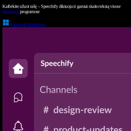
Kalbėkite užuot rašę – Speechify diktuoja ir garsiai skaito tekstą visose
Windows
programose
Atsisiųsti Windows