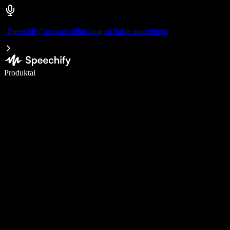
„Speechify“ pristato diktofoną su balso atpažinimu
Rašykite 5× greičiau naudodami diktavimą balsu
Produktai
Sužinokite daugiau