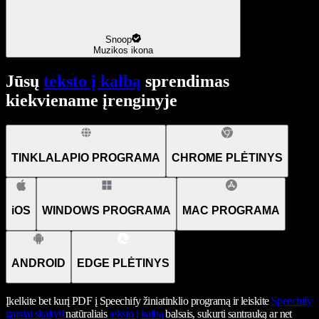
Snoop
Muzikos ikona
Jūsų
teksto į kalbą
sprendimas
kiekviename įrenginyje
TINKLALAPIO PROGRAMA
CHROME PLĖTINYS
iOS
WINDOWS PROGRAMA
MAC PROGRAMA
ANDROID
EDGE PLĖTINYS
Įkelkite bet kurį PDF į Speechify žiniatinklio programą ir leiskite
Speechify
garsiai skaityti
natūraliais
teksto į kalbą
balsais, sukurti santrauką ar net