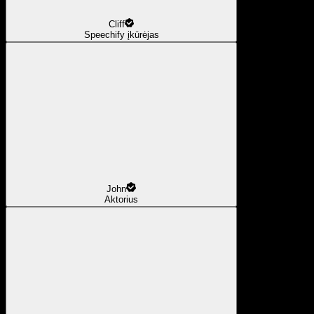
Cliff
Speechify įkūrėjas
John
Aktorius