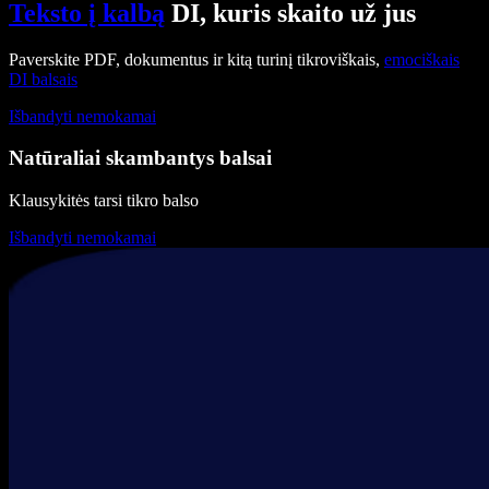
Teksto į kalbą
DI, kuris skaito už jus
Paverskite PDF, dokumentus ir kitą turinį tikroviškais,
emociškais
DI balsais
Išbandyti nemokamai
Natūraliai skambantys balsai
Klausykitės tarsi tikro balso
Išbandyti nemokamai