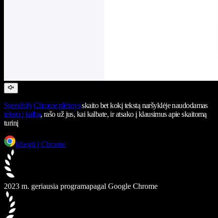
Speechify
Chrome plėtinys
skaito bet kokį tekstą naršyklėje naudodamas
teksto į kalbą
, rašo už jus, kai kalbate, ir atsako į klausimus apie skaitomą
turinį
Įdiegti į Chrome
2023 m. geriausia programa
pagal Google Chrome