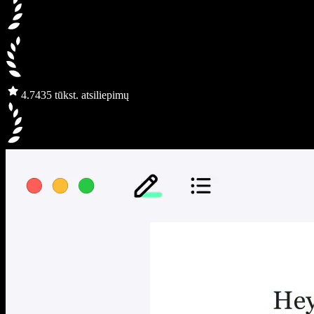
4.7
435 tūkst. atsiliepimų