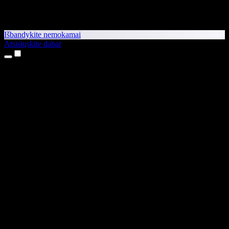
Išbandykite nemokamai
Atsisiųskite dabar
Produktai
Teksto skaitymas balsu
iPhone ir iPad programėlės
Android programėlė
Chrome plėtinys
Edge plėtinys
Interneto programėlė
Mac programėlė
Windows programėlė