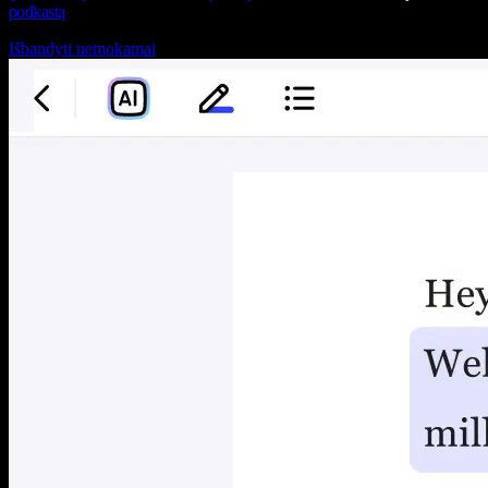
podkastą
Išbandyti nemokamai