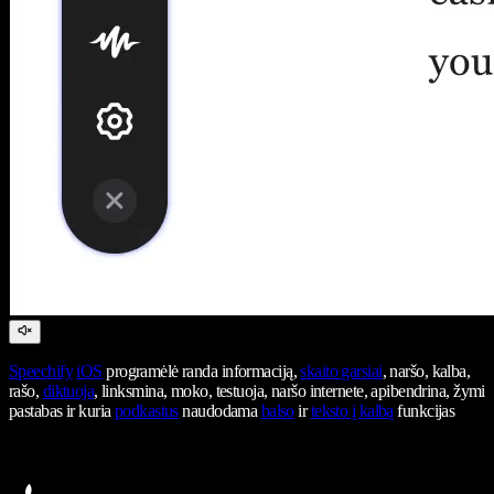
Speechify
iOS
programėlė randa informaciją,
skaito garsiai
, naršo, kalba,
rašo,
diktuoja
, linksmina, moko, testuoja, naršo internete, apibendrina, žymi
pastabas ir kuria
podkastus
naudodama
balso
ir
teksto į kalbą
funkcijas