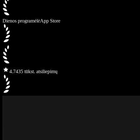
Dienos programėlė
App Store
4.7
435 tūkst. atsiliepimų