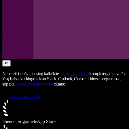
Nebereikia rašyti, tiesiog kalbėkite –
Speechify
Mac
kompiuteryje paverčia
jūsų balsą tvarkingu tekstu Slack, Outlook, Cursor ir kitose programose,
taip pat
garsiai perskaito bet ką
ekrane
Atsisiųsti macOS
Dienos programėlė
App Store