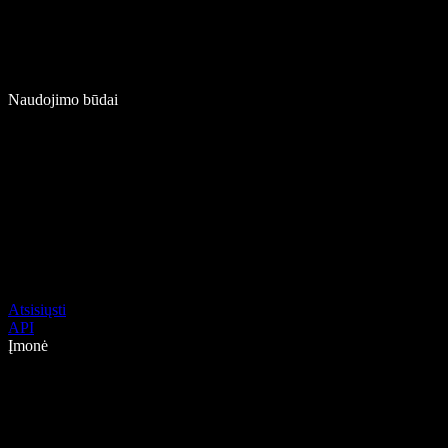
Naudojimo būdai
Atsisiųsti
API
Įmonė