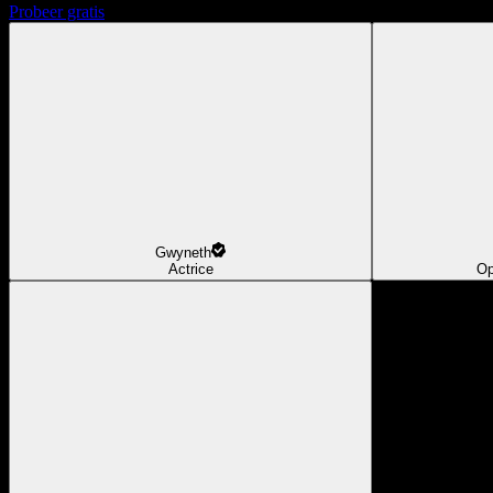
Probeer gratis
Gwyneth
Actrice
Op