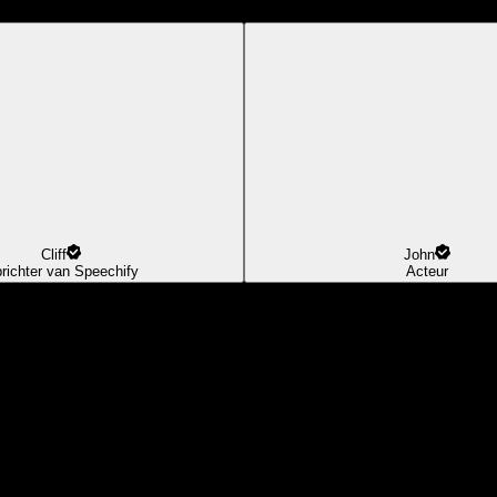
Cliff
John
richter van Speechify
Acteur