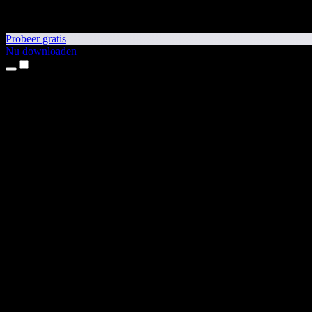
Probeer gratis
Nu downloaden
Producten
Tekst-naar-spraak
iPhone- en iPad-apps
Android-app
Chrome-extensie
Edge-extensie
Webapp
Mac-app
Windows-app