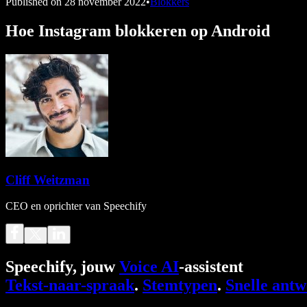
Published on
28 november 2022
•
Blokkers
Hoe Instagram blokkeren op Android
Cliff Weitzman
CEO en oprichter van Speechify
Speechify, jouw
Voice AI
-assistent
Tekst-naar-spraak
.
Stemtypen
.
Snelle ant