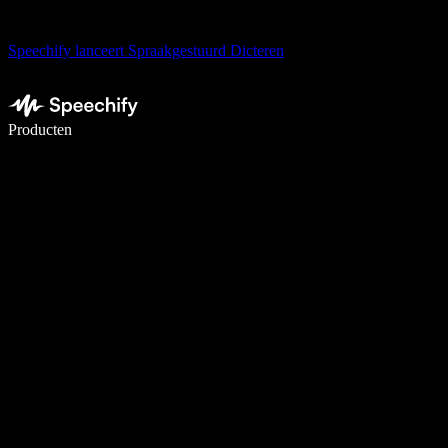
Speechify lanceert Spraakgestuurd Dicteren
Schrijf 5× sneller met spraaktypen
Producten
Meer informatie