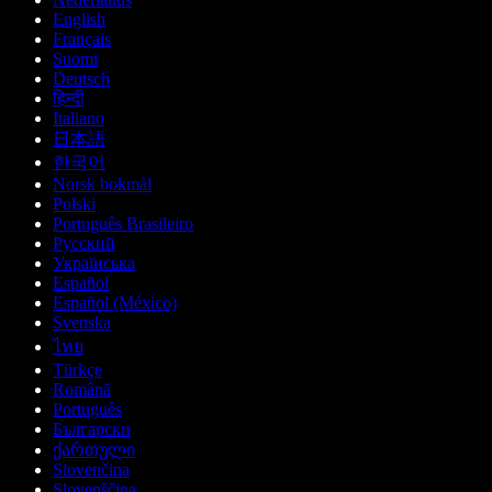
English
Français
Suomi
Deutsch
हिन्दी
Italiano
日本語
한국어
Norsk bokmål
Polski
Português Brasileiro
Русский
Українська
Español
Español (México)
Svenska
ไทย
Türkçe
Română
Português
Български
ქართული
Slovenčina
Slovenščina