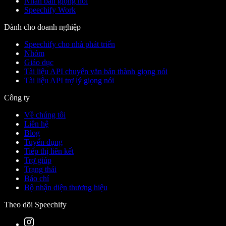
Nhân bản giọng nói
Speechify Work
Dành cho doanh nghiệp
Speechify cho nhà phát triển
Nhóm
Giáo dục
Tài liệu API chuyển văn bản thành giọng nói
Tài liệu API trợ lý giọng nói
Công ty
Về chúng tôi
Liên hệ
Blog
Tuyển dụng
Tiếp thị liên kết
Trợ giúp
Trạng thái
Báo chí
Bộ nhận diện thương hiệu
Theo dõi Speechify