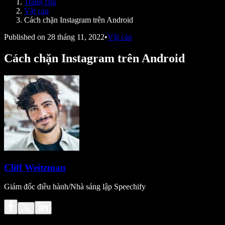
Trang chủ
Speechify cho nhà phát triển
Vật cản
Cách chặn Instagram trên Android
Published on
28 tháng 11, 2022
•
Vật cản
Cách chặn Instagram trên Android
Cliff Weitzman
Giám đốc điều hành/Nhà sáng lập Speechify