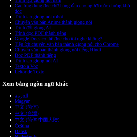
Trình tạo giọng nói nam
Các ứng dụng đọc chữ hàng đầu cho người mắc chứng khó
đọc
Trình tạo giọng nói robot
Chuyển văn bản Anime thành giọng nói
Trình đổi giọng AI
Trình đọc PDF thành tiếng
Google Docs có thể đọc cho tôi nghe không?
Tiện ích chuyển văn bản thành giọng nói cho Chrome
Chuyển văn bản thành giọng nói tiếng Hindi
Đọc PDF thành tiếng
Trình tạo giọng nói AI
Texto a Voz
Leitor de Texto
Xem bằng ngôn ngữ khác
العربية
Magyar
中文 (简体)
中文 (台灣)
中文 (简体 中国大陆)
Čeština
Dansk
Nederlands