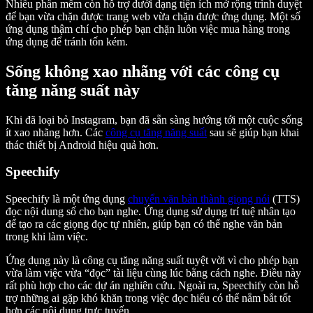
Nhiều phần mềm còn hỗ trợ dưới dạng tiện ích mở rộng trình duyệt
để bạn vừa chặn được trang web vừa chặn được ứng dụng. Một số
ứng dụng thậm chí cho phép bạn chặn luôn việc mua hàng trong
ứng dụng để tránh tốn kém.
Sống không xao nhãng với các công cụ
tăng năng suất này
Khi đã loại bỏ Instagram, bạn đã sẵn sàng hướng tới một cuộc sống
ít xao nhãng hơn. Các
công cụ tăng năng suất
sau sẽ giúp bạn khai
thác thiết bị Android hiệu quả hơn.
Speechify
Speechify là một ứng dụng
chuyển văn bản thành giọng nói
(TTS)
đọc nội dung số cho bạn nghe. Ứng dụng sử dụng trí tuệ nhân tạo
để tạo ra các giọng đọc tự nhiên, giúp bạn có thể nghe văn bản
trong khi làm việc.
Ứng dụng này là công cụ tăng năng suất tuyệt vời vì cho phép bạn
vừa làm việc vừa “đọc” tài liệu cùng lúc bằng cách nghe. Điều này
rất phù hợp cho các dự án nghiên cứu. Ngoài ra, Speechify còn hỗ
trợ những ai gặp khó khăn trong việc đọc hiểu có thể nắm bắt tốt
hơn các nội dung trực tuyến.