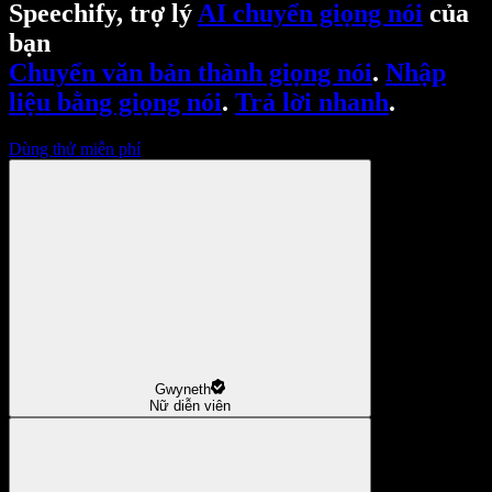
Speechify, trợ lý
AI chuyển giọng nói
của
bạn
Chuyển văn bản thành giọng nói
.
Nhập
liệu bằng giọng nói
.
Trả lời nhanh
.
Dùng thử miễn phí
Gwyneth
Nữ diễn viên