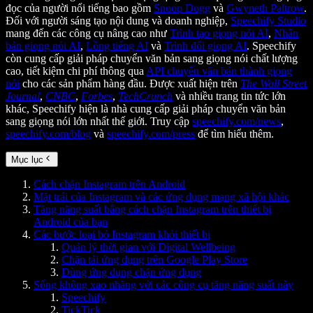
đọc của người nổi tiếng bao gồm
Snoop Dogg
và
Gwyneth Paltrow
.
Đối với người sáng tạo nội dung và doanh nghiệp,
Speechify Studio
mang đến các công cụ nâng cao như
Trình tạo giọng nói AI
,
Nhân
bản giọng nói AI
,
Lồng tiếng AI
và
Trình đổi giọng AI
. Speechify
còn cung cấp giải pháp chuyển văn bản sang giọng nói chất lượng
cao, tiết kiệm chi phí thông qua
API chuyển văn bản thành giọng
nói
cho các sản phẩm hàng đầu. Được xuất hiện trên
The Wall Street
Journal
,
CNBC
,
Forbes
,
TechCrunch
và nhiều trang tin tức lớn
khác, Speechify hiện là nhà cung cấp giải pháp chuyển văn bản
sang giọng nói lớn nhất thế giới. Truy cập
speechify.com/news
,
speechify.com/blog
và
speechify.com/press
để tìm hiểu thêm.
Mục lục
Cách chặn Instagram trên Android
Mặt trái của Instagram và các ứng dụng mạng xã hội khác
Tăng năng suất bằng cách chặn Instagram trên thiết bị
Android của bạn
Các bước loại bỏ Instagram khỏi thiết bị
Quản lý thời gian với Digital Wellbeing
Chặn tải ứng dụng trên Google Play Store
Dùng ứng dụng chặn ứng dụng
Sống không xao nhãng với các công cụ tăng năng suất này
Speechify
TickTick