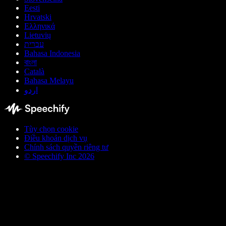
Eesti
Hrvatski
Ελληνικά
Lietuvių
עברית
Bahasa Indonesia
বাংলা
Català
Bahasa Melayu
اردو
Tùy chọn cookie
Điều khoản dịch vụ
Chính sách quyền riêng tư
© Speechify Inc 2026