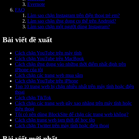
Evernote
FAQ
Làm sao chặn Instagram trên điện thoại trẻ em?
Làm sao chặn ứng dụng cụ thể trên Android?
Làm sao chặn một người dùng Instagram?
Bài viết đề xuất
Cách chặn YouTube trên máy tính
Cách chặn YouTube trên MacBook
Cách chặn ứng dụng vào những thời điểm nhất định trên
iPhone của tôi
Cách chặn các trang web mua sắm
Cách chặn YouTube trên iPhone
Top 10 trang web bị chặn nhiều nhất trên máy tính hoặc điện
thoại
Cách chặn TikTok
Cách chặn các trang web gây xao nhãng trên máy tính hoặc
điện thoại
Tôi có nên dùng BlockSite để chặn các trang web không?
Cách chặn trang web tạm thời để học tập
Cách chặn Twitter trên máy tính hoặc điện thoại
Bài viết mới nhất