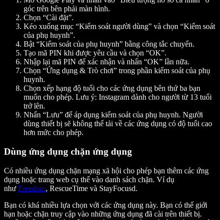
góc trên bên phải màn hình.
Chọn “Cài đặt”.
Kéo xuống mục “Kiểm soát người dùng” và chọn “Kiểm soát
của phụ huynh”.
Bật “Kiểm soát của phụ huynh” bằng công tắc chuyển.
Tạo mã PIN khi được yêu cầu và chọn “OK”.
Nhập lại mã PIN để xác nhận và nhấn “OK” lần nữa.
Chọn “Ứng dụng & Trò chơi” trong phần kiểm soát của phụ
huynh.
Chọn xếp hạng độ tuổi cho các ứng dụng bên thứ ba bạn
muốn cho phép. Lưu ý: Instagram dành cho người từ 13 tuổi
trở lên.
Nhấn “Lưu” để áp dụng kiểm soát của phụ huynh. Người
dùng thiết bị sẽ không thể tải về các ứng dụng có độ tuổi cao
hơn mức cho phép.
Dùng ứng dụng chặn ứng dụng
Có nhiều ứng dụng chặn mạng xã hội cho phép bạn thêm các ứng
dụng hoặc trang web cụ thể vào danh sách chặn. Ví dụ
như
Freedom
, RescueTime và StayFocusd.
Bạn có khá nhiều lựa chọn với các ứng dụng này. Bạn có thể giới
hạn hoặc chặn truy cập vào những ứng dụng đã cài trên thiết bị.