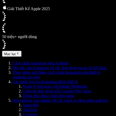
Giải Thiết Kế Apple 2025
50 triệu+ người dùng
Mục lục
Cách chặn Instagram trên Android
Mặt trái của Instagram và các ứng dụng mạng xã hội khác
Tăng năng suất bằng cách chặn Instagram trên thiết bị
Android của bạn
Các bước loại bỏ Instagram khỏi thiết bị
Quản lý thời gian với Digital Wellbeing
Chặn tải ứng dụng trên Google Play Store
Dùng ứng dụng chặn ứng dụng
Sống không xao nhãng với các công cụ tăng năng suất này
Speechify
TickTick
Evernote