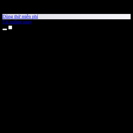
Dùng thử miễn phí
Tải xuống ngay
Sản phẩm
Chuyển văn bản thành giọng nói
Ứng dụng cho iPhone & iPad
Ứng dụng Android
Tiện ích cho Chrome
Tiện ích cho Edge
Ứng dụng web
Ứng dụng cho Mac
Ứng dụng cho Windows