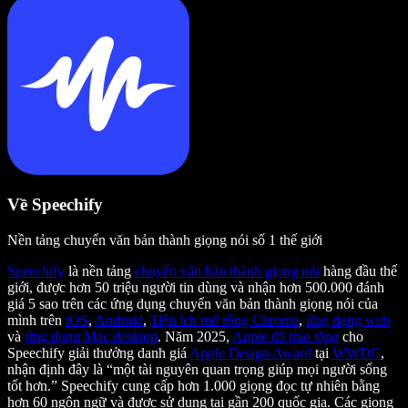
Về Speechify
Nền tảng chuyển văn bản thành giọng nói số 1 thế giới
Speechify
là nền tảng
chuyển văn bản thành giọng nói
hàng đầu thế
giới, được hơn 50 triệu người tin dùng và nhận hơn 500.000 đánh
giá 5 sao trên các ứng dụng chuyển văn bản thành giọng nói của
mình trên
iOS
,
Android
,
Tiện ích mở rộng Chrome
,
ứng dụng web
và
ứng dụng Mac desktop
. Năm 2025,
Apple đã trao tặng
cho
Speechify giải thưởng danh giá
Apple Design Award
tại
WWDC
,
nhận định đây là “một tài nguyên quan trọng giúp mọi người sống
tốt hơn.” Speechify cung cấp hơn 1.000 giọng đọc tự nhiên bằng
hơn 60 ngôn ngữ và được sử dụng tại gần 200 quốc gia. Các giọng