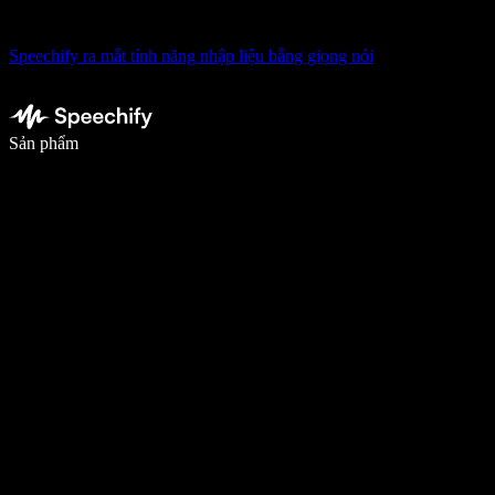
Speechify ra mắt tính năng nhập liệu bằng giọng nói
Viết nhanh gấp 5 lần với tính năng nhập bằng giọng nói
Sản phẩm
Tìm hiểu thêm