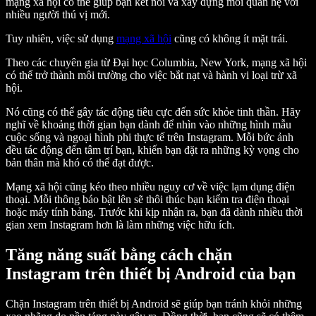
mạng xã hội có thể giúp bạn kết nối và xây dựng mối quan hệ với
nhiều người thú vị mới.
Tuy nhiên, việc sử dụng
mạng xã hội
cũng có không ít mặt trái.
Theo các chuyên gia từ Đại học Columbia, New York, mạng xã hội
có thể trở thành môi trường cho việc bắt nạt và hành vi loại trừ xã
hội.
Nó cũng có thể gây tác động tiêu cực đến sức khỏe tinh thần. Hãy
nghĩ về khoảng thời gian bạn dành để nhìn vào những hình mẫu
cuộc sống và ngoại hình phi thực tế trên Instagram. Mỗi bức ảnh
đều tác động đến tâm trí bạn, khiến bạn đặt ra những kỳ vọng cho
bản thân mà khó có thể đạt được.
Mạng xã hội cũng kéo theo nhiều nguy cơ về việc lạm dụng điện
thoại. Mỗi thông báo bật lên sẽ thôi thúc bạn kiểm tra điện thoại
hoặc máy tính bảng. Trước khi kịp nhận ra, bạn đã dành nhiều thời
gian xem Instagram hơn là làm những việc hữu ích.
Tăng năng suất bằng cách chặn
Instagram trên thiết bị Android của bạn
Chặn Instagram trên thiết bị Android sẽ giúp bạn tránh khỏi những