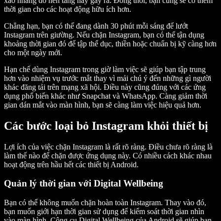
xao nhãng do nền tảng này gây ra. Đồng thời, bạn cũng sẽ có thêm
thời gian cho các hoạt động hữu ích hơn.
Chẳng hạn, bạn có thể đang dành 30 phút mỗi sáng để lướt
Instagram trên giường. Nếu chặn Instagram, bạn có thể tận dụng
khoảng thời gian đó để tập thể dục, thiền hoặc chuẩn bị kỹ càng hơn
cho một ngày mới.
Hạn chế dùng Instagram trong giờ làm việc sẽ giúp bạn tập trung
hơn vào nhiệm vụ trước mắt thay vì mải chú ý đến những gì người
khác đăng tải trên mạng xã hội. Điều này cũng đúng với các ứng
dụng phổ biến khác như Snapchat và WhatsApp. Càng giảm thời
gian dán mắt vào màn hình, bạn sẽ càng làm việc hiệu quả hơn.
Các bước loại bỏ Instagram khỏi thiết bị
Lợi ích của việc chặn Instagram là rất rõ ràng. Điều chưa rõ ràng là
làm thế nào để chặn được ứng dụng này. Có nhiều cách khác nhau
hoạt động trên hầu hết các thiết bị Android.
Quản lý thời gian với Digital Wellbeing
Bạn có thể không muốn chặn hoàn toàn Instagram. Thay vào đó,
bạn muốn giới hạn thời gian sử dụng để kiểm soát thời gian nhìn
vào màn hình. Công cụ Digital Wellbeing của Android sẽ giúp bạn