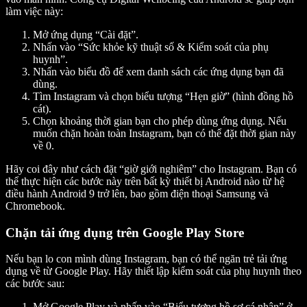
làm việc này:
Mở ứng dụng “Cài đặt”.
Nhấn vào “Sức khỏe kỹ thuật số & Kiểm soát của phụ
huynh”.
Nhấn vào biểu đồ để xem danh sách các ứng dụng bạn đã
dùng.
Tìm Instagram và chọn biểu tượng “Hẹn giờ” (hình đồng hồ
cát).
Chọn khoảng thời gian bạn cho phép dùng ứng dụng. Nếu
muốn chặn hoàn toàn Instagram, bạn có thể đặt thời gian này
về 0.
Hãy coi đây như cách đặt “giờ giới nghiêm” cho Instagram. Bạn có
thể thực hiện các bước này trên bất kỳ thiết bị Android nào từ hệ
điều hành Android 9 trở lên, bao gồm điện thoại Samsung và
Chromebook.
Chặn tải ứng dụng trên Google Play Store
Nếu bạn lo con mình dùng Instagram, bạn có thể ngăn trẻ tải ứng
dụng về từ Google Play. Hãy thiết lập kiểm soát của phụ huynh theo
các bước sau:
Mở Google Play và nhấn vào “Biểu tượng hồ sơ cá nhân” ở