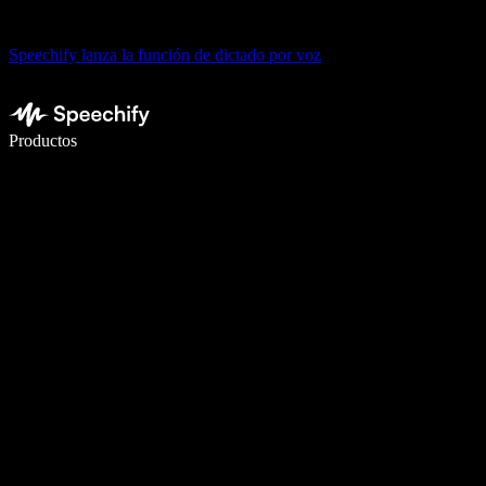
Speechify lanza la función de dictado por voz
Escribe 5× más rápido con dictado por voz
Productos
Más información