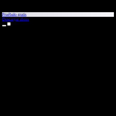
Pruébalo gratis
Descargar ahora
Productos
Texto a voz
App para iPhone y iPad
App para Android
Extensión para Chrome
Extensión para Edge
Aplicación web
App para Mac
App para Windows