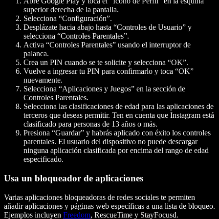
Abre Google Play y toca el “Icono de Perfil” en la esquina
superior derecha de la pantalla.
Selecciona “Configuración”.
Desplázate hacia abajo hasta “Controles de Usuario” y
selecciona “Controles Parentales”.
Activa “Controles Parentales” usando el interruptor de
palanca.
Crea un PIN cuando se te solicite y selecciona “OK”.
Vuelve a ingresar tu PIN para confirmarlo y toca “OK”
nuevamente.
Selecciona “Aplicaciones y Juegos” en la sección de
Controles Parentales.
Selecciona las clasificaciones de edad para las aplicaciones de
terceros que deseas permitir. Ten en cuenta que Instagram está
clasificado para personas de 13 años o más.
Presiona “Guardar” y habrás aplicado con éxito los controles
parentales. El usuario del dispositivo no puede descargar
ninguna aplicación clasificada por encima del rango de edad
especificado.
Usa un bloqueador de aplicaciones
Varias aplicaciones bloqueadoras de redes sociales te permiten
añadir aplicaciones y páginas web específicas a una lista de bloqueo.
Ejemplos incluyen
Freedom
, RescueTime y StayFocusd.