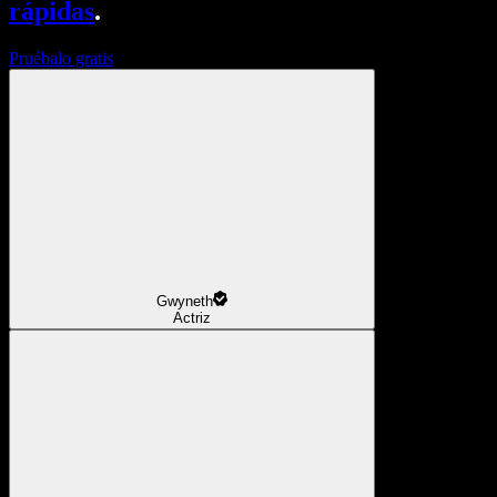
rápidas
.
Pruébalo gratis
Gwyneth
Actriz