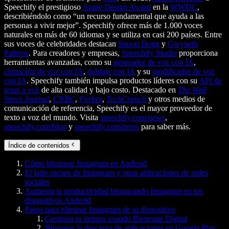
Speechify el prestigioso
Apple Design Award
en la
WWDC
,
describiéndolo como “un recurso fundamental que ayuda a las
personas a vivir mejor”. Speechify ofrece más de 1.000 voces
naturales en más de 60 idiomas y se utiliza en casi 200 países. Entre
sus voces de celebridades destacan
Snoop Dogg
y
Gwyneth
Paltrow
. Para creadores y empresas,
Speechify Studio
proporciona
herramientas avanzadas, como su
generador de voz con IA
,
clonación de voz con IA
,
doblaje con IA
y su
modificador de voz
con IA
. Speechify también impulsa productos líderes con su
API de
texto a voz
de alta calidad y bajo costo. Destacado en
The Wall
Street Journal
,
CNBC
,
Forbes
,
TechCrunch
y otros medios de
comunicación de referencia, Speechify es el mayor proveedor de
texto a voz del mundo. Visita
speechify.com/news
,
speechify.com/blog
y
speechify.com/press
para saber más.
Índice de contenidos
Cómo bloquear Instagram en Android
El lado oscuro de Instagram y otras aplicaciones de redes
sociales
Aumenta la productividad bloqueando Instagram en tus
dispositivos Android
Pasos para eliminar Instagram de tu dispositivo
Gestiona tu tiempo usando Bienestar Digital
Bloquear la descarga de aplicaciones en Google Play