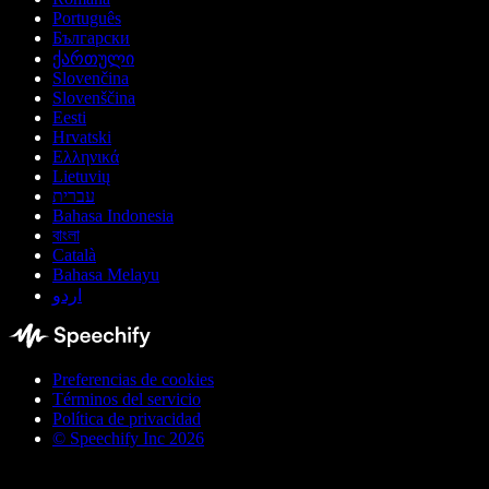
Português
Български
ქართული
Slovenčina
Slovenščina
Eesti
Hrvatski
Ελληνικά
Lietuvių
עברית
Bahasa Indonesia
বাংলা
Català
Bahasa Melayu
اردو
Preferencias de cookies
Términos del servicio
Política de privacidad
© Speechify Inc 2026