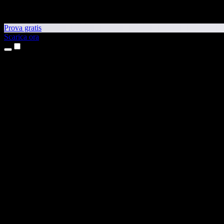
Prova gratis
Scarica ora
Prodotti
Sintesi vocale
App per iPhone e iPad
App Android
Estensione per Chrome
Estensione per Edge
App web
App per Mac
App Windows