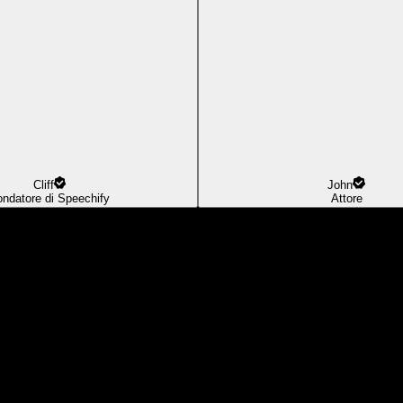
Cliff
John
ondatore di Speechify
Attore