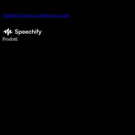
Speechify lancia la dettatura vocale
Scrivi 5× più velocemente con la dettatura vocale
Prodotti
Scopri di più