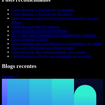
Como bloquear o YouTube no computador
Como bloquear o YouTube no MacBook
Como bloquear aplicativos em horários específicos no meu
iPhone
Como bloquear sites de compras
Como bloquear o YouTube no iPhone
Os 10 sites mais bloqueados em computadores e celulares
Como bloquear o TikTok
Como bloquear sites que distraem no computador e no celular
Devo usar o BlockSite para bloquear sites?
Como bloquear sites temporariamente para estudar
Como bloquear o Twitter no computador ou no celular
Blogs recentes
Ver tudo