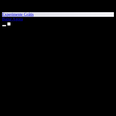
Experimente Grátis
Baixe Agora
Produtos
Texto para Fala
Apps para iPhone e iPad
App para Android
Extensão para Chrome
Extensão para Edge
App Web
App para Mac
App para Windows