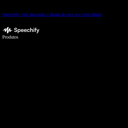
Speechify está lançando a digitação por voz com ditado
Escreva 5× mais rápido com digitação por voz
Produtos
Saiba mais