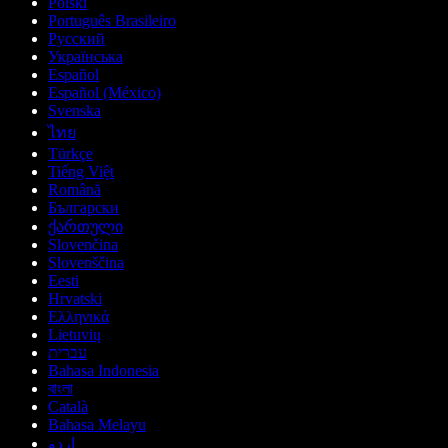
Polski
Português Brasileiro
Русский
Українська
Español
Español (México)
Svenska
ไทย
Türkçe
Tiếng Việt
Română
Български
ქართული
Slovenčina
Slovenščina
Eesti
Hrvatski
Ελληνικά
Lietuvių
עברית
Bahasa Indonesia
বাংলা
Català
Bahasa Melayu
اردو