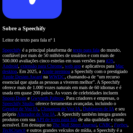
Sobre a Speechify
Leitor de texto para fala nº 1
Speechify
é a principal plataforma de
texto para fala
do mundo,
confiável por mais de 50 milhões de usuários e com mais de
500.000 avaliações cinco estrelas em suas versões para
iOS
,
Android
,
extensão para Chrome
,
web app
e aplicativos para
Mac
desktop
. Em 2025, a
Apple premiou
a Speechify com o prestigiado
Apple Design Award
na
WWDC
, chamando-a de “um recurso
essencial que ajuda as pessoas a viverem melhor”. A Speechify
oferece mais de 1.000 vozes naturais em mais de 60 idiomas e é
usada em quase 200 países. As vozes de celebridades incluem
Snoop Dogg
e
Gwyneth Paltrow
. Para criadores e empresas, o
Speechify Studio
oferece ferramentas avançadas, incluindo o
Gerador de Voz IA
,
Clonagem de Voz IA
,
Dublagem de IA
e seu
próprio
Alterador de Voz IA
. A Speechify também integra grandes
produtos com sua
API de texto para fala
de alta qualidade e custo
acessível. Em destaque no
The Wall Street Journal
,
CNBC
,
Forbes
,
TechCrunch
e outros grandes veículos de mídia, a Speechify é a