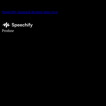
Speechify lansează dictarea prin voce
Scrie de 5× mai repede cu dictarea vocală
Produse
Află mai multe