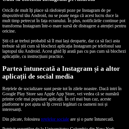
Oricât de mult îți place să răsfoiești poze pe Instagram de pe
dispozitivul tău Android, nu se poate nega că acest lucru duce la
mult timp petrecut în fața ecranului. În plus, notificările continue pot
transforma Instagram într-o mare sursă de distragere a atenției pentru
oricine.
Știi că ar trebui probabil să îl mai lași deoparte, dar ca să faci asta
trebuie să știi cum să blochezi aplicația Instagram pe telefonul sau
laptopul tău Android. Acest ghid îți arată pas cu pas cum să blochezi
aplicațiile, cu instrucțiuni practice.
Partea întunecată a Instagram și a altor
aplicații de social media
Rețelele de socializare sunt peste tot în zilele noastre. Dacă intri în
Google Play Store sau Apple App Store, vei vedea că se numără
printre cele mai populare aplicații. În cel mai bun caz, aceste
platforme te pot ajuta să îți creezi legături cu oameni noi și
interesanți.
Din păcate, folosirea
rețelelor sociale
are și o parte întunecată.
Potrivit experților de la Universitatea Columbia din New York,