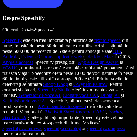
Despre Speechify
Cititorul Text-to-Speech #1
Speechify
este cea mai importantă platformă de
text to speech
din
lume, folosită de peste 50 de milioane de utilizatori și susținută de
peste 500.000 de recenzii de 5 stele pentru aplicațiile sale
iOS
,
Android
,
Extensie Chrome
,
aplicație web
și
desktop Mac
. În 2025,
Apple a acordat
Speechify prestigiosul
Apple Design Award
la
WWDC
, numindu-l „o resursă esențială care îi ajută pe oameni să își
trăiască viața.” Speechify oferă peste 1.000 de voci naturale în peste
60 de limbi și este utilizat în aproape 200 de țări. Printre vocile de
celebrități se numără
Snoop Dogg
și
Gwyneth Paltrow
. Pentru
creatori și afaceri,
Speechify Studio
oferă instrumente avansate,
inclusiv
Generator de voce AI
,
Clonare vocală AI
,
Dublaj AI
și
Schimbător de voce AI
. Speechify alimentează, de asemenea,
produse de top cu
API-ul său text to speech
de înaltă calitate și
rentabil. Menționat în
The Wall Street Journal
,
CNBC
,
Forbes
,
TechCrunch
și alte publicații importante, Speechify este cel mai
mare furnizor de text-to-speech din lume. Vizitează
speechify.com/news
,
speechify.com/blog
și
speechify.com/press
pentru a afla mai multe.