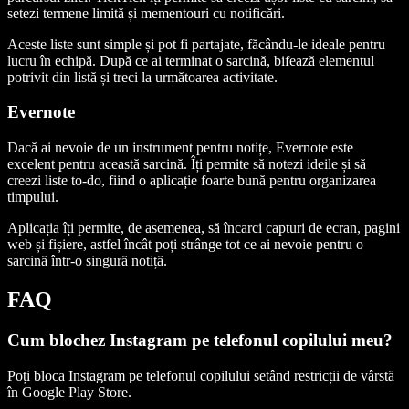
setezi termene limită și mementouri cu notificări.
Aceste liste sunt simple și pot fi partajate, făcându-le ideale pentru
lucru în echipă. După ce ai terminat o sarcină, bifează elementul
potrivit din listă și treci la următoarea activitate.
Evernote
Dacă ai nevoie de un instrument pentru notițe, Evernote este
excelent pentru această sarcină. Îți permite să notezi ideile și să
creezi liste to-do, fiind o aplicație foarte bună pentru organizarea
timpului.
Aplicația îți permite, de asemenea, să încarci capturi de ecran, pagini
web și fișiere, astfel încât poți strânge tot ce ai nevoie pentru o
sarcină într-o singură notiță.
FAQ
Cum blochez Instagram pe telefonul copilului meu?
Poți bloca Instagram pe telefonul copilului setând restricții de vârstă
în Google Play Store.