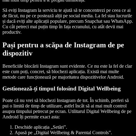
Să eviți Instagram la serviciu te ajută să te concentrezi pe ceea ce ai
de făcut, nu pe ce postează alții pe social media. La fel stau lucrurile
și dacă eviți alte aplicații populare, precum Snapchat sau WhatsApp.
Cu cât petreci mai puțin timp în fața ecranului, cu atât devii mai
productiv.
Pași pentru a scăpa de Instagram de pe
dispozitiv
Beneficiile blocării Instagram sunt evidente. Ce nu este la fel de clar
este cum poți, concret, să blochezi aplicația. Există mai multe
metode care funcționează pe majoritatea dispozitivelor Android.
Gestionează-ți timpul folosind Digital Wellbeing
Poate că nu vrei să blochezi Instagram de tot. În schimb, preferi să
pui o limită de timp de utilizare, astfel încât să ai mai mult control
asupra timpului petrecut pe ecran. Utilitarul Digital Wellbeing de pe
Android îți permite exact asta:
Deschide aplicația „Setări”.
Apasă pe „Digital Wellbeing & Parental Controls”.