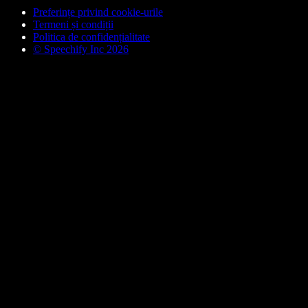
Preferințe privind cookie-urile
Termeni și condiții
Politica de confidențialitate
© Speechify Inc 2026