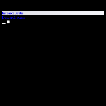
Încearcă gratis
Descarcă acum
Produse
Text transformat în vorbire
Aplicații pentru iPhone și iPad
Aplicație pentru Android
Extensie pentru Chrome
Extensie pentru Edge
Aplicație web
Aplicație pentru Mac
Aplicație pentru Windows