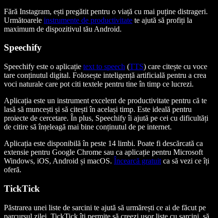
Fără Instagram, ești pregătit pentru o viață cu mai puține distrageri.
Următoarele
instrumente de productivitate
te ajută să profiți la
maximum de dispozitivul tău Android.
Speechify
Speechify este o aplicație
text to speech
(
TTS
) care citește cu voce
tare conținutul digital. Folosește inteligență artificială pentru a crea
voci naturale care pot citi textele pentru tine în timp ce lucrezi.
Aplicația este un instrument excelent de productivitate pentru că te
lasă să muncești și să citești în același timp. Este ideală pentru
proiecte de cercetare. În plus, Speechify îi ajută pe cei cu dificultăți
de citire să înțeleagă mai bine conținutul de pe internet.
Aplicația este disponibilă în peste 14 limbi. Poate fi descărcată ca
extensie pentru Google Chrome sau ca aplicație pentru Microsoft
Windows, iOS, Android și macOS.
Încearcă gratuit
ca să vezi ce îți
oferă.
TickTick
Păstrarea unei liste de sarcini te ajută să urmărești ce ai de făcut pe
parcursul zilei. TickTick îți permite să creezi ușor liste cu sarcini, să