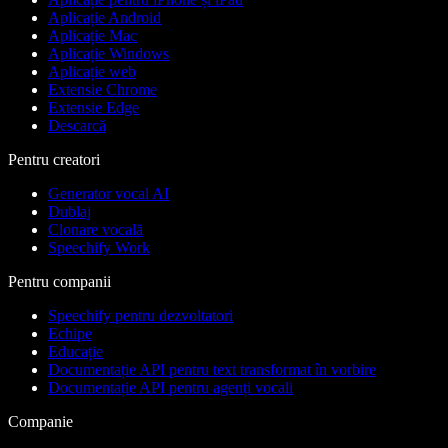
Aplicație Android
Aplicație Mac
Aplicație Windows
Aplicație web
Extensie Chrome
Extensie Edge
Descarcă
Pentru creatori
Generator vocal AI
Dublaj
Clonare vocală
Speechify Work
Pentru companii
Speechify pentru dezvoltatori
Echipe
Educație
Documentație API pentru text transformat în vorbire
Documentație API pentru agenți vocali
Companie