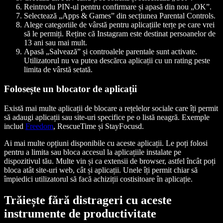
Reintrodu PIN-ul pentru confirmare și apasă din nou „OK”.
Selectează „Apps & Games” din secțiunea Parental Controls.
Alege categoriile de vârstă pentru aplicațiile terțe pe care vrei
să le permiți. Reține că Instagram este destinat persoanelor de
13 ani sau mai mult.
Apasă „Salvează” și controalele parentale sunt activate.
Utilizatorul nu va putea descărca aplicații cu un rating peste
limita de vârstă setată.
Folosește un blocator de aplicații
Există mai multe aplicații de blocare a rețelelor sociale care îți permit
să adaugi aplicații sau site-uri specifice pe o listă neagră. Exemple
includ
Freedom
, RescueTime și StayFocusd.
Ai mai multe opțiuni disponibile cu aceste aplicații. Le poți folosi
pentru a limita sau bloca accesul la aplicațiile instalate pe
dispozitivul tău. Multe vin și ca extensii de browser, astfel încât poți
bloca atât site-uri web, cât și aplicații. Unele îți permit chiar să
împiedici utilizatorul să facă achiziții costisitoare în aplicație.
Trăiește fără distrageri cu aceste
instrumente de productivitate