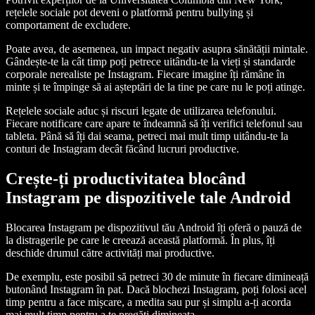
rețelele sociale pot deveni o platformă pentru bullying și
comportament de excludere.
Poate avea, de asemenea, un impact negativ asupra sănătății mintale.
Gândește-te la cât timp poți petrece uitându-te la vieți și standarde
corporale nerealiste pe Instagram. Fiecare imagine îți rămâne în
minte și te împinge să ai așteptări de la tine pe care nu le poți atinge.
Rețelele sociale aduc și riscuri legate de utilizarea telefonului.
Fiecare notificare care apare te îndeamnă să îți verifici telefonul sau
tableta. Până să îți dai seama, petreci mai mult timp uitându-te la
conturi de Instagram decât făcând lucruri productive.
Crește-ți productivitatea blocând
Instagram pe dispozitivele tale Android
Blocarea Instagram pe dispozitivul tău Android îți oferă o pauză de
la distragerile pe care le creează această platformă. În plus, îți
deschide drumul către activități mai productive.
De exemplu, este posibil să petreci 30 de minute în fiecare dimineață
butonând Instagram în pat. Dacă blochezi Instagram, poți folosi acel
timp pentru a face mișcare, a medita sau pur și simplu a-ți acorda
mai mult timp pentru a te pregăti dimineața.