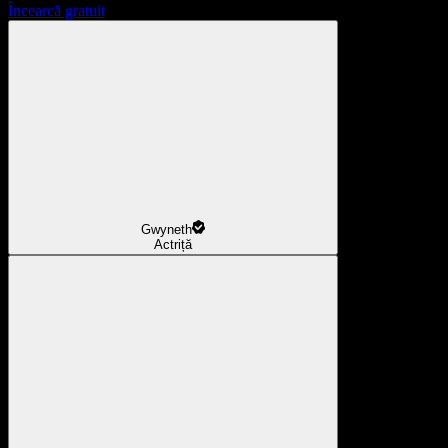
Încearcă gratuit
Gwyneth
Actriță