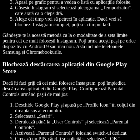
Apasă pe grafic pentru a vedea o listă cu aplicațiile folosite.
Găsește Instagram și selectează pictograma „Temporizator”,
care arată ca o clepsidră.
Alege cât timp vrei să petreci în aplicație. Dacă vrei să
blochezi Instagram complet, poți seta timpul la 0.
Gândește-te la această metodă ca la o modalitate de a seta limite
pentru cât de mult folosești Instagram. Poți urma acești pași pe orice
dispozitiv cu Android 9 sau mai nou. Asta include telefoanele
Samsung și Chromebookurile.
Blochează descărcarea aplicației din Google Play
Store
Dacă îți faci griji că cei mici folosesc Instagram, poți împiedica
descărcarea aplicației din Google Play. Configurează Parental
Controls urmând pașii de mai jos:
Deschide Google Play și apasă pe „Profile Icon” în colțul din
dreapta sus al ecranului.
Selectează „Setări”.
Derulează până la „User Controls” și selectează „Parental
Controls”.
Activează „Parental Controls” folosind switch-ul dedicat.
Creează un PIN când ți se solicită și selectează „OK”.