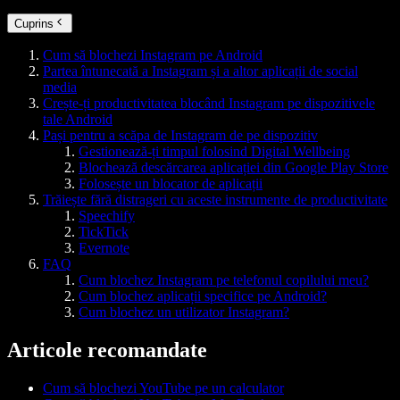
Cuprins
Cum să blochezi Instagram pe Android
Partea întunecată a Instagram și a altor aplicații de social
media
Crește-ți productivitatea blocând Instagram pe dispozitivele
tale Android
Pași pentru a scăpa de Instagram de pe dispozitiv
Gestionează-ți timpul folosind Digital Wellbeing
Blochează descărcarea aplicației din Google Play Store
Folosește un blocator de aplicații
Trăiește fără distrageri cu aceste instrumente de productivitate
Speechify
TickTick
Evernote
FAQ
Cum blochez Instagram pe telefonul copilului meu?
Cum blochez aplicații specifice pe Android?
Cum blochez un utilizator Instagram?
Articole recomandate
Cum să blochezi YouTube pe un calculator