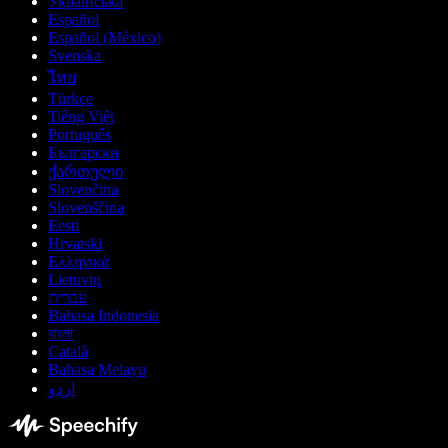
Українська
Español
Español (México)
Svenska
ไทย
Türkçe
Tiếng Việt
Português
Български
ქართული
Slovenčina
Slovenščina
Eesti
Hrvatski
Ελληνικά
Lietuvių
עברית
Bahasa Indonesia
বাংলা
Català
Bahasa Melayu
اردو