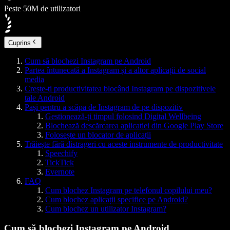
Peste 50M de utilizatori
Cuprins
Cum să blochezi Instagram pe Android
Partea întunecată a Instagram și a altor aplicații de social
media
Crește-ți productivitatea blocând Instagram pe dispozitivele
tale Android
Pași pentru a scăpa de Instagram de pe dispozitiv
Gestionează-ți timpul folosind Digital Wellbeing
Blochează descărcarea aplicației din Google Play Store
Folosește un blocator de aplicații
Trăiește fără distrageri cu aceste instrumente de productivitate
Speechify
TickTick
Evernote
FAQ
Cum blochez Instagram pe telefonul copilului meu?
Cum blochez aplicații specifice pe Android?
Cum blochez un utilizator Instagram?
Cum să blochezi Instagram pe Android