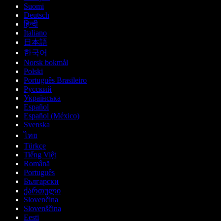
Suomi
Deutsch
हिन्दी
Italiano
日本語
한국어
Norsk bokmål
Polski
Português Brasileiro
Русский
Українська
Español
Español (México)
Svenska
ไทย
Türkçe
Tiếng Việt
Română
Português
Български
ქართული
Slovenčina
Slovenščina
Eesti