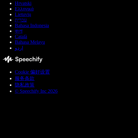
Hrvatski
Ελληνικά
Lietuvių
עברית
Bahasa Indonesia
বাংলা
Català
Bahasa Melayu
اردو
Cookie 偏好设置
服务条款
隐私政策
© Speechify Inc 2026