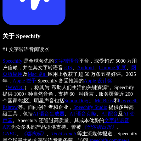
关于 Speechify
#1 文字转语音阅读器
Speechify
是全球领先的
文字转语音
平台，深受超过 5000 万用
户信赖，并在其文字转语音
iOS
、
Android
、
Chrome 扩展
、
网
页版应用
及
Mac 桌面
应用上收获了超 50 万条五星好评。2025
年，
Apple 授予
Speechify 备受推崇的
Apple 设计奖
（
WWDC
），称其为“帮助人们生活的关键资源”。Speechify
提供 1000+ 种自然音色，支持 60+ 种语言，服务覆盖近 200
个国家/地区。明星声音包括
Snoop Dogg
、
Mr. Beast
和
Gwyneth
Paltrow
等。面向创作者和企业，
Speechify Studio
提供多种高
级工具，包括
AI 语音生成器
、
AI 语音克隆
、
AI 配音
及
AI 变
声器
。Speechify 还通过高质量、具成本优势的
文字转语音
API
为众多头部产品提供支持。曾被
《华尔街日报》
、
CNBC
、
《福布斯》
、
TechCrunch
等主流媒体报道，Speechify
是全球最大的文字转语音服务商。访问
speechify.com/news
、